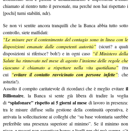
chiamato al rientro tutto il personale, ma perché non hai rispettato i
[pochi] turni stabiliti, ndr).
Se non vi sentite ancora tranquilli che la Banca abbia tutto sotto
controllo, siete malfidati:
“Le misure per il contenimento del contagio sono in linea con le
disposizioni emanate dalle competenti autorità”
(sicuri? a quali
disposizioni si riferisce? boh!) e in ogni caso
“il Ministero della
Salute ha rinnovato nel mese di agosto l’insieme delle regole che
ciascuno è chiamato a rispettare nella vita quotidiana”
(tra
cui
“
evitare il contatto ravvicinato con persone infette
”
: che
astuzia!).
il
Assolto il compito caritatevole di ricordarci che è meglio evitare
Billionaire
, la Banca si sente già libera di tradire la voglia
“splafonare” rispetto ai 5 giorni al mese
di
di lavoro in presenza:
tra le misure diffuse sulla gestione della continuità operativa, è
arrivata la sollecitazione ai colleghi che “su base volontaria sarebbe
preferibile una presenza superiore al minimo”. Se il minimo non
piace, e magari non garantisce bonus e livelli per chi può averne, c’è