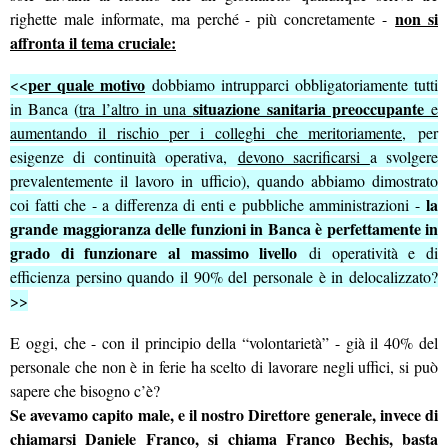
non si
righette male informate, ma perché - più concretamente -
affronta il tema cruciale:
per quale motivo
<<
dobbiamo intrupparci obbligatoriamente tutti
situazione sanitaria preoccupante
in Banca (
tra l’altro in una
e
aumentando il rischio per i colleghi che meritoriamente,
per
esigenze di continuità operativa,
devono sacrificarsi
a svolgere
prevalentemente il lavoro in ufficio), quando abbiamo dimostrato
la
coi fatti che - a differenza di enti e pubbliche amministrazioni -
grande maggioranza delle funzioni in Banca è perfettamente in
grado di funzionare al massimo livello
di operatività e di
efficienza persino quando il 90% del personale è in delocalizzato?
>>
E oggi, che - con il principio della “volontarietà” - già il 40% del
personale che non è in ferie ha scelto di lavorare negli uffici, si può
sapere che bisogno c’è?
Se avevamo capito male, e il nostro Direttore generale, invece di
chiamarsi Daniele Franco, si chiama Franco Bechis, basta