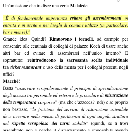
M
Un’omissione che tradisce una certa
alafede.
“È di fondamentale importanza
evitare gli assembramenti
in
entrata e in uscita e nei luoghi di comune utilizzo (in particolare,
bar e mense).”
Rimuovono i tornelli,
Grande idea! Quindi?
ad esempio per
consentire alle centinaia di colleghi di palazzo Koch di usare anche
altri bar ed evitare di assembrarsi nell’unico interno? E
reintroducono la sacrosanta scelta individuale
soprattutto:
tra
ticket restaurant
e uso della mensa per i colleghi presenti negli
uffici?
Macché!
Basta “
osservare scrupolosamente il principio di specializzazione
degli accessi tra personale ed esterni e le procedure di
misurazione
della temperatura
corporea
” (ma che c’azzecca?, ndr) e se proprio
non bastasse, “
la fruizione del servizio di ristorazione aziendale
deve avvenire nella mensa di pertinenza di ogni singola struttura
nel
rispetto scrupoloso
dei turni
stabiliti
” (quindi, se ti trovi
assembrato non è perché il distanziamento è impossibile avendo