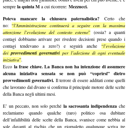
la quinta M
Mezzucci.
sempre
a cui ricorrere:
Poteva mancare la chiusura paternalistica?
Certo che
no:
“
l’Amministrazione continuerà a seguire con la massima
attenzione l’evoluzione del contesto esterno
”
(ossia? a quanti
contagi dobbiamo arrivare per rivedere decisioni prese quando i
contagi tendevano a zero?) e seguirà anche
“
l’evoluzione
dei
provvedimenti governativi
per l’adozione di ogni eventuale
iniziativa
”
.
la frase chiave. La Banca non ha intenzione di assumere
Ecco
alcuna iniziativa sensata se non può “coprirsi” dietro
provvedimenti governativi.
Il terrore di essere additati come quelli
che lavorano dal divano si conferma il principale motore delle scelte
della Banca negli ultimi mesi.
la sacrosanta indipendenza
E’ un peccato, non solo perché
che
reclamiamo quando qualche (raro) politico osa dubitare
dell’infallibilità delle scelte della Banca, svanisce come nebbia al
sole davanti al rischio che un giornaletto qualunque scriva tre