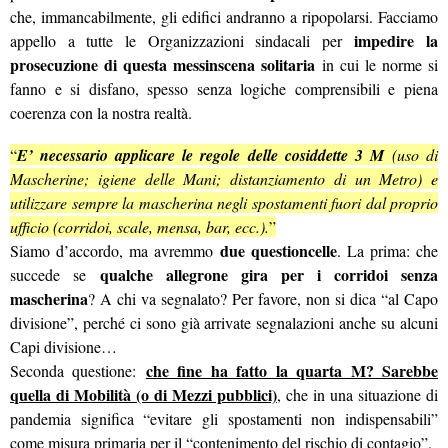
che, immancabilmente, gli edifici andranno a ripopolarsi. Facciamo
impedire la
appello a tutte le Organizzazioni sindacali per
prosecuzione di questa messinscena solitaria
in cui le norme si
fanno e si disfano, spesso senza logiche comprensibili e piena
coerenza con la nostra realtà.
“
E’ necessario applicare le regole delle cosiddette 3 M
(uso di
Mascherine; igiene delle Mani; distanziamento di un Metro) e
utilizzare sempre la mascherina negli spostamenti fuori dal proprio
ufficio (corridoi, scale, mensa, bar, ecc.).
”
due questioncelle
Siamo d’accordo, ma avremmo
. La prima: che
qualche allegrone gira per i corridoi senza
succede se
mascherina
? A chi va segnalato? Per favore, non si dica “al Capo
divisione”, perché ci sono già arrivate segnalazioni anche su alcuni
Capi divisione…
che fine ha fatto la quarta M? Sarebbe
Seconda questione:
quella di Mobilità (o di Mezzi pubblici)
, che in una situazione di
pandemia significa “evitare gli spostamenti non indispensabili”
come misura primaria per il “contenimento del rischio di contagio”.