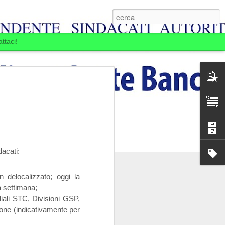
ttaci!
dacati:
n delocalizzato; oggi la
a settimana;
E BOIARDI. LA
iliali STC, Divisioni GSP,
MINE.
one (indicativamente per
ansia per la Banca
passare: la Banca si