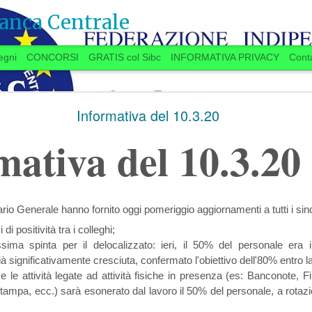
anca Centrale
egni
CONCORSI
GRATIS col Sibc
INFORMATIVA PRIVACY
Conta
SI VOTA ANCHE IN BANCA? (20 settembre)
Informativa del 10.3.20
mativa del 10.3.20
 anche in Banca?
etario Generale hanno fornito oggi pomeriggio aggiornamenti a tutti i sin
ugno, la Delegazione aziendale si era
di positività tra i colleghi;
lo delle trattative, aveva promesso una
sima spinta per il delocalizzato: ieri, il 50% del personale era i
settembre
“
”
a
a spron battuto
sulle materie
à significativamente cresciuta, confermato l'obiettivo dell'80% entro l
11.7
TAROCCHI 
er l’Istituto e per il personale, a partire dalla
 e le attività legate ad attività fisiche in presenza (es: Banconote, F
PARTITA DELLE NO
re
.
ampa, ecc.) sarà esonerato dal lavoro il 50% del personale, a rotazi
...Se qualcuno “
è in 
 si stanno avviando contatti per preparare una
d’Italia
”, se la faccia 