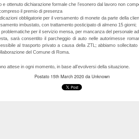
 e ottenuto dichiarazione formale che l'esonero dal lavoro non comp
 fosse il cerimoniale per le esequie della
mette in sicurezza da 
compreso il premio di presenza
...), significa che a settembre non si
d’Italia è 6.800 person
dicazioni obbligatorie per il versamento di monete da parte della clien
erio
.
mettono il cervello nelle
versamento imbustato, con trattamento posticipato di almeno 15 giorni;
comunicato d
(qui tutto il
escludendo
 spiegazioni possibili,
la
 problematiche per il servizio mensa, per mancanza del personale ad
 dire la verità
disinteresse
e il
per
esta, sarà consentito il parcheggio di auto nelle autorimesse romane
 il personale, compare l’improvviso
sibile al trasporto privato a causa della ZTL; abbiamo sollecitato an
mere di fine luglio, da cui la trepida attesa dell’esito delle elezioni.
ollaborazione del Comune di Roma.
uietante.
sono attese in ogni momento, in base all'evolversi della situazione.
un'Istituzion
é ci hanno sempre raccontato che la Banca d’Italia è
Postato
15th March 2020
da Unknown
anze
cariche
continue tra i Vertici dell’Istituto e le maggiori
di governo
una sola direzione
 processo a
: dalla Banca si esce per assumere una c
oi siamo bravi, siamo super partes, siamo tecnici, siamo migliori, eccete
in senso contrario
to a sufficienza sull’esistenza di una dinamica
. Che 
tici dell’Istituto sono nominati con un meccanismo complesso ne
nante
. Se si connette questo aspetto a quello sopra descritto, potr
olitica nomina i Vertici della Banca, sta nominando anche i possibil