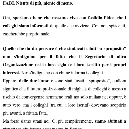
FABI. Niente di più, niente di meno.
speriamo bene che nessuno viva con fastidio l’idea che i
Ora,
colleghi siano informati
di quello che avviene. Con noi, spiacenti,
cascherebbe proprio male.
Quello che dà da pensare è che sindacati citati “a sproposito”
non s'indignino per il fatto che il Segretario di altra
Organizzazione usi la loro sigla (e i loro iscritti) per i propri
interessi.
No: s'indignano con chi ne informa i colleghi.
delle due l'una
Eppure,
:
o sono stati “usati a sproposito”
, e allora
significa che il futuro professionale di migliaia di colleghi è messo a
rischio da convergenze nemmeno reali ma solo millantate;
oppure, è
tutto vero
, ma i colleghi (tra cui, i loro iscritti) dovevano scoprirlo
più avanti, a frittata fatta.
siamo abituati a
Ma forse siamo strani noi. O, più semplicemente,
rispettare chi lavora seriamente in Banca
.