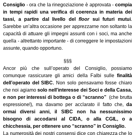
Consiglio
- ora che la rinegoziazione è approvata -
compia
in tempi rapidi una verifica di coerenza in materia dei
tassi, a partire dal livello del
floor
sui futuri mutui
.
Sarebbe un’altra occasione per apprezzarne non soltanto la
capacità di attuare gli impegni assunti con i soci, ma anche
quella - altrettanto importante - di correggere le impostazioni
assunte, quando opportuno.
§§§
Ancor più che sull’operato del Consiglio, possiamo
comunque rassicurare gli amici della Falbi sulle
finalità
dell’operato del SIBC.
Non solo pensavamo fosse chiaro
che noi agiamo
solo nell'interesse dei Soci e della Cassa,
e non per interessi di bottega o di “scranno”
(che brutta
espressione!), ma davamo per acclarato il fatto che,
da
ormai diversi anni, il SIBC non ha nessunissimo
bisogno di accodarsi al CIDA, o alla CGIL, o a
chicchessia, per ottenere uno “scranno” in Consiglio.
La numerosità dei nostri consensi dice con chiarezza che lo