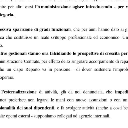
 fosse il cerimoniale per le esequie della
l’Amministrazione agisce introducendo - per vi
mette in sicurezza da 
tre per altri versi
...), significa che a settembre non si
d’Italia è 6.800 person
tegoria.
erio
.
mettono il cervello nelle
comunicato d
(qui tutto il
escludendo
 spiegazioni possibili,
la
essiva sparizione di gradi funzionali
, che per anni hanno dato ai g
 dire la verità
disinteresse
e il
per
ica che costituisse un reale sviluppo professionale ed economico. Un 
 il personale, compare l’improvviso
o.
mere di fine luglio, da cui la trepida attesa dell’esito delle elezioni.
ative gestionali stanno ora falcidiando le prospettive di crescita 
uietante.
ministrazione Centrale, per effetto dello singolare accorpamento di repart
un'Istituzion
é ci hanno sempre raccontato che la Banca d’Italia è
he un Capo Reparto va in pensione - di dover sostenere l'improbo
operaio.
anze
cariche
continue tra i Vertici dell’Istituto e le maggiori
di governo
una sola direzione
 processo a
: dalla Banca si esce per assumere una c
l’esternalizzazione
impedis
n
di attività, già da noi denunciata, che
oi siamo bravi, siamo super partes, siamo tecnici, siamo migliori, eccete
ca preferisce non legarsi le mani con nuove assunzioni o con 
in senso contrario
ionalità dei suoi dipendenti
to a sufficienza sull’esistenza di una dinamica
. Che 
, e fa svolgere attività (anche a costi be
tici dell’Istituto sono nominati con un meccanismo complesso ne
mite operai esterni - supponiamo collegati ad agenzie interinali.
nante
. Se si connette questo aspetto a quello sopra descritto, potr
olitica nomina i Vertici della Banca, sta nominando anche i possibil