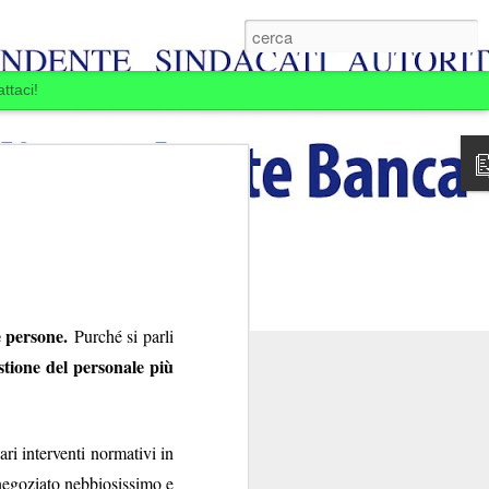
ttaci!
e persone.
Purché si parli
stione del personale più
E BOIARDI. LA
MINE.
ri interventi normativi in
ansia per la Banca
 negoziato nebbiosissimo e
passare: la Banca si