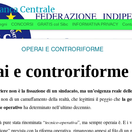
anca Centrale
egni
CONCORSI
GRATIS col Sibc
INFORMATIVA PRIVACY
Conta
SI VOTA ANCHE IN BANCA? (20 settembre)
OPERAI E CONTRORIFORME
i e controriforme
 anche in Banca?
iere non è la fissazione di un sindacato, ma un’esigenza reale dell
ugno, la Delegazione aziendale si era
la ge
e non di un camuffamento della realtà, che legittimi il peggio che
lo delle trattative, aveva promesso una
le operativo
ha determinato nell’ultimo decennio.
settembre
“
”
a
a spron battuto
sulle materie
11.7
TAROCCHI 
er l’Istituto e per il personale, a partire dalla
PARTITA DELLE NO
à pure stata rinominata “
re
tecnico-operativa
”, ma sempre operaia è. E i va
.
...Se qualcuno “
è in 
 si stanno avviando contatti per preparare una
zione” prevista con la riforma operativa, rimangono appesi al filo di un
d’Italia
”, se la faccia 