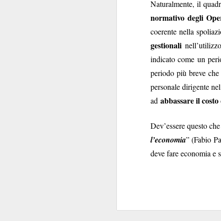
Naturalmente, il quadr
della patria”
: carich
normativo degli Oper
coerente nella spoliaz
La commistione è 
gestionali
nell’utilizz
silenzio di queste se
posizionarsi
indicato come un peri
"
", per
Delle carrier
livelli.
periodo più breve che l
Comunque la pensiate
personale dirigente nel
abbassare il costo d
ad
Dev’essere questo che
l’economia
” (Fabio P
deve fare economia e su
SEP
17