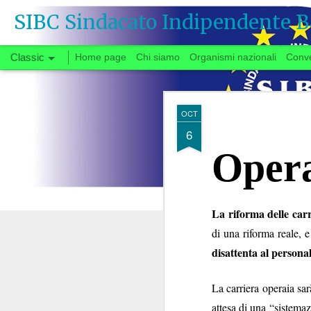
SIBC Sindacato Indipendente B
Classic
Home page
Chi siamo
Organismi nazionali
Conv
SEP
OCT
26
6
Opera
Si vota
La riforma delle carr
Quando, a fine gi
di una riforma reale, 
congedata dal tavo
disattenta al persona
partenza negoziale 
di urgente interesse p
La carriera operaia sar
carrie
riforma delle
Il fatto che solo ora
attesa di una “sistema