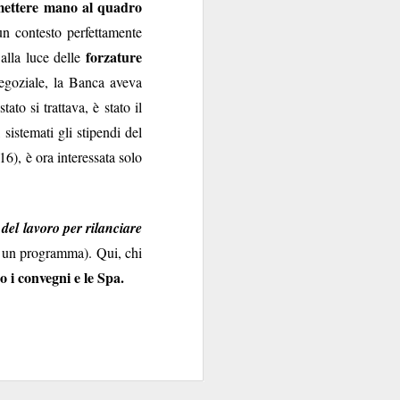
ettere mano al quadro
contraenti.
n contesto perfettamente
forzature
alla luce delle
a per anime belle. Il
negoziale, la Banca aveva
utare in extremis come
ato si trattava, è stato il
si fa con gusto a certi
oro.
 sistemati gli stipendi del
6), è ora interessata solo
 del lavoro per rilanciare
, un programma). Qui, chi
o i convegni e le Spa.