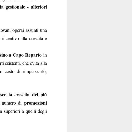
a gestionale - ulteriori
sola, perché la Banca
e di talento, che non
 mani dei partiti...
i luglio
)
iovani operai assunti una
incentivo alla crescita e
persino a Capo Reparto
in
i esistenti, che evita alla
e indipendente dalla
 costo di rimpiazzarlo,
 e istituzionali erano
arica di alto livello
ce la crescita dei più
ra.
promozioni
un numero di
però esiste, specie da
n superiori a quelli degli
la politica è
l quale
nel
emmo arguire che,
i “tecnici/salvatori