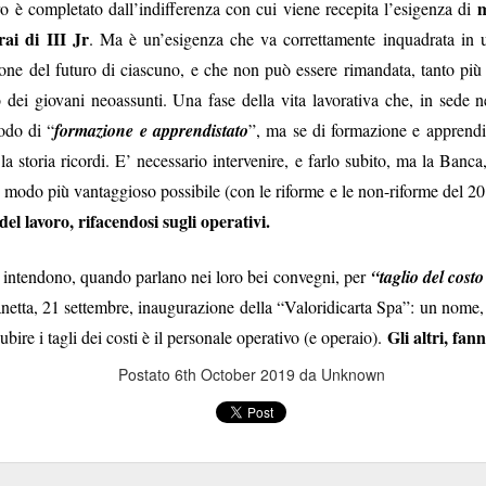
m
o è completato dall’indifferenza con cui viene recepita l’esigenza di
vincoli reciproci
e politiche a tutti gli effetti, con sottintesi
fra le parti 
ai di III Jr
. Ma è un’esigenza che va correttamente inquadrata in u
ione del futuro di ciascuno, e che non può essere rimandata, tanto più 
quindi biunivoca
, a 360 gradi. E l’indipendenza diventa una parvenz
o dei giovani neoassunti. Una fase della vita lavorativa che, in sede 
ttimane nasconderebbe quindi un'attenzione totale a tutt'altro, tipo val
il vero lavoro
odo di “
 non essere tagliati fuori da nomine future: insomma,
formazione e apprendistato
”, ma se di formazione e apprendist
che 
e del personale gli interessa poco, se il 25 settembre è a rischio la l
a storia ricordi. E’ necessario intervenire, e farlo subito, ma la Banca,
, buon voto a tutti.
 modo più vantaggioso possibile (con le riforme e le non-riforme del 201
el lavoro, rifacendosi sugli operativi.
Postato
26th September 2022
da Unknown
 intendono, quando parlano nei loro bei convegni, per
“taglio del costo
anetta, 21 settembre, inaugurazione della “Valoridicarta Spa”: un nome
Gli altri, fann
bire i tagli dei costi è il personale operativo (e operaio).
Postato
6th October 2019
da Unknown
WELFARE - LE CIAMBELLE SENZA BUCHING