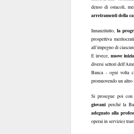
convocazione (manco
denso di ostacoli, men
Regina Elisabetta
arretramenti della ca
niente di s
combina
Tra le pochissime
la progr
Innanzitutto,
non
propensione a
prospettiva meritocrat
l’Istituzione e per
all’impegno di ciascun
scioglimento
delle Ca
nuove inizi
E invece,
Ipotesi, invero, inq
diversi settori dell'Am
Innanzi tutto perch
Banca - ogni volta c
politica
.
promuovendo un altro 
transum
Decenni di
state viste come un
Si prosegue poi co
nello Stato. Perché n
giovani
perché la Ban
adeguato alla profess
Non si è mai riflettu
alcuni anni. I Ver
operai in servizio) tra
protagonista domi
momento in cui la p