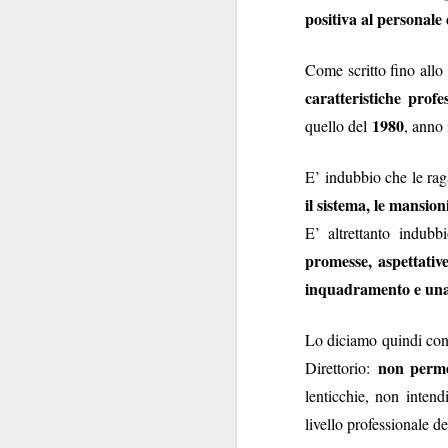
positiva al personale
della patria”
: carich
Come scritto fino allo
La commistione è 
silenzio di queste se
caratteristiche profes
posizionarsi
"
", per
1980
quello del
, anno 
Delle carrier
livelli.
Comunque la pensiate
E’ indubbio che le raga
il sistema, le mansio
E’ altrettanto indu
promesse, aspettati
inquadramento e una 
Lo diciamo quindi con 
SEP
non perme
Direttorio:
17
lenticchie, non inten
livello professionale d