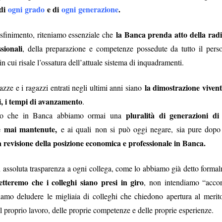
 di
ogni
grado
e di
ogni
generazione
.
vincoli reciproci
e politiche a tutti gli effetti, con sottintesi
fra le parti 
la Banca prenda atto della radi
 sfinimento, riteniamo essenziale che
quindi biunivoca
, a 360 gradi. E l’indipendenza diventa una parvenz
ttimane nasconderebbe quindi un'attenzione totale a tutt'altro, tipo val
sionali
, della preparazione e competenze possedute da tutto il perso
il vero lavoro
 non essere tagliati fuori da nomine future: insomma,
che 
in cui risale l’ossatura dell’attuale sistema di inquadramenti.
e del personale gli interessa poco, se il 25 settembre è a rischio la l
, buon voto a tutti.
la dimostrazione vivent
zze e i ragazzi entrati negli ultimi anni siano
ni, i tempi di avanzamento
.
Postato
26th September 2022
da Unknown
pluralità di generazioni di
bbio che in Banca abbiamo ormai una
ve mai mantenute,
e ai quali
non si può oggi negare, sia pure dopo
revisione della posizione economica e professionale in Banca.
assoluta trasparenza a ogni collega, come lo abbiamo già detto formalm
WELFARE - LE CIAMBELLE SENZA BUCHING
tteremo che i colleghi siano presi in giro
, non intendiamo “accon
diamo deludere le migliaia di colleghi che chiedono apertura al merit
el proprio lavoro, delle proprie competenze e delle proprie esperienze.