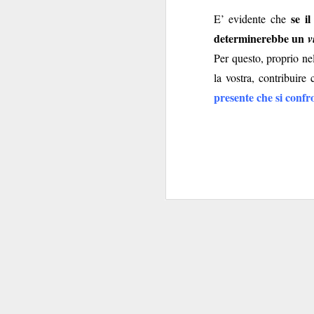
se i
E’ evidente che
Welfar
determinerebbe un
v
Per questo, proprio ne
la vostra, contribuire
presente che si confro
Il grovigl
Non tutte le ciambel
Banca poteva spera
Booking.com sba
praticame
versione
accorgersene fosse
favori
, e con il SIB
calura estiva, ci beve
inviata, e inve
pe
contestualmente
trattamento non favo