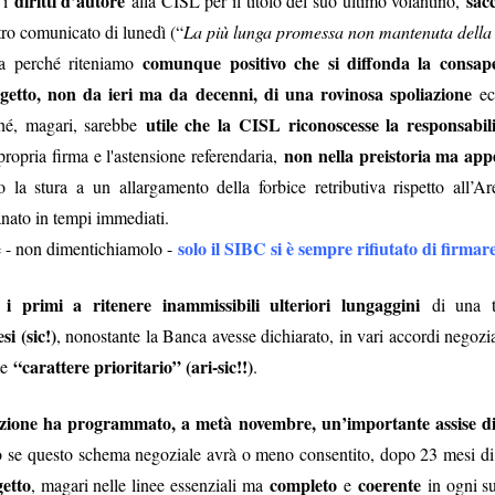
diritti d’autore
sac
 i
alla CISL per il titolo del suo ultimo volantino,
 fosse il cerimoniale per le esequie della
mette in sicurezza da 
tro comunicato di lunedì (“
La più lunga promessa non mantenuta della 
...), significa che a settembre non si
d’Italia è 6.800 person
comunque positivo che si diffonda la consap
ia perché riteniamo
erio
.
mettono il cervello nelle
comunicato d
getto, non da ieri ma da decenni, di una rovinosa spoliazione
eco
(qui tutto il
escludendo
 spiegazioni possibili,
la
 dire la verità
disinteresse
e il
utile che la
CISL riconoscesse la responsabili
per
rché, magari, sarebbe
 il personale, compare l’improvviso
non nella preistoria ma app
ropria firma e l'astensione referendaria,
mere di fine luglio, da cui la trepida attesa dell’esito delle elezioni.
la stura a un allargamento della forbice retributiva rispetto all’Ar
anato in tempi immediati.
uietante.
solo il SIBC si è sempre rifiutato di firmar
 - non dimentichiamolo -
un'Istituzion
é ci hanno sempre raccontato che la Banca d’Italia è
 i primi a ritenere inammissibili ulteriori lungaggini
di una tr
anze
cariche
continue tra i Vertici dell’Istituto e le maggiori
di governo
si (sic!)
una sola direzione
 processo a
, nonostante la Banca avesse dichiarato, in vari accordi negozia
: dalla Banca si esce per assumere una c
oi siamo bravi, siamo super partes, siamo tecnici, siamo migliori, eccete
“carattere prioritario” (ari-sic!!)
te
.
in senso contrario
to a sufficienza sull’esistenza di una dinamica
. Che 
zione ha programmato, a metà novembre, un’importante assise di 
tici dell’Istituto sono nominati con un meccanismo complesso ne
o se questo schema negoziale avrà o meno consentito, dopo 23 mesi di
nante
. Se si connette questo aspetto a quello sopra descritto, potr
etto
completo
coerente
, magari nelle linee essenziali ma
e
in ogni su
olitica nomina i Vertici della Banca, sta nominando anche i possibil