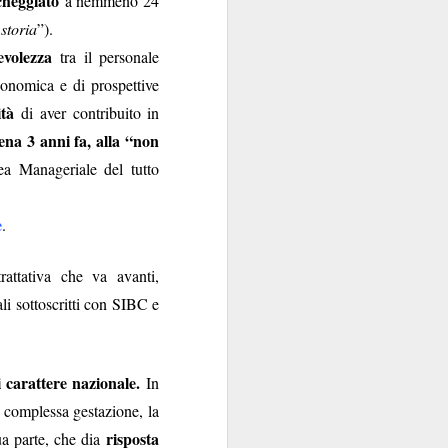
cheggiato
a nemmeno 24
sola, perché la Banca
storia
”).
e di talento, che non
evolezza
tra il personale
 mani dei partiti...
i luglio
nomica e di prospettive
)
tà
di aver contribuito in
ena 3 anni fa, alla “non
ea Manageriale del tutto
e
.
e indipendente dalla
attativa che va avanti,
 e istituzionali erano
li sottoscritti con SIBC e
arica di alto livello
ra.
però esiste, specie da
carattere nazionale.
In
la politica è
l quale
 complessa gestazione, la
nel
emmo arguire che,
risposta
a parte, che dia
i “tecnici/salvatori