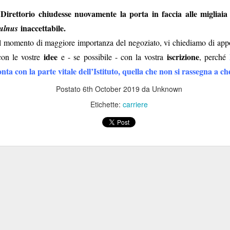
l Direttorio chiudesse nuovamente la porta in faccia alle migliaia d
Le c
iambelle senza
e
inaccettabile.
ulnus
l momento di maggiore importanza del negoziato, vi chiediamo di appog
Buching
idee
iscrizione
 con le vostre
e - se possibile - con la vostra
, perché
nta con la parte vitale dell’Istituto, quella che non si rassegna a ch
io di interessi sull'assicurazione
Postato
6th October 2019
da Unknown
Etichette:
carriere
le riescono col buco (al massimo, col buching).
La
re che nessuno si accorgesse che la versione di
ndierata sul portale welfare fosse una
nte
fake
, e le è andata male. Poteva sperare che ad
sindacati che scambiano silenzi con
 uno di quei
C le va malissimo. Poteva sperare che, preda della
ssimo le storielle della mail ferragostana che ci è stata
ce non solo non ce le siamo bevute, ma
rsino
Bechis
(!) ha per una volta evidenziato il
revole riservato al personale
della Banca (“
clausole