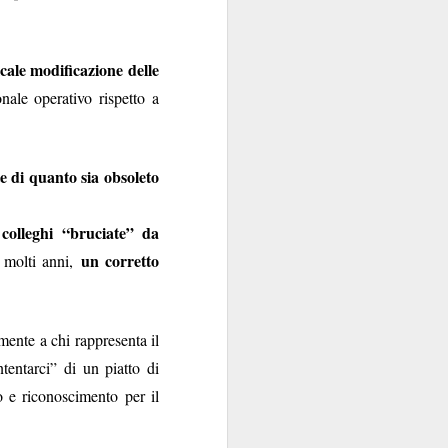
contraenti.
cale modificazione delle
a per anime belle. Il
utare in extremis come
nale operativo rispetto a
si fa con gusto a certi
oro.
e di quanto sia obsoleto
 colleghi “bruciate” da
un corretto
 molti anni,
ente a chi rappresenta il
tentarci” di un piatto di
o e riconoscimento per il