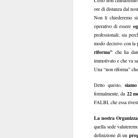
Certo non chiederemo
convocazione (manco
ore di distanza dal nos
Regina Elisabetta
Non li chiederemo s
niente di s
combina
og
operativo di essere
Tra le pochissime
non
propensione a
professionali; sia pe
l’Istituzione e per
modo decisivo con la p
scioglimento
delle Ca
riforma”
che ha dato 
immotivato e che va s
Ipotesi, invero, inq
Una “non riforma” che
Innanzi tutto perch
politica
.
siamo
Detto questo,
transum
Decenni di
22 me
formalmente, da
state viste come un
nello Stato. Perché n
FALBI, che essa rives
Non si è mai riflettu
La nostra Organizza
alcuni anni. I Ver
quella sede valuterem
protagonista domi
prog
definizione di un
momento in cui la p