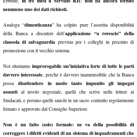
in tre mesi il Servizio RIU non ha ancora fornito
Ebbene,
nemmeno uno dei dati richiesti.
dimenticanza
Analoga “
” ha colpito pure l’asserita disponibilità
applicazione “a rovescio” della
della Banca a discutere dell’
clausola di salvaguardia
prevista per i colleghi in procinto di
promozione con il vecchio sistema.
improrogabile un’iniziativa forte di tutte le parti
Noi riteniamo
davvero interessate
, perché è davvero inammissibile che la Banca
disattendere
in modo tanto impunito gli impegni
possa
assunti
al tavolo negoziale, quelli che scrive nelle lettere ai
Sindacati, e persino quelli sanciti in un sacro contratto regolarmente
firmato e approvato dal Consiglio Superiore.
Non è un fatto (solo) formale: ne va della possibilità di
correggere i difetti evidenti di un sistema di inquadramenti che