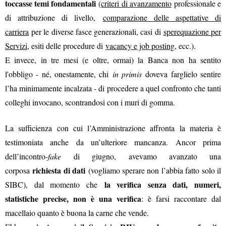
toccasse temi fondamentali
(
criteri di avanzamento
professionale e
di attribuzione di livello,
comparazione delle aspettative di
carriera
per le diverse fasce generazionali, casi di
sperequazione per
Servizi
, esiti delle procedure di
vacancy e job posting
, ecc.).
E invece, in tre mesi (e oltre, ormai) la Banca non ha sentito
l'obbligo - né, onestamente, chi
in primis
doveva farglielo sentire
l’ha minimamente incalzata - di procedere a quel confronto che tanti
colleghi invocano, scontrandosi con i muri di gomma.
La sufficienza con cui l’Amministrazione affronta la materia è
testimoniata anche da un’ulteriore mancanza. Ancor prima
dell’incontro-
fake
di giugno, avevamo avanzato una
richiesta di dati
corposa
(vogliamo sperare non l’abbia fatto solo il
la verifica senza dati, numeri,
SIBC), dal momento che
statistiche precise, non è una verifica
: è farsi raccontare dal
macellaio quanto è buona la carne che vende.