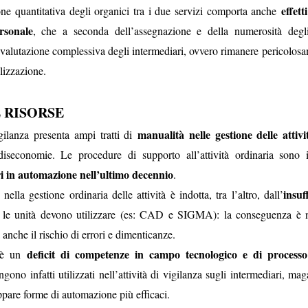
effett
ne quantitativa degli organici tra i due servizi comporta anche
ddirittura superiori a quelli medi praticati sul
anche in luce un fatto importante.
rsonale
, che a seconda dell’assegnazione e della numerosità degl
i valutazione complessiva degli intermediari, ovvero rimanere pericolosa
e, nella sua lettera di risposta, che “
il portale Booking
alizzazione.
sito Eudaimon “
su sollecitazione delle Organizzazioni
verità
dice una verità e una bugia, La
è che l’iniziativa
 RISORSE
bugia
SIBC e (poche) Organizzazioni sindacali. La
è
il vero Booking
un
erito sul nostro portale
, ma
manualità nelle gestione delle attivi
gilanza presenta ampi tratti di
diseconomie. Le procedure di supporto all’attività ordinaria sono
prezzi
soluzioni
recesso
assicura
, varietà di
, condizioni di
, obbligo di
ri in automazione nell’ultimo decennio
.
società chiamata Tantosvago.
insuf
ella gestione ordinaria delle attività è indotta, tra l’altro, dall’
 po’ pure noi, il testo della Banca è esilarante
per le espressioni s
le unità devono utilizzare (es: CAD e SIGMA): la conseguenza è ne
verità; ad esempio, “
il portale ha alcune peculiarità che qualificano l’
anche il rischio di errori e dimenticanze.
non “q
zi più alti, cancellazioni più onerose, obbligo di assicurazione
deficit di competenze in campo tecnologico e di processo 
i è un
rta.
ngono infatti utilizzati nell’attività di vigilanza sugli intermediari, mag
ta frase: “
la società Tantosvago cura
esclusivamente l’integrazione 
g
”. Siamo un Paese parecchio malmesso, se ancora non abbiamo c
uppare forme di automazione più efficaci.