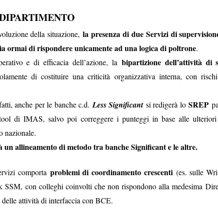
 DIPARTIMENTO
Le c
iambelle senza
e
la presenza di due Servizi di supervisio
voluzione della situazione,
hia ormai di rispondere unicamente ad una logica di poltrone
.
Buching
bipartizione dell’attività di
erativo e di efficacia dell’azione, la
olamente di costituire una criticità organizzativa interna, con risch
io di interessi sull'assicurazione
SREP
atti, anche per le banche c.d.
Less Significant
si redigerà lo
pa
le riescono col buco (al massimo, col buching).
La
ool di IMAS, salvo poi correggere i punteggi in base alle ulteriori
re che nessuno si accorgesse che la versione di
lo nazionale.
ndierata sul portale welfare fosse una
nte
fake
, e le è andata male. Poteva sperare che ad
à un allineamento di metodo tra banche Significant e le altre.
sindacati che scambiano silenzi con
 uno di quei
C le va malissimo. Poteva sperare che, preda della
problemi di coordinamento crescenti
servizi comporta
(es. sulle Wri
ssimo le storielle della mail ferragostana che ci è stata
 SSM, con colleghi coinvolti che non rispondono alla medesima Direz
ce non solo non ce le siamo bevute, ma
 delle attività di interfaccia con BCE.
rsino
Bechis
(!) ha per una volta evidenziato il
revole riservato al personale
della Banca (“
clausole