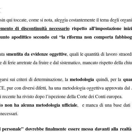
correttive e di miglioramento
”. Punto. Ma
I
quali risultati
 volete dire con
sta
erifi-
i sin qui toccate, come si nota, aleggia costantemente il tema degli organ
emento di discontinuità necessario
rispetto all’impostazione inizi
unto apodittico secondo cui “la riforma non comporta fabbisogn
iniziative
anomalia
tate assunte
? E’ stata rilevata qualche
?
smentita da evidenze oggettive
tata
, quali le quantità di lavoro straord
o interessante
, la indica l’articolo di
Bechis
su “Verità&Affar
 di ferie arretrate da fruire e dal sistematico, mancato rispetto della chi
ta
è qu
per i viaggi prenotati sul portale del welfare della Banca d’Italia
il portale Tantosvago è stato acquistato a metà luglio propr
e:
metodologia
quan
garsi sui criteri di determinazione, la
quindi, per la
so è UnipolSai ad avere in mano uno strumento del welfare aziendale 
compa
bbliga per i viaggi ad essere assicurati proprio con la stessa
E, pur con diversi difetti, ha una metodologia oggettiva approvata dal
lmente integrata con la Banca d’Italia”.
di recente ha rivisto dopo l’ispezione della Corte dei Conti europea.
viglio di interessi, che potrebbe anche spiegare perché una dife
to non ha alcuna metodologia ufficiale
, e manca di una base dati 
 certi silenzi sul tema di soggetti altrimenti ciarlieri, pensando ag
i necessari.
zionalmente hanno sempre espresso i vertici di Unipol, ambienti p
el potere italico
.
l personale” dovrebbe finalmente essere messa davanti alla realtà
cane non mangia cane
viamente, come quella che
.