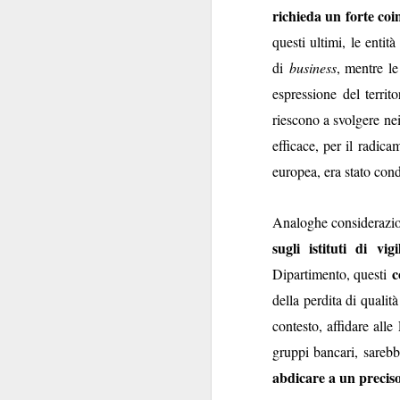
richieda un forte coin
della patria”
: carich
questi ultimi, le entit
La commistione è 
di
business
, mentre l
silenzio di queste se
espressione del terri
posizionarsi
"
", per
riescono a svolgere nei
Delle carrier
livelli.
efficace, per il radic
Comunque la pensiate
europea, era stato co
Analoghe considerazio
sugli istituti di vi
c
Dipartimento, questi
della perdita di qualit
SEP
contesto, affidare alle
17
gruppi bancari, sarebb
abdicare a un preciso