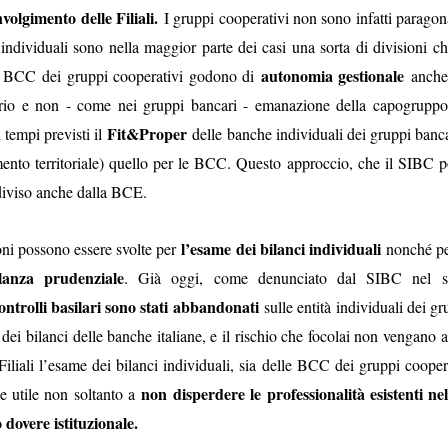
volgimento delle Filiali.
I gruppi cooperativi non sono infatti paragona
vincoli reciproci
e politiche a tutti gli effetti, con sottintesi
fra le parti 
à individuali sono nella maggior parte dei casi una sorta di divisioni c
quindi biunivoca
, a 360 gradi. E l’indipendenza diventa una parvenz
autonomia gestionale
e BCC dei gruppi cooperativi godono di
anche 
ttimane nasconderebbe quindi un'attenzione totale a tutt'altro, tipo val
torio e non - come nei gruppi bancari - emanazione della capogrupp
il vero lavoro
 non essere tagliati fuori da nomine future: insomma,
che 
Fit&Proper
 tempi previsti il
delle banche individuali dei gruppi banc
e del personale gli interessa poco, se il 25 settembre è a rischio la l
amento territoriale) quello per le BCC. Questo approccio, che il SIBC 
, buon voto a tutti.
ndiviso anche dalla BCE.
Postato
26th September 2022
da Unknown
l’esame dei bilanci individuali
ni possono essere svolte per
nonché pe
gilanza prudenziale
. Già oggi, come denunciato dal SIBC nel sil
ontrolli basilari sono stati abbandonati
sulle entità individuali dei gr
à dei bilanci delle banche italiane, e il rischio che focolai non vengano a
WELFARE - LE CIAMBELLE SENZA BUCHING
 Filiali l’esame dei bilanci individuali, sia delle BCC dei gruppi cooper
non disperdere le professionalità esistenti nel
e utile non soltanto a
 dovere istituzionale.