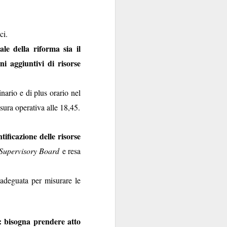
ici.
ale della riforma sia il
i aggiuntivi di risorse
inario e di plus orario nel
l'assicurazione
i”: "
usura operativa alle 18,45.
ella di UnipolSai
. E
io dalla compagnia
tificazione delle risorse
dei dipendenti della
gnia che è vigilata
Supervisory Board
e resa
sa tanto risoluta di
adeguata per misurare le
ambienti politico-
li
incistati
erfettamente
: bisogna prendere atto