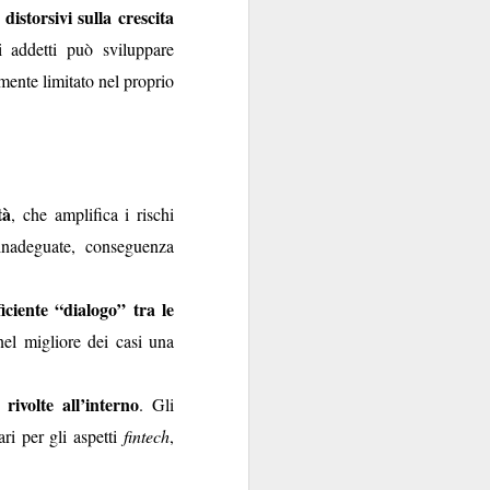
i distorsivi sulla crescita
i addetti può sviluppare
mente limitato nel proprio
tà
, che amplifica i rischi
 inadeguate, conseguenza
zione
. Uno specchio
ficiente “dialogo” tra le
tudiatamente melliflue
l migliore dei casi una
offerta
”: peccato che
ualificano”, semmai
rivolte all’interno
. Gli
ari per gli aspetti
fintech
,
tecnica
tra l’offerta di
l’aggettivo
apito che