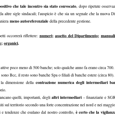
 fosse il cerimoniale per le esequie della
mette in sicurezza da 
ositivo che tale incontro sia stato convocato
, dopo ripetute osservaz
...), significa che a settembre non si
d’Italia è 6.800 person
a altre sigle sindacali; l'auspicio è che sia un segnale che la nuova 
erio
.
mettono il cervello nelle
meno autoreferenziale
aniera
della precedente gestione.
comunicato d
(qui tutto il
escludendo
 spiegazioni possibili,
la
 dire la verità
disinteresse
e il
per
 il personale, compare l’improvviso
numeri
;
assetto del Dipartimento
;
manuali
tti occorrerà riflettere:
mere di fine luglio, da cui la trepida attesa dell’esito delle elezioni.
e
;
organici
.
uietante.
un'Istituzion
é ci hanno sempre raccontato che la Banca d’Italia è
o attive poco meno di 500 banche; solo qualche anno fa erano circa 700.
anze
cariche
continue tra i Vertici dell’Istituto e le maggiori
di governo
sono Bcc, il resto sono banche Spa o filiali di banche estere (circa 80).
una sola direzione
 processo a
: dalla Banca si esce per assumere una c
contrazione numerica degli intermediari ba
 la dimensione della
oi siamo bravi, siamo super partes, siamo tecnici, siamo migliori, eccete
orio.
in senso contrario
to a sufficienza sull’esistenza di una dinamica
. Che 
altri intermediari
iancano quelli, importanti, degli
– finanziarie e SGR
tici dell’Istituto sono nominati con un meccanismo complesso ne
uiti sul territorio secondo una forte concentrazione nel nord e nei magg
nante
. Se si connette questo aspetto a quello sopra descritto, potr
è certo che la vigilanz
i e tendenze che esulano dal nostro controllo,
olitica nomina i Vertici della Banca, sta nominando anche i possibil