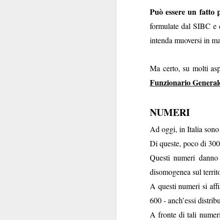
convocazione (manco
Può essere un fatto p
Regina Elisabetta
formulate dal SIBC e d
niente di s
combina
intenda muoversi in m
Tra le pochissime
non
propensione a
l’Istituzione e per
Ma certo, su molti aspe
scioglimento
delle Ca
Funzionario General
Ipotesi, invero, inq
NUMERI
Innanzi tutto perch
politica
.
Ad oggi, in Italia son
transum
Decenni di
Di queste, poco di 300 
state viste come un
Questi numeri danno
nello Stato. Perché n
disomogenea sul territ
Non si è mai riflettu
A questi numeri si aff
alcuni anni. I Ver
600 - anch’essi distrib
protagonista domi
A fronte di tali numer
momento in cui la p