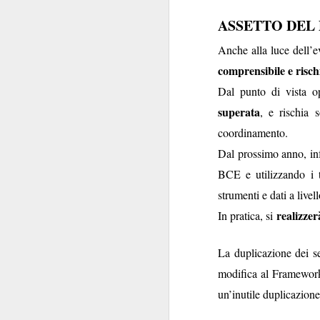
ASSETTO DEL
Welfar
Anche alla luce dell’e
comprensibile e risc
Dal punto di vista op
superata
, e rischia s
Il grovigl
coordinamento.
Dal prossimo anno, inf
Non tutte le ciambel
BCE e utilizzando i t
Banca poteva spera
strumenti e dati a livel
Booking.com sba
praticame
versione
realizzer
In pratica, si
accorgersene fosse
favori
, e con il SIB
La duplicazione dei 
calura estiva, ci beve
modifica al Framework
inviata, e inve
un’inutile duplicazione
pe
contestualmente
trattamento non favo