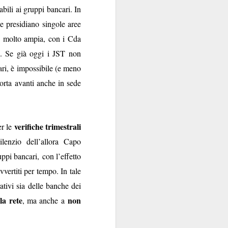
bili ai gruppi bancari. In
contraenti.
he presidiano singole aree
a per anime belle. Il
molto ampia, con i Cda
utare in extremis come
o. Se già oggi i JST non
si fa con gusto a certi
ari, è impossibile (e meno
oro.
porta avanti anche in sede
verifiche trimestrali
r le
enzio dell’allora Capo
uppi bancari, con l’effetto
vvertiti per tempo. In tale
ativi sia delle banche dei
la rete
non
, ma anche a