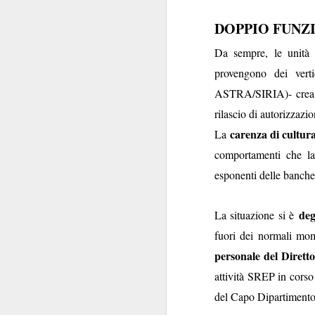
“tecnico”
è spesso us
Il fatto è che questa 
DOPPIO FUNZ
tassa di cancellazione
quelle di Booking, la 
Da sempre, le unità 
provengono dei vert
Al di là di queste a
ASTRA/SIRIA)- crea ag
perché se l’avesse scr
rilascio di autorizzazi
“
la dinamicità dei
carenza di cultur
La
variare la propria of
superiorità
“
”, e non 
comportamenti che la
“
l’assicurazione ob
esponenti delle banche 
dalla cancellazione, 
Tantosvago: infatti
deg
La situazione si è
concede
voucher
a 
fuori dei normali mom
onerose.
personale del Diretto
l'ecume
A chiusura,
attività SREP in corso 
costantemente con
del Capo Dipartimento u
trimestralmente, i