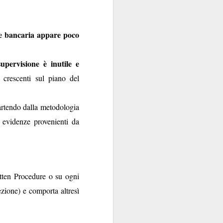
ne bancaria appare poco
 supervisione è inutile e
i crescenti sul piano del
rtendo dalla metodologia
 evidenze provenienti da
tten Procedure o su ogni
ione) e comporta altresì