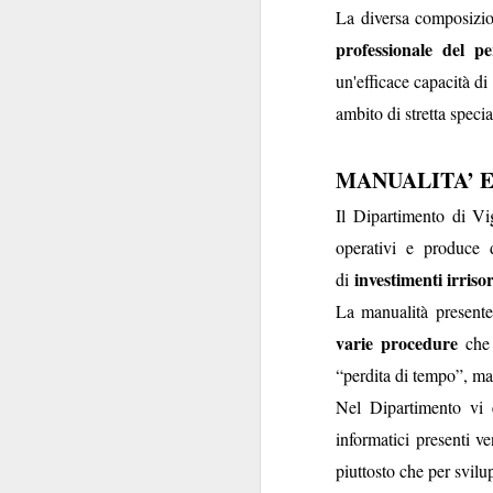
La diversa composizio
trappola e costi a
mettendo 
mercato
”),
professionale del pe
un'efficace capacità d
Costretta a riconoscer
ambito di stretta speci
è stato inserito
” sul 
Sindacali
”, la Banca 
MANUALITA’ E
è stata voluta dal 
NON
che
è stato ins
Il Dipartimento di Vi
suo specchio poco
operativi e produce 
fedele
, in termini di
investimenti irriso
di
intermediato da una 
La manualità presente n
A volersi svagare un
varie procedure
che 
con cui addolcisce la 
“perdita di tempo”, ma 
peculiarità come prez
Nel Dipartimento v
“squalificano” l’offe
informatici presenti ve
Attenzione poi a ques
Eudaimon e Bookin
piuttosto che per svil