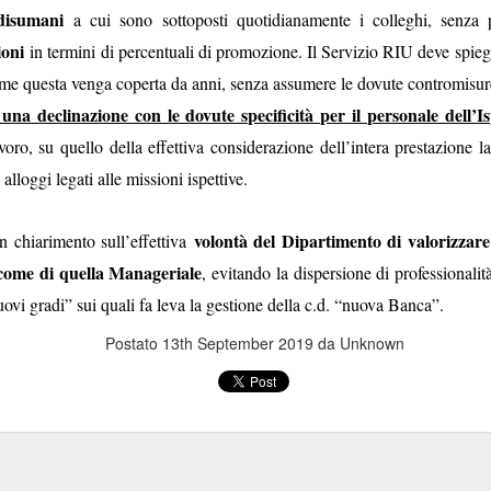
 disumani
a cui sono sottoposti quotidianamente i colleghi, senza p
Postato
17th September 2022
da Unknown
ioni
in termini di percentuali di promozione. Il Servizio RIU deve spie
me questa venga coperta da anni, senza assumere le dovute contromisur
na declinazione con le dovute specificità per il personale dell’I
voro, su quello della effettiva considerazione dell’intera prestazione la
 alloggi legati alle missioni ispettive.
SOCONTO DELLE ATTIVITA' (LUGLIO-AGOSTO)
volontà del Dipartimento di valorizzare 
un chiarimento sull’effettiva
come di quella Manageriale
, evitando la dispersione di professional
ovi gradi” sui quali fa leva la gestione della c.d. “nuova Banca”.
Postato
13th September 2019
da Unknown