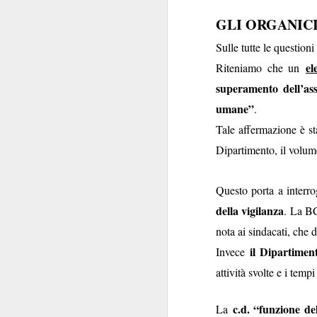
necessarie, azioni 
GLI ORGANIC
santa pace, ci
avvenendo questa "v
Sulle tutte le question
el
Riteniamo che un
superamento dell’ass
ca costante”? Sono s
umane”
.
Tale affermazione è s
Un’anomalia, molt
Dipartimento, il volume
obbligatoria impos
non è sorprendent
Questo porta a interro
assicurativa…
Ades
Banca d'Italia che o
della vigilanza
. La BC
dall’IVASS
… parzia
nota ai sindacati, che 
Insomma, un bel gro
il Dipartimen
Invece
Tantosvago, e perché
attività svolte e i temp
sindacali
che tradi
nell'
d
establishment
c.d. “funzione de
La
Una coincidenza, ov