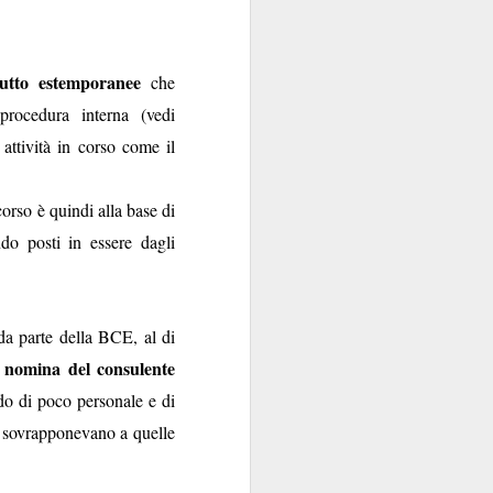
li.
ato delle strutture, la
ncellazione diverse da
iciale.
 tutto estemporanee
che
rocedura interna (vedi
mente da Tantosvago,
ttività in corso come il
ono agli operatori di
orso è quindi alla base di
a la loro sistematica
do posti in essere dagli
welfare (entro 12 mesi
a parte della BCE, al di
e nomina del consulente
do di poco personale e di
si sovrapponevano a quelle