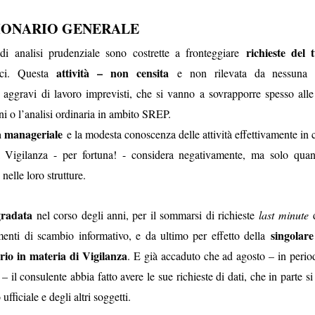
ato per veicolare fregature come cose "neutre", o addirittura desiderabi
ha un costo, che paghiamo noi
“integrazione tecnica”
: il costo maggior
IONARIO GENERALE
, l’assicurazione obbligatoria, l’applicazione di tempi e penalità di ca
scelta tra un numero di strutture molto inferiore a quella di Booking uff
richieste del
di analisi prudenziale sono costrette a fronteggiare
attività – non censita
ici. Questa
e non rilevata da nessuna p
mmissioni, c’è poi la parte che immaginiamo sia stata scritta diretta
gravi di lavoro imprevisti, che si vanno a sovrapporre spesso alle a
itta la Banca sarebbe inquietante:
oni o l’analisi ordinaria in ambito SREP.
 prezzi presenti
sul portale risente delle prassi di mercato che consent
a manageriale
e la modesta conoscenza delle attività effettivamente in c
dinamicità
ferta
”; ma nessuno ha mai contestato la “
” dei prezzi, m
per pochi spiccioli, rispetto a Booking;
 Vigilanza - per fortuna! - considera negativamente, ma solo quan
bligatoria è utile
per ottenere un voucher spendibile
” sul portale del 
nelle loro strutture.
ma questo non lo dicono). Che sia “utile”, è sicuro, ma a
il vero Booking restituisce i soldi
, non
radata
nel corso degli anni, per il sommarsi di richieste
last minute
d
tempo determinato su offerte limitate e
singolar
enti di scambio informativo, e da ultimo per effetto della
rio in materia di Vigilanza
. E già accaduto che ad agosto – in perio
nica rassicurazione
che “
la Banca verifica
– il consulente abbia fatto avere le sue richieste di dati, che in parte 
 Eudaimon l’andamento del servizio e,
fficiale e degli altri soggetti.
ncontra il contraente per definire, ove