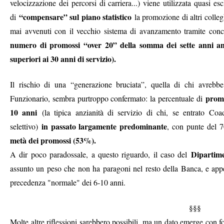
velocizzazione dei percorsi di carriera...) viene utilizzata quasi 
“compensare” sul piano statistico
di
la promozione di altri collegh
mai avvenuti con il vecchio sistema di avanzamento tramite conc
numero di promossi “over 20” della somma dei sette anni ante
superiori ai 30 anni di servizio).
Il rischio di una “generazione bruciata”, quella di chi avrebbe
promo
Funzionario, sembra purtroppo confermato: la percentuale di
10 anni
(la tipica anzianità di servizio di chi, se entrato Coa
in passato largamente predominante
selettivo)
, con punte del 
metà dei promossi (53%).
Dipartim
A dir poco paradossale, a questo riguardo, il caso del
assunto un peso che non ha paragoni nel resto della Banca, e appe
precedenza "normale" dei 6-10 anni.
§§§
Molte altre riflessioni sarebbero possibili, ma un dato emerge con fo