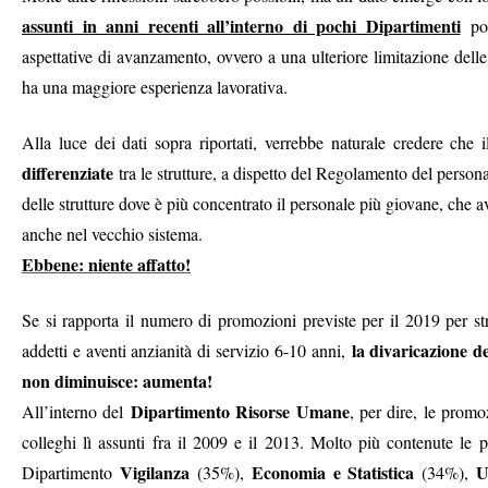
assunti in anni recenti all’interno di pochi Dipartimenti
po
aspettative di avanzamento, ovvero a una ulteriore limitazione delle po
ha una maggiore esperienza lavorativa.
Alla luce dei dati sopra riportati, verrebbe naturale credere che
differenziate
tra le strutture, a dispetto del Regolamento del personal
delle strutture dove è più concentrato il personale più giovane, che
anche nel vecchio sistema.
Ebbene: niente affatto!
Se si rapporta il numero di promozioni previste per il 2019 per str
la divaricazione de
addetti e aventi anzianità di servizio 6-10 anni,
non diminuisce: aumenta!
Dipartimento Risorse Umane
All’interno del
, per dire, le prom
colleghi lì assunti fra il 2009 e il 2013. Molto più contenute le p
Vigilanza
Economia
e Statistica
U
Dipartimento
(35%),
(34%),