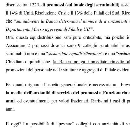
promossi (sul totale degli scrutinabili)
discrasie tra il 22% di
assic
il 14% di Unità Risoluzione Crisi e il 13% delle Filiali del Sud. R
che “
annualmente la Banca determina il numero di avanzamenti 
Dipartimenti, Macro aggregati di Filiali e UIF
”.
è
Ora, questa equidistribuzione sarà pure criticabile, ma poiché
Assicurare 2 promossi dove ci sono 9 colleghi scrutinabili e as
scrutinabili non è una "
sostanziale equidistribuzione
": è una "
sostan
Chiediamo quindi che
la Banca ponga immediato rimedio all
promozioni del personale nelle strutture e aggregati di Filiale evide
Per quanto riguarda l’aspetto generazionale, è necessaria una breve 
media dell’anzianità di servizio dei promossi a Funzionario d
la
anni
, ed eventualmente per valori frazionari. Rarissimi i casi di 
anni.
E oggi? La possibilità di “pescare” colleghi con anzianità di se