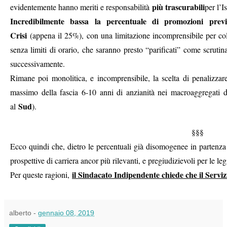
più trascurabili
evidentemente hanno meriti e responsabilità
per l’Is
Incredibilmente bassa la percentuale di promozioni previ
Crisi
(appena il 25%), con una limitazione incomprensibile per col
senza limiti di orario, che saranno presto “parificati” come scrutina
successivamente.
Rimane poi monolitica, e incomprensibile, la scelta di penalizza
massimo della fascia 6-10 anni di anzianità nei macroaggregati 
Sud
al
).
§§§
Ecco quindi che, dietro le percentuali già disomogenee in partenza t
prospettive di carriera ancor più rilevanti, e pregiudizievoli per le leg
il Sindacato Indipendente chiede che il Serviz
Per queste ragioni,
alberto
-
gennaio 08, 2019