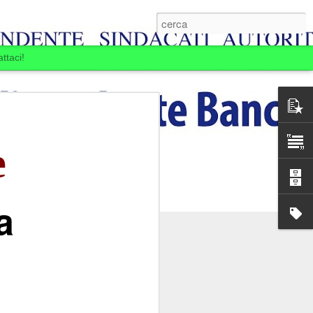
ttaci!
e
a
E BOIARDI. LA
MINE.
ansia per la Banca
passare: la Banca si