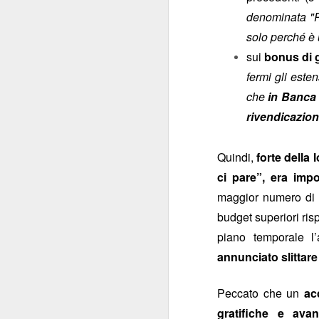
denominata "Pr
solo perché è 
Welfar
sui
bonus di g
fermi gli este
che
in Banca 
rivendicazion
Il grovigl
Quindi,
forte della
Non tutte le ciambel
ci pare”, era impo
Banca poteva spera
Booking.com sba
maggior numero di b
praticame
versione
budget superiori ris
accorgersene fosse
piano temporale l’
favori
, e con il SIB
annunciato slittare
calura estiva, ci beve
inviata, e inve
Peccato che un
ac
pe
contestualmente
gratifiche e avan
trattamento non favo