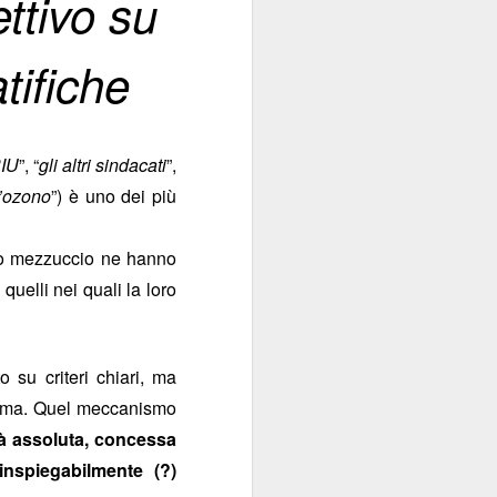
ettivo su
sola, perché la Banca
e di talento, che non
tifiche
 mani dei partiti...
i luglio
)
IU
”, “
gli altri sindacati
”,
l’ozono
”) è uno dei più
e indipendente dalla
sto mezzuccio ne hanno
quelli nei quali la loro
 e istituzionali erano
arica di alto livello
ra.
su criteri chiari, ma
istema. Quel meccanismo
però esiste, specie da
tà assoluta, concessa
la politica è
l quale
inspiegabilmente (?)
nel
emmo arguire che,
i “tecnici/salvatori