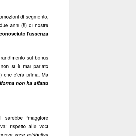
contraenti.
 promozioni di segmento,
a per anime belle. Il
due anni (!!) di nostre
utare in extremis come
riconosciuto l’assenza
si fa con gusto a certi
oro.
ngrandimento sui bonus
i non si è mai parlato
) che c’era prima. Ma
riforma non ha affatto
i sarebbe “maggiore
a” rispetto alle voci
uova voce retributiva