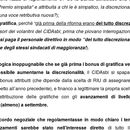
emio simpatia" e attribuita a chi le è simpatico, la discrezio
Le c
iambelle senza
una voce retributiva nuova?
);
e
ratifica
, perché “
già prima della riforma erano
del tutto discre
nsori dei volantini del CIDAsbi, prima che piovano interrogazioni
Buching
si paga il personale direttivo in modo “del tutto discrezio
e degli stessi sindacati di maggioranza!
).
io di interessi sull'assicurazione
 logica inoppugnabile che se già prima i bonus di gratifica
le riescono col buco (al massimo, col buching).
La
ssibile aumentarne la discrezionalità
, il CIDAsbi si spapa
re che nessuno si accorgesse che la versione di
ndierata sul portale welfare fosse una
onus attribuiti (che dipende dalla scelta di RIU di assegnare
nte
fake
, e le è andata male. Poteva sperare che ad
petto all’anno precedente), e financo a legittimare la propria sce
sindacati che scambiano silenzi con
 uno di quei
attribuzione delle gratifiche con gli
avanzamenti di livel
C le va malissimo. Poteva sperare che, preda della
 (almeno) a settembre.
ssimo le storielle della mail ferragostana che ci è stata
ce non solo non ce le siamo bevute, ma
cordo negoziale che regolamentasse in modo chiaro i temp
rsino
Bechis
(!) ha per una volta evidenziato il
zamenti sarebbe stato nell’interesse diretto
di tutto il
revole riservato al personale
della Banca (“
clausole