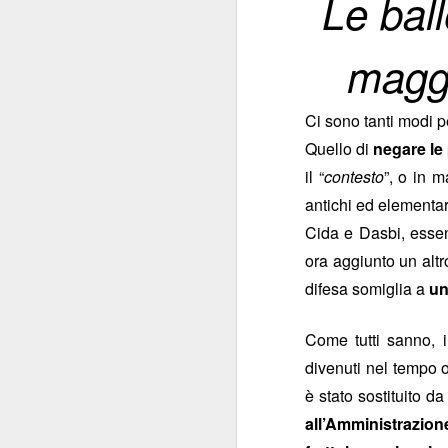
Le ball
convocazione (manco
Regina Elisabetta
maggi
niente di s
combina
Tra le pochissime
non
propensione a
Ci sono tanti modi p
l’Istituzione e per
Quello di
negare le
scioglimento
delle Ca
il “
contesto
”, o in m
antichi ed elementar
Ipotesi, invero, inq
Cida e Dasbi, esse
Innanzi tutto perch
politica
.
ora aggiunto un altr
transum
Decenni di
difesa somiglia a
un
state viste come un
nello Stato. Perché n
Come tutti sanno, 
divenuti nel tempo o
Non si è mai riflettu
è stato sostituito d
alcuni anni. I Ver
all’Amministrazio
protagonista domi
momento in cui la p