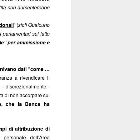
nalità non aumenterebbe
zionali
” (
sic!! Qualcuno
 parlamentari sul fatto
nale” per ammissione e
 venivano dati “come …
ranza a rivendicare il
 - discrezionalmente -
lta di non accorpare sul
lo, che la Banca ha
i di attribuzione di
 personale dell’Area