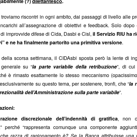
gabilmente (?)
dilettantesco
.
vincoli reciproci
e politiche a tutti gli effetti, con sottintesi
fra le parti 
i troviamo riscontri in ogni ambito, dai passaggi di livello alle
quindi biunivoca
, a 360 gradi. E l’indipendenza diventa una parvenz
 incarichi all’assegnazione di obiettivi e feedback. Solo dopo 
ttimane nasconderebbe quindi un'attenzione totale a tutt'altro, tipo val
di improvvide difese di Cida, Dasbi e Cisl,
il Servizio RIU ha 
il vero lavoro
 non essere tagliati fuori da nomine future: insomma,
che 
ivi” e ne ha finalmente partorito una primitiva versione
.
e del personale gli interessa poco, se il 25 settembre è a rischio la l
, buon voto a tutti.
ella scorsa settimana, il CIDAsbi sposta però la lente di i
Postato
26th September 2022
da Unknown
n generale su “
la parte variabile della retribuzione
”, di cu
hé è rimasto esattamente lo stesso meccanismo (opacissimo
 esclusivamente su questo tema, per sostenere, tronfi, che “
la 
rezionalità dell’Amministrazione sulla parte variabile
”.
vazioni:
WELFARE - LE CIAMBELLE SENZA BUCHING
razione discrezionale dell’indennità di gratifica
, non c
tà” perché “rappresenta comunque una componente aggiuntiv
 che razza di ragionamento è? Se la Banca attribuisse una n