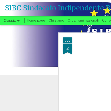
SIBC Sindacato Indipendente B
Classic
Home page
Chi siamo
Organismi nazionali
Conv
SEP
JUL
26
2
Si vota
Quando, a fine gi
congedata dal tavo
partenza negoziale 
di urgente interesse p
carrie
riforma delle
Il fatto che solo ora