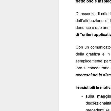
frettoloso e inspie
della patria”
: carich
Di assenza di criter
La commistione è 
dall’attribuzione di
silenzio di queste se
denunce e due anni 
posizionarsi
"
", per
di “criteri applicat
Delle carrier
livelli.
Comunque la pensiate
Con un comunicato d
della gratifica e i
semplicemente perc
loro si concentrano
accresciuto la disc
Irresistibili le moti
SEP
sulla
maggio
17
discrezionali
precedenti (
e