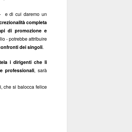
re - e di cui daremo un
crezionalità completa
mpi di promozione e
io - potrebbe attribuire
onfronti dei singoli
.
la i dirigenti che li
zione
. Uno specchio
e professionali
, sarà
 che si balocca felice
tudiatamente melliflue
offerta
”: peccato che
ualificano”, semmai
tecnica
tra l’offerta di
l’aggettivo
apito che