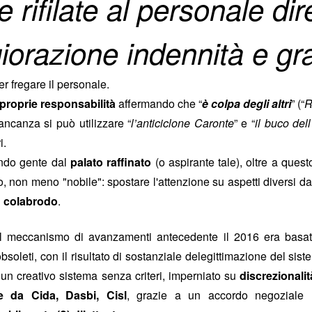
e rifilate al personale dir
 fosse il cerimoniale per le esequie della
mette in sicurezza da 
...), significa che a settembre non si
d’Italia è 6.800 person
orazione indennità e gra
erio
.
mettono il cervello nelle
comunicato d
(qui tutto il
escludendo
 spiegazioni possibili,
la
 dire la verità
disinteresse
e il
per
er fregare il personale.
 il personale, compare l’improvviso
 proprie responsabilità
affermando che “
è colpa degli altri
” (“
R
mere di fine luglio, da cui la trepida attesa dell’esito delle elezioni.
ancanza si può utilizzare “
l’anticiclone Caronte
” e “
il buco del
i.
uietante.
un'Istituzion
ndo gente dal
é ci hanno sempre raccontato che la Banca d’Italia è
palato raffinato
(o aspirante tale), oltre a que
o, non meno "nobile": spostare l'attenzione su aspetti diversi da 
anze
cariche
continue tra i Vertici dell’Istituto e le maggiori
di governo
 colabrodo
.
una sola direzione
 processo a
: dalla Banca si esce per assumere una c
oi siamo bravi, siamo super partes, siamo tecnici, siamo migliori, eccete
il meccanismo di avanzamenti antecedente il 2016 era basato 
bsoleti, con il risultato di sostanziale delegittimazione del s
in senso contrario
to a sufficienza sull’esistenza di una dinamica
. Che 
a un creativo sistema senza criteri, imperniato su
discrezionali
tici dell’Istituto sono nominati con un meccanismo complesso ne
ne da Cida, Dasbi, Cisl
nante
, grazie a un accordo negoziale
. Se si connette questo aspetto a quello sopra descritto, potr
olitica nomina i Vertici della Banca, sta nominando anche i possibil