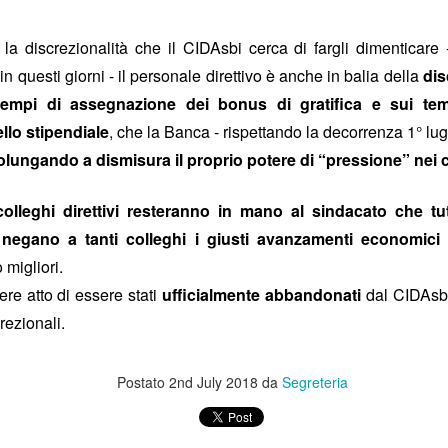
ddirittura superiori a quelli medi praticati sul
anche in luce un fatto importante.
ta la discrezionalità che il CIDAsbi cerca di fargli dimentica
 questi giorni - il personale direttivo è anche in balia della
dis
e, nella sua lettera di risposta, che “
il portale Booking
tempi di assegnazione dei bonus di gratifica e sui te
sito Eudaimon “
su sollecitazione delle Organizzazioni
ello stipendiale
, che la Banca - rispettando la decorrenza 1° lugl
verità
dice una verità e una bugia, La
è che l’iniziativa
olungando a dismisura il proprio potere di “pressione” nei c
bugia
SIBC e (poche) Organizzazioni sindacali. La
è
il vero Booking
un
erito sul nostro portale
, ma
lleghi direttivi resteranno in mano al sindacato che tute
prezzi
soluzioni
recesso
assicura
, varietà di
, condizioni di
, obbligo di
 negano a tanti colleghi i giusti avanzamenti economici 
società chiamata Tantosvago.
o migliori.
re atto di essere stati
ufficialmente abbandonati
dal CIDAsbi,
 po’ pure noi, il testo della Banca è esilarante
per le espressioni s
rezionali.
verità; ad esempio, “
il portale ha alcune peculiarità che qualificano l’
non “q
zi più alti, cancellazioni più onerose, obbligo di assicurazione
rta.
Postato
2nd July 2018
da
Segreteria
ta frase: “
la società Tantosvago cura
esclusivamente l’integrazione 
g
”. Siamo un Paese parecchio malmesso, se ancora non abbiamo c