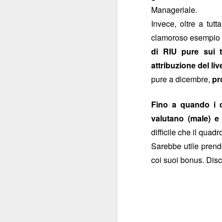
trappola e costi a
Manageriale.
mettendo 
mercato
”),
Invece, oltre a tut
clamoroso esempio in
Costretta a riconoscer
di RIU pure sui 
è stato inserito
” sul 
attribuzione del liv
Sindacali
”, la Banca 
pure a dicembre,
pr
è stata voluta dal 
NON
che
è stato ins
suo specchio poco
Fino a quando i co
fedele
, in termini di
valutano (male) e
intermediato da una 
difficile che il quadr
Sarebbe utile prende
A volersi svagare un
coi suoi bonus. Disc
con cui addolcisce la 
peculiarità come prez
“squalificano” l’offe
Attenzione poi a ques
Eudaimon e Bookin