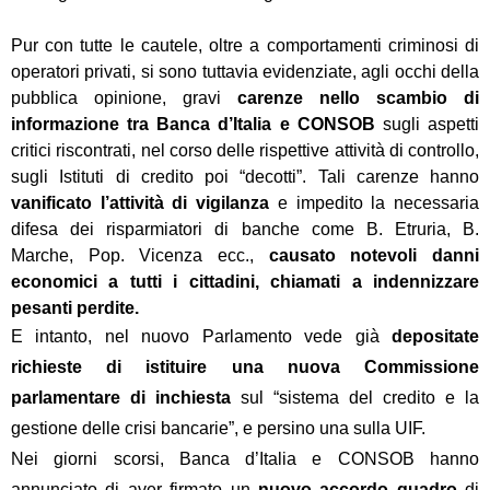
Pur con tutte le cautele, oltre a comportamenti criminosi di
operatori privati, si sono tuttavia evidenziate, agli occhi della
pubblica opinione, gravi
carenze nello scambio di
informazione tra Banca d’Italia e CONSOB
sugli aspetti
critici riscontrati, nel corso delle rispettive attività di controllo,
sugli Istituti di credito poi “decotti”. Tali carenze hanno
vanificato l’attività di vigilanza
e impedito la necessaria
difesa dei risparmiatori di banche come B. Etruria, B.
Marche, Pop. Vicenza ecc.,
causato notevoli danni
economici a tutti i cittadini, chiamati a indennizzare
pesanti perdite.
E intanto, nel nuovo Parlamento vede già
depositate
richieste di istituire una nuova Commissione
parlamentare di inchiesta
sul “sistema del credito e la
gestione delle crisi bancarie”, e persino una sulla UIF.
Nei giorni scorsi, Banca d’Italia e CONSOB hanno
annunciato di aver firmato un
nuovo accordo quadro
di