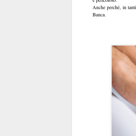
Anche perché, in tant
Banca.
Welfar
Il grovigl
Non tutte le ciambel
Banca poteva spera
Booking.com sba
praticame
versione
accorgersene fosse
favori
, e con il SIB
calura estiva, ci beve
inviata, e inve
pe
contestualmente
trattamento non favo