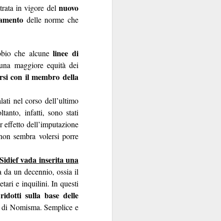
nuovo
trata in vigore del
sola, perché la Banca
uamento
delle norme che
e di talento, che non
 mani dei partiti...
i luglio
)
linee di
bbio che alcune
 una maggiore equità dei
rsi con il membro della
lati nel corso dell’ultimo
tanto, infatti, sono stati
e indipendente dalla
r effetto dell’imputazione
e non sembra volersi porre
 e istituzionali erano
arica di alto livello
Sidief vada inserita una
ra.
a da un decennio, ossia il
tari e inquilini. In questi
però esiste, specie da
ridotti sulla base delle
la politica è
l quale
to di Nomisma. Semplice e
nel
emmo arguire che,
i “tecnici/salvatori