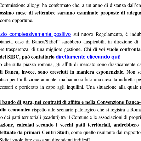
 fosse il cerimoniale per le esequie della
 Commissione alloggi ha confermato che, a un anno di distanza dall’en
mette in sicurezza da 
ossimo mese di settembre saranno esaminate proposte di adeg
...), significa che a settembre non si
d’Italia è 6.800 person
erio
.
mettono il cervello nelle
a come opportune.
comunicato d
(qui tutto il
escludendo
 spiegazioni possibili,
la
izio complessivamente positivo
sul nuovo Regolamento, è indu
 dire la verità
disinteresse
e il
per
ianeta case di Banca/Sidief” sarebbero auspicabili, in direzione di
 il personale, compare l’improvviso
Chi di voi vuole confronta
re trasparenza, di una migliore gestione.
mere di fine luglio, da cui la trepida attesa dell’esito delle elezioni.
del SIBC, può contattarlo
direttamente cliccando qui!
no che sulla piazza romana, gli affitti di mercato sono drasticamente ca
uietante.
i di Banca, invece, sono cresciuti in maniera esponenziale
. Non sol
un'Istituzion
é ci hanno sempre raccontato che la Banca d’Italia è
atica per l’inflazione annuale, ma hanno subito una crescita indiretta pe
ccessori e portierato in capo agli inquilini. Una situazione alla qual
anze
cariche
continue tra i Vertici dell’Istituto e le maggiori
di governo
una sola direzione
 processo a
: dalla Banca si esce per assumere una c
 bando di gara, nei contratti di affitto e nella Convenzione Banca-
oi siamo bravi, siamo super partes, siamo tecnici, siamo migliori, eccete
rdia economica
rispetto allo scenario patologico che si registra a Rom
ei patti territoriali (scaduti) tra il Comune e le associazioni di proprie
in senso contrario
to a sufficienza sull’esistenza di una dinamica
. Che 
azione, calcolati secondo i vecchi patti territoriali, andrebbero 
tici dell’Istituto sono nominati con un meccanismo complesso ne
ffettuate da primari Centri Studi
, come quello risultante dal rappor
nante
. Se si connette questo aspetto a quello sopra descritto, potr
idief vuole fare cassa sui dipendenti indifesi?
olitica nomina i Vertici della Banca, sta nominando anche i possibil