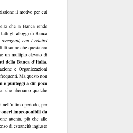
contraenti.
issione il motivo per cui
a per anime belle. Il
uello che la Banca rende
utare in extremis come
 tutti gli alloggi di Banca
si fa con gusto a certi
 assegnati, con i relativi
oro.
Tutti sanno che questa era
ano un multiplo elevato di
nti della Banca d’Italia
.
azione e Organizzazioni
o frequenti. Ma questo non
ni e punteggi a dir poco
 mai che liberiamo qualche
 nell’ultimo periodo, per
oneri improponibili da
r
one attenta, più che alle
senso di estraneità ingiusto