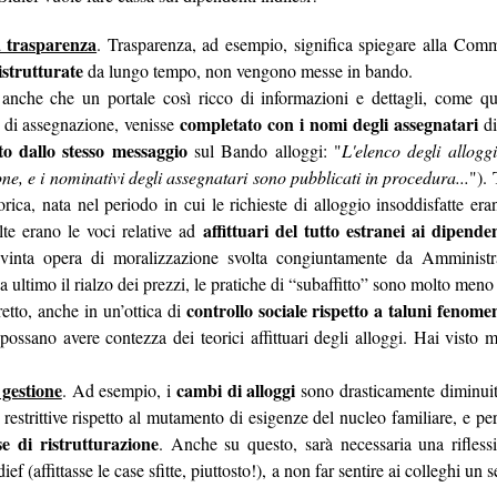
vincoli reciproci
e politiche a tutti gli effetti, con sottintesi
fra le parti 
a trasparenza
. Trasparenza, ad esempio, significa spiegare alla Comm
istrutturate
da lungo tempo, non vengono messe in bando.
quindi biunivoca
, a 360 gradi. E l’indipendenza diventa una parvenz
anche che un portale così ricco di informazioni e dettagli, come q
ttimane nasconderebbe quindi un'attenzione totale a tutt'altro, tipo val
completato con i nomi degli assegnatari
e di assegnazione, venisse
di
il vero lavoro
 non essere tagliati fuori da nomine future: insomma,
che 
to dallo stesso messaggio
sul Bando alloggi: "
L'elenco degli alloggi
e del personale gli interessa poco, se il 25 settembre è a rischio la l
ne, e i nominativi degli assegnatari sono pubblicati in procedura...
"). 
, buon voto a tutti.
orica, nata nel periodo in cui le richieste di alloggio insoddisfatte er
affittuari del tutto estranei ai dipende
lte erano le voci relative ad
Postato
26th September 2022
da Unknown
nvinta opera di moralizzazione svolta congiuntamente da Amministr
a ultimo il rialzo dei prezzi, le pratiche di “subaffitto” sono molto men
controllo sociale rispetto a taluni fenome
etto, anche in un’ottica di
i possano avere contezza dei teorici affittuari degli alloggi. Hai visto
 gestione
cambi di alloggi
. Ad esempio, i
sono drasticamente diminuiti
WELFARE - LE CIAMBELLE SENZA BUCHING
estrittive rispetto al mutamento di esigenze del nucleo familiare, e pe
se di ristrutturazione
. Anche su questo, sarà necessaria una riflessi
ief (affittasse le case sfitte, piuttosto!), a non far sentire ai colleghi un 