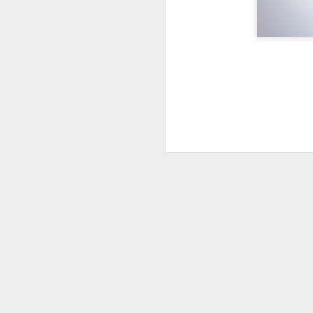
trappola e costi a
mettendo 
mercato
”),
Costretta a riconoscer
è stato inserito
” sul 
Sindacali
”, la Banca 
è stata voluta dal 
NON
che
è stato ins
suo specchio poco
fedele
, in termini di
intermediato da una 
A volersi svagare un
con cui addolcisce la 
peculiarità come prez
“squalificano” l’offe
Attenzione poi a ques
Eudaimon e Bookin