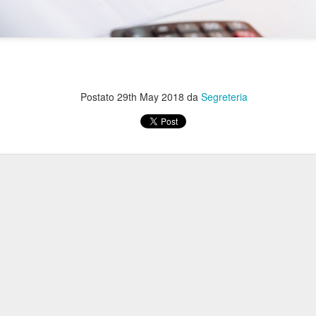
ddirittura superiori a quelli medi praticati sul
anche in luce un fatto importante.
e, nella sua lettera di risposta, che “
il portale Booking
sito Eudaimon “
su sollecitazione delle Organizzazioni
verità
dice una verità e una bugia, La
è che l’iniziativa
Postato
29th May 2018
da
Segreteria
bugia
SIBC e (poche) Organizzazioni sindacali. La
è
il vero Booking
un
erito sul nostro portale
, ma
prezzi
soluzioni
recesso
assicura
, varietà di
, condizioni di
, obbligo di
società chiamata Tantosvago.
 po’ pure noi, il testo della Banca è esilarante
per le espressioni s
verità; ad esempio, “
il portale ha alcune peculiarità che qualificano l’
non “q
zi più alti, cancellazioni più onerose, obbligo di assicurazione
rta.
ta frase: “
la società Tantosvago cura
esclusivamente l’integrazione 
g
”. Siamo un Paese parecchio malmesso, se ancora non abbiamo c