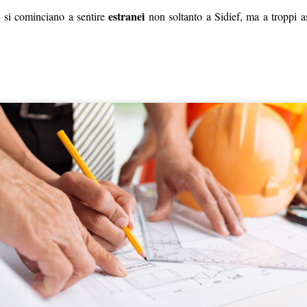
estranei
i si cominciano a sentire
non soltanto a Sidief, ma a troppi as
Le c
iambelle senza
e
Buching
io di interessi sull'assicurazione
le riescono col buco (al massimo, col buching).
La
re che nessuno si accorgesse che la versione di
ndierata sul portale welfare fosse una
nte
fake
, e le è andata male. Poteva sperare che ad
sindacati che scambiano silenzi con
 uno di quei
C le va malissimo. Poteva sperare che, preda della
ssimo le storielle della mail ferragostana che ci è stata
ce non solo non ce le siamo bevute, ma
rsino
Bechis
(!) ha per una volta evidenziato il
revole riservato al personale
della Banca (“
clausole