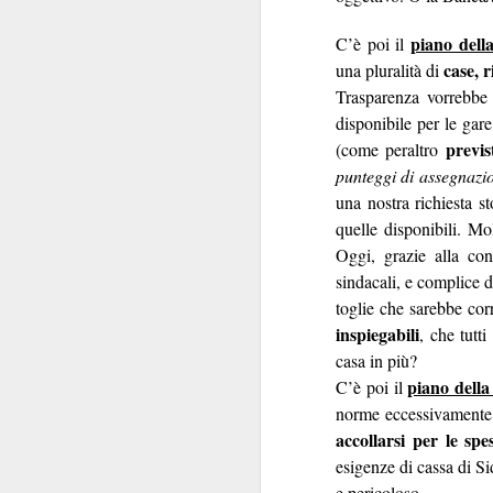
della patria”
: carich
piano dell
C’è poi il
case, r
una pluralità di
La commistione è 
Trasparenza vorrebbe 
silenzio di queste se
disponibile per le gar
posizionarsi
"
", per
previs
(come peraltro
Delle carrier
livelli.
punteggi di assegnazio
Comunque la pensiate
una nostra richiesta st
quelle disponibili. Mo
Oggi, grazie alla co
sindacali, e complice d
toglie che sarebbe corr
inspiegabili
, che tutt
casa in più?
piano della
C’è poi il
SEP
norme eccessivamente r
17
accollarsi per le spe
esigenze di cassa di Sid
e pericoloso.