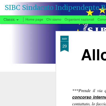
SIBC Sindacato Indipendente B
Classic
Home page
Chi siamo
Organismi nazionali
Conv
SEP
MAY
26
29
All
Si vota
Quando, a fine gi
congedata dal tavo
partenza negoziale 
***Prende il via q
di urgente interesse p
concorso intern
carrie
riforma delle
contattato, lo facc
Il fatto che solo ora