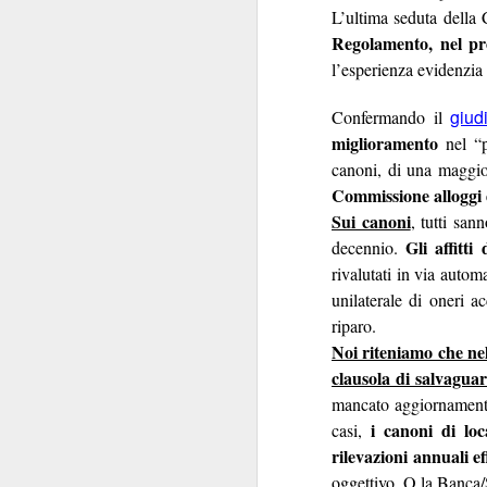
convocazione (manco
L’ultima seduta della
Regolamento, nel pr
Regina Elisabetta
niente di s
combina
l’esperienza evidenzi
Tra le pochissime
giud
Confermando il
non
propensione a
miglioramento
nel “p
l’Istituzione e per
canoni, di una maggio
scioglimento
delle Ca
Commissione alloggi 
Sui canoni
, tutti san
Ipotesi, invero, inq
Gli affitt
decennio.
Innanzi tutto perch
rivalutati in via autom
politica
.
unilaterale di oneri a
transum
Decenni di
riparo.
state viste come un
Noi riteniamo che nel
nello Stato. Perché n
clausola di salvagua
mancato aggiornamento d
Non si è mai riflettu
i canoni di loc
casi,
alcuni anni. I Ver
rilevazioni annuali e
protagonista domi
oggettivo. O la Banca/S
momento in cui la p