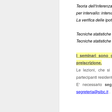
Teoria dell'inferenza
della patria”
: carich
per intervallo: interv
La commistione è 
La verifica delle ipo
silenzio di queste se
posizionarsi
"
", per
Tecniche statistiche 
Delle carrier
livelli.
Tecniche statistiche 
Comunque la pensiate
I seminari sono gr
preiscrizione.
Le lezioni, che s
partecipanti resident
E' necessario
seg
SEP
segreteria@sibc.it
.
17