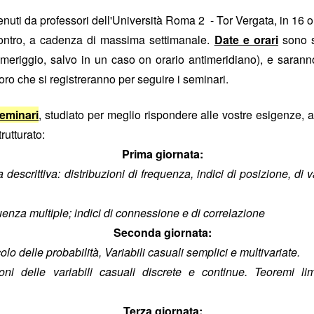
 fosse il cerimoniale per le esequie della
mette in sicurezza da 
nuti da professori dell'Università Roma 2 - Tor Vergata, in 16 ore
...), significa che a settembre non si
d’Italia è 6.800 person
contro, a cadenza di massima settimanale.
Date e orari
sono st
erio
.
mettono il cervello nelle
comunicato d
omeriggio, salvo in un caso on orario antimeridiano), e sara
(qui tutto il
escludendo
 spiegazioni possibili,
la
 dire la verità
disinteresse
oloro che si registreranno per seguire i seminari.
e il
per
 il personale, compare l’improvviso
mere di fine luglio, da cui la trepida attesa dell’esito delle elezioni.
eminari
, studiato per meglio rispondere alle vostre esigenze
, 
rutturato:
uietante.
Prima giornata:
un'Istituzion
é ci hanno sempre raccontato che la Banca d’Italia è
a descrittiva: distribuzioni di frequenza, indici di posizione, di v
anze
cariche
continue tra i Vertici dell’Istituto e le maggiori
di governo
quenza multiple; indici di connessione e di correlazione
una sola direzione
 processo a
: dalla Banca si esce per assumere una c
oi siamo bravi, siamo super partes, siamo tecnici, siamo migliori, eccete
Seconda giornata:
o delle probabilità, Variabili casuali semplici e multivariate.
in senso contrario
to a sufficienza sull’esistenza di una dinamica
. Che 
zioni delle variabili casuali discrete e continue. Teoremi li
tici dell’Istituto sono nominati con un meccanismo complesso ne
nante
. Se si connette questo aspetto a quello sopra descritto, potr
Terza giornata:
olitica nomina i Vertici della Banca, sta nominando anche i possibil