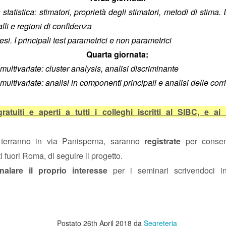
 statistica: stimatori, proprietà degli stimatori, metodi di stima.
vincoli reciproci
e politiche a tutti gli effetti, con sottintesi
fra le parti 
alli e regioni di confidenza
quindi biunivoca
, a 360 gradi. E l’indipendenza diventa una parvenz
tesi. I principali test parametrici e non parametrici
ttimane nasconderebbe quindi un'attenzione totale a tutt'altro, tipo val
Quarta giornata:
il vero lavoro
 non essere tagliati fuori da nomine future: insomma,
che 
multivariate: cluster analysis, analisi discriminante
e del personale gli interessa poco, se il 25 settembre è a rischio la l
multivariate: analisi in componenti principali e analisi delle co
, buon voto a tutti.
Postato
26th September 2022
da Unknown
atuiti e aperti a tutti i colleghi iscritti al SIBC, e ai l
i terranno in via Panisperna, saranno
registrate
per consent
i fuori Roma, di seguire il progetto.
nalare il proprio interesse
per i seminari scrivendoci in
WELFARE - LE CIAMBELLE SENZA BUCHING
Postato
26th April 2018
da
Segreteria