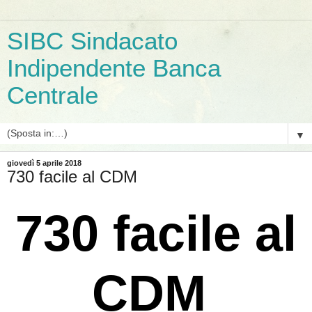
SIBC Sindacato
Indipendente Banca
Centrale
▼
giovedì 5 aprile 2018
730 facile al CDM
730 facile al
CDM