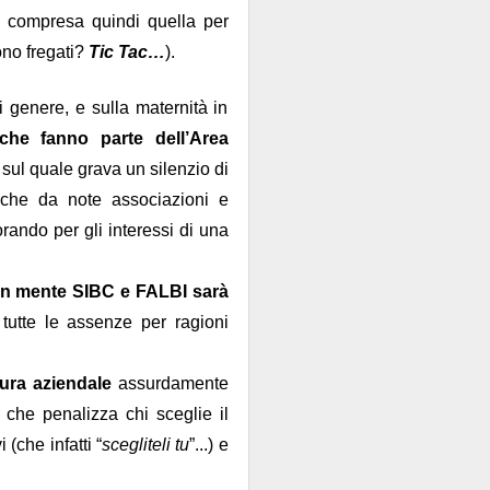
e, compresa quindi quella per
ono fregati?
Tic Tac…
).
 genere, e sulla maternità in
e fanno parte dell’Area
sul quale grava un silenzio di
nche da note associazioni e
rando per gli interessi di una
o in mente SIBC e FALBI sarà
tutte le assenze per ragioni
tura aziendale
assurdamente
 che penalizza chi sceglie il
 (che infatti “
scegliteli tu
”...) e