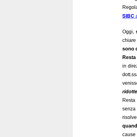
della patria”
: carich
Regola
SIBC
a
La commistione è 
silenzio di queste se
Oggi,
posizionarsi
"
", per
chiare
Delle carrier
livelli.
sono d
Comunque la pensiate
Resta 
in dir
dott.s
veniss
ridott
Resta 
senza 
SEP
risolve
17
quando
cause 