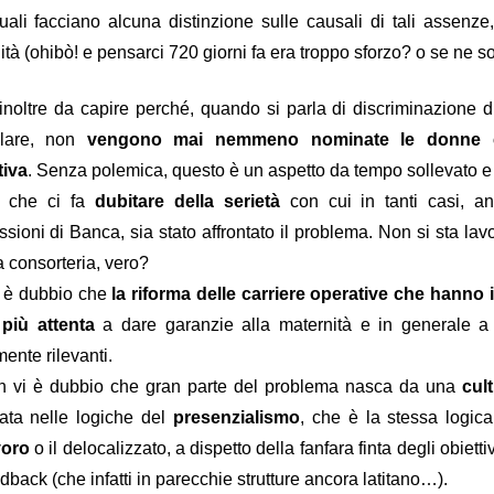
duali facciano alcuna distinzione sulle causali di tali assenz
ità (ohibò! e pensarci 720 giorni fa era troppo sforzo? o se ne s
Le c
iambelle senza
e
inoltre da capire perché, quando si parla di discriminazione di
Buching
olare, non
vengono mai nemmeno nominate le donne ch
tiva
. Senza polemica, questo è un aspetto da tempo sollevato e 
io di interessi sull'assicurazione
, che ci fa
dubitare della serietà
con cui in tanti casi, a
sioni di Banca, sia stato affrontato il problema. Non si sta lavo
le riescono col buco (al massimo, col buching).
La
ta consorteria, vero?
re che nessuno si accorgesse che la versione di
 è dubbio che
la riforma delle carriere operative che hann
ndierata sul portale welfare fosse una
nte
più attenta
fake
, e le è andata male. Poteva sperare che ad
a dare garanzie alla maternità e in generale a 
sindacati che scambiano silenzi con
 uno di quei
ente rilevanti.
C le va malissimo. Poteva sperare che, preda della
 vi è dubbio che gran parte del problema nasca da una
cul
ssimo le storielle della mail ferragostana che ci è stata
iata nelle logiche del
presenzialismo
, che è la stessa logica
ce non solo non ce le siamo bevute, ma
voro
o il delocalizzato, a dispetto della fanfara finta degli obiettivi
rsino
Bechis
(!) ha per una volta evidenziato il
dback (che infatti in parecchie strutture ancora latitano…).
revole riservato al personale
della Banca (“
clausole