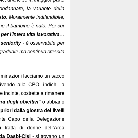
sola, perché la Banca
ondannare, la variante della
e di talento, che non
ato
. Moralmente indifendibile,
 mani dei partiti...
i luglio
he il bambino è nato. Per cui
)
r l’intera vita lavorativa
…
a
seniority
- è osservabile per
a graduale ma continua crescita
e indipendente dalla
iminazioni facciamo un sacco
rivendo alla CPO, indichi la
 e istituzionali erano
arica di alto livello
e incinte, costrette a rimanere
ra.
era degli obiettivi”
o abbiano
riori dalla giostra dei livelli
però esiste, specie da
ente Capo della Delegazione
la politica è
l quale
Si tratta di donne dell’Area
nel
emmo arguire che,
da Dasbi-Cisl
- si trovano un
i “tecnici/salvatori