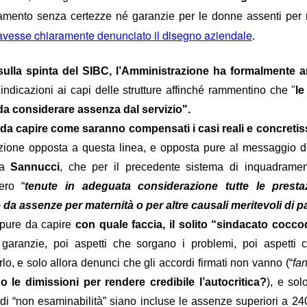
vincoli reciproci
e politiche a tutti gli effetti, con sottintesi
fra le parti 
mento senza certezze né garanzie per le donne assenti per 
vesse chiaramente denunciato il disegno aziendale
.
quindi biunivoca
, a 360 gradi. E l’indipendenza diventa una parvenz
ttimane nasconderebbe quindi un'attenzione totale a tutt'altro, tipo val
sulla spinta del SIBC, l’Amministrazione ha formalmente 
il vero lavoro
 non essere tagliati fuori da nomine future: insomma,
che 
 indicazioni ai capi delle strutture affinché rammentino che "
le
e del personale gli interessa poco, se il 25 settembre è a rischio la l
a considerare assenza dal servizio".
, buon voto a tutti.
da capire come saranno compensati i casi reali e concretissi
Postato
26th September 2022
da Unknown
ezione opposta a questa linea, e opposta pure al messaggio de
sa
Sannucci
, che per il precedente sistema di inquadramen
ero “
tenute in adeguata considerazione tutte le presta
e da assenze per maternità o per altre causali meritevoli di pa
pure da capire
con quale faccia, il solito “sindacato coccod
garanzie, poi aspetti che sorgano i problemi, poi aspetti 
WELFARE - LE CIAMBELLE SENZA BUCHING
rlo, e solo allora denunci che gli accordi firmati non vanno (“
fan
 le dimissioni per rendere credibile l’autocritica?
), e sol
di “non esaminabilità” siano incluse le assenze superiori a 24