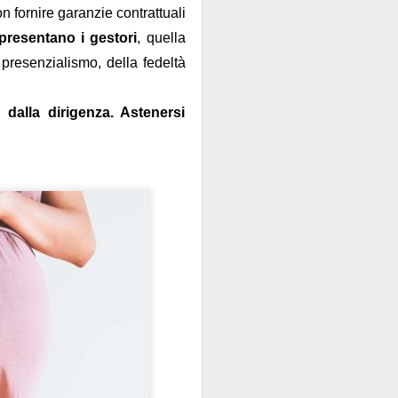
n fornire garanzie contrattuali
ppresentano i gestori
, quella
presenzialismo, della fedeltà
 dalla dirigenza. Astenersi
zione
. Uno specchio
tudiatamente melliflue
offerta
”: peccato che
ualificano”, semmai
tecnica
tra l’offerta di
l’aggettivo
apito che