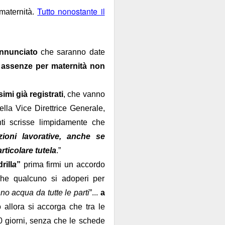
Tutto nonostante il
contraenti.
maternità.
a per anime belle. Il
utare in extremis come
annunciato
che saranno date
si fa con gusto a certi
 assenze per maternità non
oro.
mi già registrati
, che vanno
lla Vice Direttrice Generale,
ti scrisse limpidamente che
zioni lavorative, anche se
rticolare tutela
.”
rill
a
”
prima firmi un accordo
che qualcuno si adoperi per
no acqua da tutte le parti
”...
a
o allora si accorga che tra le
0 giorni, senza che le schede