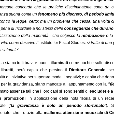
 fosse il cerimoniale per le esequie della
mette in sicurezza da 
persone concorda che le pratiche discriminatorie sono da c
...), significa che a settembre non si
d’Italia è 6.800 person
danza suona come un
fenomeno più discreto, di periodo limit
erio
.
mettono il cervello nelle
comunicato d
 contro la legge, certo; ma un problema che cessa, una volta c
(qui tutto il
escludendo
 spiegazioni possibili,
la
 dire la verità
disinteresse
e il
per
 pena di ricordare a noi stessi delle
conseguenze che durano pe
 il personale, compare l’improvviso
alizzazione della maternità - che colpisce la
retribuzione
e l
mere di fine luglio, da cui la trepida attesa dell’esito delle elezioni.
a vita: come descrive l’
Institute for Fiscal Studies
, si tratta di un
p salariale
”.
uietante.
un'Istituzion
é ci hanno sempre raccontato che la Banca d’Italia è
ca siamo tutti bravi e buoni,
illuminati
come pochi e sulle discr
libretti
, però capita che persino il
Direttore Generale
, sc
anze
cariche
continue tra i Vertici dell’Istituto e le maggiori
di governo
una sola direzione
 processo a
: dalla Banca si esce per assumere una c
tà di iniziative per superare modelli negativi; e capita che donn
oi siamo bravi, siamo super partes, siamo tecnici, siamo migliori, eccete
 per la gravidanza, siano mancate all’appuntamento con la
“fi
ato assenze tali che i loro capi si sono sentiti di
escluderle a p
in senso contrario
to a sufficienza sull’esistenza di una dinamica
. Che 
le promozioni
, in applicazione della nota teoria di un rec
tici dell’Istituto sono nominati con un meccanismo complesso ne
ale (“
la gravidanza è solo un periodo sfortunato
”). 
nante
. Se si connette questo aspetto a quello sopra descritto, potr
riale, che - grazie alla
malferma attenzione negoziale di Ci
olitica nomina i Vertici della Banca, sta nominando anche i possibil