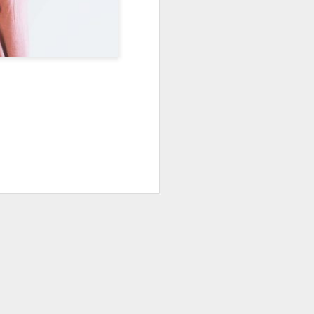
li.
ato delle strutture, la
ncellazione diverse da
iciale.
mente da Tantosvago,
ono agli operatori di
a la loro sistematica
welfare (entro 12 mesi