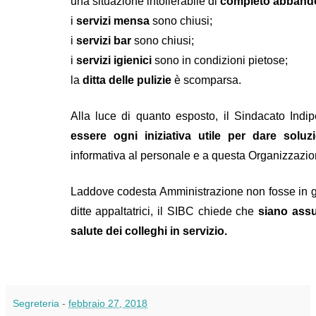
una situazione intollerabile di
completo abbandon
i
servizi mensa
sono chiusi;
i
servizi bar
sono chiusi;
i
servizi igienici
sono in condizioni pietose;
la
ditta delle pulizie
è scomparsa.
Alla luce di quanto esposto, il Sindacato Ind
essere ogni iniziativa utile per dare soluz
informativa al personale e a questa Organizzazio
Laddove codesta Amministrazione non fosse in gr
ditte appaltatrici, il SIBC chiede che
siano assu
salute dei colleghi in servizio.
Segreteria
-
febbraio 27, 2018