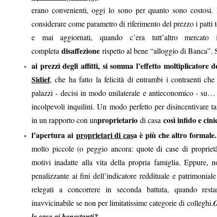
erano convenienti, oggi lo sono per quanto sono costosi.
considerare come parametro di riferimento del prezzo i patti te
e mai aggiornati, quando c’era tutt’altro mercato 
disaffezione
completa
rispetto al bene “alloggio di Banca”. 
ai prezzi degli affitti, si somma l’effetto moltiplicatore d
Sidief
, che ha fatto la felicità di entrambi i contraenti che
palazzi - decisi in modo unilaterale e antieconomico - su… q
incolpevoli inquilini. Un modo perfetto per disincentivare tan
proprietario
così infido e cini
in un rapporto con un
di casa
l’apertura ai
proprietari di cas
a è più che altro formale.
molto piccole (o peggio ancora: quote di case di proprietà
motivi inadatte alla vita della propria famiglia. Eppure, 
penalizzante ai fini dell’indicatore reddituale e patrimonia
relegati a concorrere in seconda battuta, quando resta
inavvicinabile se non per limitatissime categorie di colleghi.
O
le case ai benestanti?