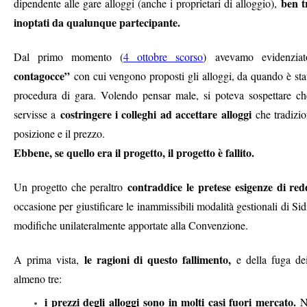
ben t
dipendente alle gare alloggi (anche i proprietari di alloggio),
inoptati da qualunque partecipante.
Dal primo momento (
4 ottobre scorso
) avevamo evidenziat
contagocce”
con cui vengono proposti gli alloggi, da quando è st
procedura di gara. Volendo pensar male, si poteva sospettare che 
costringere i colleghi ad accettare alloggi
servisse a
che tradizi
posizione e il prezzo.
Ebbene, se quello era il progetto, il progetto è fallito.
contraddice le pretese esigenze di redd
Un progetto che peraltro
occasione per giustificare le inammissibili modalità gestionali di Si
modifiche unilateralmente apportate alla Convenzione.
le ragioni di questo fallimento,
A prima vista,
e della fuga de
almeno tre:
i prezzi degli alloggi
sono in molti casi fuori mercato.
N