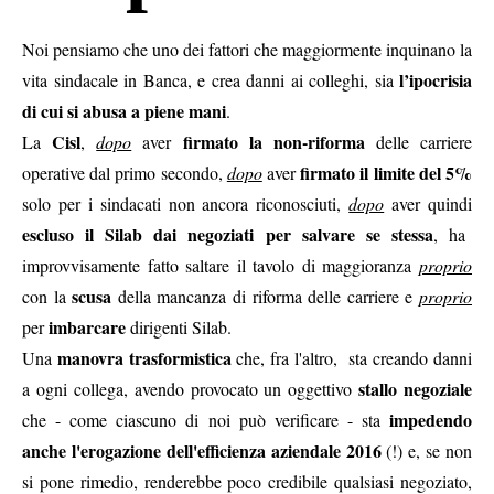
Noi pensiamo che uno dei fattori che maggiormente inquinano la
l’ipocrisia
vita sindacale in Banca, e crea danni ai colleghi, sia
di cui si abusa a piene mani
.
Cisl
firmato la non-riforma
La
,
dopo
aver
delle carriere
firmato il limite del 5%
operative dal primo secondo,
dopo
aver
solo per i sindacati non ancora riconosciuti,
dopo
aver quindi
escluso il Silab dai negoziati per salvare se stessa
, ha
improvvisamente fatto saltare il tavolo di maggioranza
proprio
scusa
con la
della mancanza di riforma delle carriere e
proprio
imbarcare
per
dirigenti Silab.
manovra trasformistica
Una
che, fra l'altro, sta creando danni
stallo negoziale
a ogni collega, avendo provocato un oggettivo
impedendo
che - come ciascuno di noi può verificare - sta
anche l'erogazione dell'efficienza aziendale 2016
(!) e, se non
si pone rimedio, renderebbe poco credibile qualsiasi negoziato,