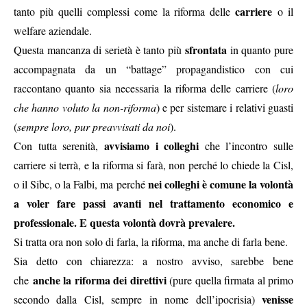
carriere
tanto più quelli complessi come la riforma delle
o il
welfare aziendale.
sfrontata
Questa mancanza di serietà è tanto più
in quanto pure
accompagnata da un “battage” propagandistico con cui
raccontano quanto sia necessaria la riforma delle carriere (
loro
che hanno voluto la non-riforma
) e per sistemare i relativi guasti
(
sempre loro, pur preavvisati da noi
).
avvisiamo i colleghi
Con tutta serenità,
che l’incontro sulle
carriere si terrà, e la riforma si farà, non perché lo chiede la Cisl,
nei colleghi è comune la volontà
o il Sibc, o la Falbi, ma perché
a voler fare passi avanti nel trattamento economico e
professionale. E questa volontà dovrà prevalere.
Si tratta ora non solo di farla, la riforma, ma anche di farla bene.
Sia detto con chiarezza: a nostro avviso, sarebbe bene
anche la riforma dei direttivi
che
(pure quella firmata al primo
venisse
secondo dalla Cisl, sempre in nome dell’ipocrisia)