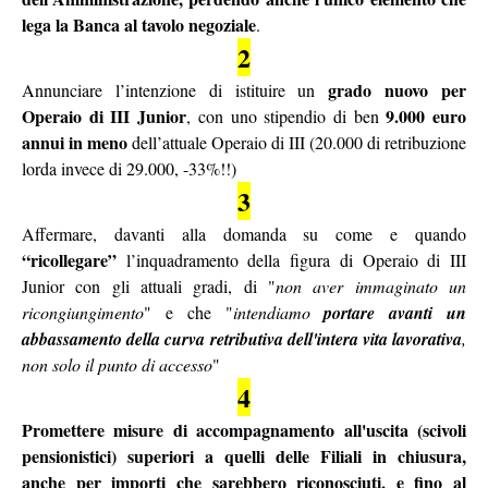
lega la Banca al tavolo negoziale
.
2
grado nuovo per
Annunciare l’intenzione di istituire un
Operaio di III Junior
9.000 euro
, con uno stipendio di ben
annui in meno
dell’attuale Operaio di III (20.000 di retribuzione
lorda invece di 29.000, -33%!!)
3
Affermare, davanti alla domanda su come e quando
“ricollegare”
l’inquadramento della figura di Operaio di III
Junior con gli attuali gradi, di "
non aver immaginato un
ricongiungimento
" e che "
intendiamo
portare avanti un
abbassamento della curva retributiva dell'intera vita lavorativa
,
non solo il punto di accesso
"
4
Promettere misure di accompagnamento all'uscita (scivoli
pensionistici) superiori a quelli delle Filiali in chiusura,
anche per importi che sarebbero riconosciuti, e fino al