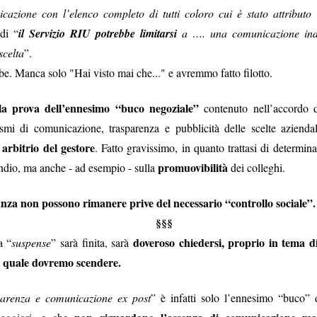
azione con l’elenco completo di tutti coloro cui è stato attributo i
vincoli reciproci
e politiche a tutti gli effetti, con sottintesi
fra le parti 
di “
il Servizio RIU potrebbe limitarsi
a …. una comunicazione indi
quindi biunivoca
, a 360 gradi. E l’indipendenza diventa una parvenz
scelta
”.
ttimane nasconderebbe quindi un'attenzione totale a tutt'altro, tipo val
be. Manca solo "Hai visto mai che..." e avremmo fatto filotto.
il vero lavoro
 non essere tagliati fuori da nomine future: insomma,
che 
e del personale gli interessa poco, se il 25 settembre è a rischio la l
la prova dell’ennesimo “buco negoziale”
contenuto nell’accordo d
, buon voto a tutti.
smi di comunicazione, trasparenza e pubblicità delle scelte aziendal
 arbitrio
del gestore
. Fatto gravissimo, in quanto trattasi di determin
Postato
26th September 2022
da Unknown
promuovibilità
endio, ma anche - ad esempio - sulla
dei colleghi.
vanza non possono rimanere prive del necessario “controllo sociale”.
§§§
doveroso chiedersi, proprio in tema di “
a “
suspense
” sarà finita, sarà
WELFARE - LE CIAMBELLE SENZA BUCHING
l quale dovremo scendere.
parenza e comunicazione ex post
” è infatti solo l’ennesimo “buco”