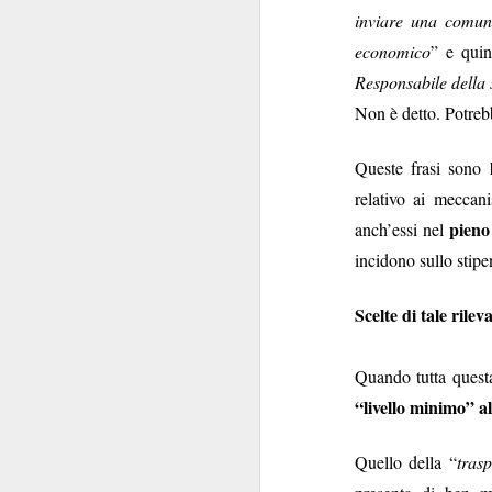
inviare una comunic
della patria”
: carich
economico
” e quin
La commistione è 
Responsabile della 
silenzio di queste se
Non è detto. Potreb
posizionarsi
"
", per
Delle carrier
livelli.
Queste frasi sono
Comunque la pensiate
relativo ai meccani
pieno
anch’essi nel
incidono sullo stip
Scelte di tale rile
Quando tutta quest
SEP
“livello minimo” a
17
Quello della “
tras