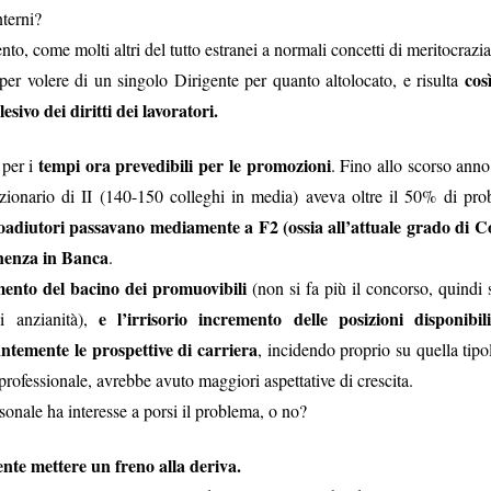
ddirittura superiori a quelli medi praticati sul
nterni?
anche in luce un fatto importante.
, come molti altri del tutto estranei a normali concetti di meritocrazia,
cos
per volere di un singolo Dirigente per quanto altolocato, e risulta
e, nella sua lettera di risposta, che “
il portale Booking
esivo dei diritti dei lavoratori.
sito Eudaimon “
su sollecitazione delle Organizzazioni
verità
dice una verità e una bugia, La
è che l’iniziativa
tempi ora prevedibili per le promozioni
 per i
. Fino allo scorso anno
bugia
SIBC e (poche) Organizzazioni sindacali. La
è
ionario di II (140-150 colleghi in media) aveva oltre il 50% di prob
il vero Booking
un
erito sul nostro portale
, ma
oadiutori passavano mediamente a F2 (ossia all’attuale grado di Co
prezzi
soluzioni
recesso
assicura
, varietà di
, condizioni di
, obbligo di
nenza in Banca
.
società chiamata Tantosvago.
nto del bacino dei promuovibili
(non si fa più il concorso, quindi
e l’irrisorio incremento delle posizioni disponibi
 anzianità),
 po’ pure noi, il testo della Banca è esilarante
per le espressioni s
ntemente le prospettive di carriera
, incidendo proprio su quella tipo
verità; ad esempio, “
il portale ha alcune peculiarità che qualificano l’
 professionale, avrebbe avuto maggiori aspettative di crescita.
non “q
zi più alti, cancellazioni più onerose, obbligo di assicurazione
onale ha interesse a porsi il problema, o no?
rta.
ta frase: “
la società Tantosvago cura
esclusivamente l’integrazione 
ente mettere un freno alla deriva.
g
”. Siamo un Paese parecchio malmesso, se ancora non abbiamo c