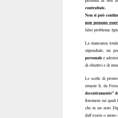
presenta di ben 
contrattate.
Welfar
Non si può continu
non possono esse
falso problema: tipic
La mancanza totale 
Il grovigl
stipendiale, sta 
personale
e adesion
Non tutte le ciambel
di obiettivi e di str
Banca poteva spera
Booking.com sba
praticame
versione
Le scelte di promo
accorgersene fosse
rimaste lì, da Ferr
favori
, e con il SIB
decentramento” del
calura estiva, ci beve
fenomeni sui quali 
inviata, e inve
che in un noto Dip
pe
contestualmente
dall’essere o meno 
trattamento non favo