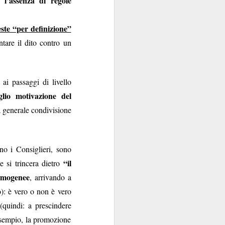
l’assenza di regole
ste “per definizione”
tare il dito contro un
ai passaggi di livello
glio motivazione del
 generale condivisione
no i Consiglieri, sono
“il
e si trincera dietro
somogenee
, arrivando a
): è vero o non è vero
(quindi: a prescindere
 esempio, la promozione