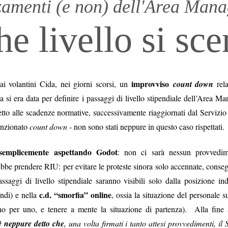
amenti (e non) dell'Area Mana
 fosse il cerimoniale per le esequie della
mette in sicurezza da 
...), significa che a settembre non si
d’Italia è 6.800 person
he livello si sc
erio
.
mettono il cervello nelle
comunicato d
(qui tutto il
escludendo
 spiegazioni possibili,
la
 dire la verità
disinteresse
e il
per
 il personale, compare l’improvviso
mere di fine luglio, da cui la trepida attesa dell’esito delle elezioni.
improvviso
i volantini Cida, nei giorni scorsi, un
count down
rel
 si era data per definire i passaggi di livello stipendiale dell’Area M
uietante.
etto alle scadenze normative, successivamente riaggiornati dal Servizio
un'Istituzion
é ci hanno sempre raccontato che la Banca d’Italia è
nzionato
count down
- non sono stati neppure in questo caso rispettati.
anze
cariche
continue tra i Vertici dell’Istituto e le maggiori
di governo
semplicemente aspettando Godot
: non ci sarà nessun provvedi
una sola direzione
 processo a
: dalla Banca si esce per assumere una c
ebbe prendere RIU: per evitare le proteste sinora solo accennate, conse
oi siamo bravi, siamo super partes, siamo tecnici, siamo migliori, eccete
assaggi di livello stipendiale saranno visibili solo dalla posizione i
in senso contrario
to a sufficienza sull’esistenza di una dinamica
. Che 
c.d. “smorfia” online
ndi) e nella
, ossia la situazione del personale s
tici dell’Istituto sono nominati con un meccanismo complesso ne
uno per uno, e tenere a mente la situazione di partenza). Alla fine
nante
. Se si connette questo aspetto a quello sopra descritto, potr
è neppure detto che
, una volta firmati i tanto attesi provvedimenti, il
olitica nomina i Vertici della Banca, sta nominando anche i possibil