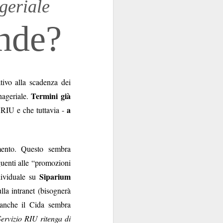
geriale
sola, perché la Banca
e di talento, che non
ende?
 mani dei partiti...
i luglio
)
ativo alla scadenza dei
Termini già
anageriale.
a
 RIU e che tuttavia -
e indipendente dalla
 e istituzionali erano
mento. Questo sembra
arica di alto livello
guenti alle “promozioni
ra.
Siparium
ndividuale su
però esiste, specie da
ulla intranet (bisognerà
la politica è
l quale
 anche il
Cida sembra
nel
emmo arguire che,
 Servizio RIU ritenga di
i “tecnici/salvatori