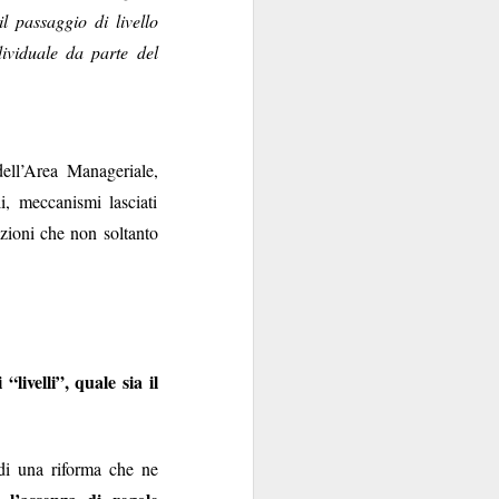
l passaggio di livello
contraenti.
viduale da parte del
a per anime belle. Il
utare in extremis come
si fa con gusto a certi
oro.
ell’Area Manageriale,
i, meccanismi lasciati
azioni che non soltanto
livelli”, quale sia il
 di una riforma che ne