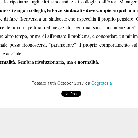
ato per veicolare fregature come cose "neutre", o addirittura desiderabi
, lo ripetiamo, agli altri sindacati e ai colleghi dell’Area Manager
ha un costo, che paghiamo noi
“integrazione tecnica”
: il costo maggior
o - i singoli colleghi, le forze sindacali - deve compiere quel min
, l’assicurazione obbligatoria, l’applicazione di tempi e penalità di ca
e di fare
. Iscriversi a un sindacato che rispecchia il proprio pensiero. 
scelta tra un numero di strutture molto inferiore a quella di Booking uff
amente una riapertura del negoziato per una sana "manutenzione" 
re altro tempo, prima di affrontare il problema, e concordare un minimo
mmissioni, c’è poi la parte che immaginiamo sia stata scritta diretta
itta la Banca sarebbe inquietante:
onale possa riconoscersi, “parametrare” il proprio comportamento sul 
 prezzi presenti
sul portale risente delle prassi di mercato che consent
lte adottate.
dinamicità
ferta
”; ma nessuno ha mai contestato la “
” dei prezzi, m
rmalità. Sembra rivoluzionaria, ma è normalità.
per pochi spiccioli, rispetto a Booking;
bligatoria è utile
per ottenere un voucher spendibile
” sul portale del 
ma questo non lo dicono). Che sia “utile”, è sicuro, ma a
Postato
18th October 2017
da
Segreteria
il vero Booking restituisce i soldi
, non
tempo determinato su offerte limitate e
nica rassicurazione
che “
la Banca verifica
 Eudaimon l’andamento del servizio e,
ncontra il contraente per definire, ove