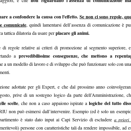
non riguardano l’assenza di comunicazione ma 
maggiori, e che
Le c
iambelle senza
e
are a confondere la causa con l'effetto.
Se non ci sono regole, que
re comunicate
, quindi lamentarsi dell’assenza di comunicazione è pun
Buching
placare gli animi.
a tattica dilatoria da usare per
di regole relative ai criteri di promozione al segmento superiore, e 
io di interessi sull'assicurazione
prevedibilissime conseguenze, che mettono a repenta
portando a
e a un modello di lavoro e di sviluppo che può funzionare solo con una
le riescono col buco (al massimo, col buching).
La
umenti.
re che nessuno si accorgesse che la versione di
ndierata sul portale welfare fosse una
nte
fake
, e le è andata male. Poteva sperare che ad
zione adottate per gli Expert, e che dal prossimo anno coinvolgeran
sindacati che scambiano silenzi con
 uno di quei
agosto, prive di un sostegno logico da parte dell’Amministrazione, ch
C le va malissimo. Poteva sperare che, preda della
le scelte
logiche del tutto di
, che non a caso appaiono ispirate a
ssimo le storielle della mail ferragostana che ci è stata
RIU non può esimersi dall’intervenire. Esempio (ed è solo un esempio
ce non solo non ce le siamo bevute, ma
artimento è stato dato input ai Capi Servizio di escludere
a priori
rsino
Bechis
(!) ha per una volta evidenziato il
meritevoli) persone con caratteristiche tali da rendere impossibile, ad
revole riservato al personale
della Banca (“
clausole