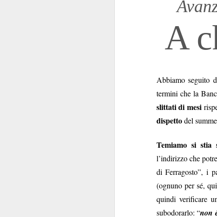
Avanz
convocazione (manco
Regina Elisabetta
A c
niente di s
combina
Tra le pochissime
non
propensione a
l’Istituzione e per
scioglimento
delle Ca
Abbiamo seguito da
termini che la Banca
Ipotesi, invero, inq
slittati di mesi
risp
Innanzi tutto perch
dispetto
del summe
politica
.
transum
Decenni di
Temiamo si stia 
state viste come un
l’indirizzo che potr
nello Stato. Perché n
di Ferragosto”, i p
Non si è mai riflettu
(ognuno per sé, qui
alcuni anni. I Ver
quindi verificare 
protagonista domi
subodorarlo: “
non 
momento in cui la p