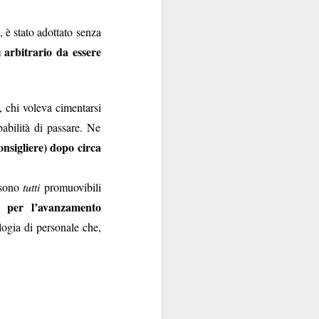
 è stato adottato senza
ì arbitrario da essere
, chi voleva cimentarsi
abilità di passare. Ne
nsigliere) dopo circa
zione
. Uno specchio
 sono
tutti
promuovibili
li per l’avanzamento
tudiatamente melliflue
logia di personale che,
offerta
”: peccato che
ualificano”, semmai
tecnica
tra l’offerta di
l’aggettivo
apito che