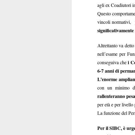
trappola e costi a
agli ex Coadiutori i
mettendo 
mercato
”),
Questo comportamento
vincoli normativi, 
Costretta a riconoscer
significativamente l
è stato inserito
” sul 
Sindacali
”, la Banca 
Altrettanto va detto
è stata voluta dal 
nell’esame per Funz
NON
che
è stato ins
i C
conseguiva che
suo specchio poco
fedele
, in termini di
6-7 anni di perma
intermediato da una 
L’enorme ampliame
con un minimo di
A volersi svagare un
rallenteranno pesa
con cui addolcisce la 
per età e per livello
peculiarità come prez
La funzione del Pers
“squalificano” l’offe
Attenzione poi a ques
Per il SIBC, è urg
Eudaimon e Bookin