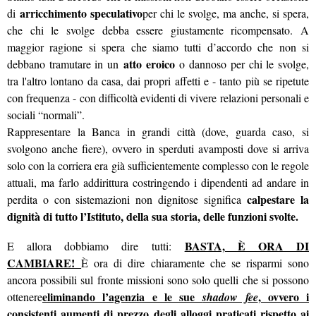
arricchimento speculativo
di
per chi le svolge, ma anche, si spera,
che chi le svolge debba essere giustamente ricompensato. A
maggior ragione si spera che siamo tutti d’accordo che non si
atto eroico
debbano tramutare in un
o dannoso per chi le svolge,
tra l'altro lontano da casa, dai propri affetti e - tanto più se ripetute
con frequenza - con difficoltà evidenti di vivere relazioni personali e
sociali “normali”.
Rappresentare la Banca in grandi città (dove, guarda caso, si
svolgono anche fiere), ovvero in sperduti avamposti dove si arriva
solo con la corriera era già sufficientemente complesso con le regole
attuali, ma farlo addirittura costringendo i dipendenti ad andare in
calpestare la
perdita o con sistemazioni non dignitose significa
dignità di tutto l’Istituto, della sua storia, delle funzioni svolte.
BASTA, È ORA DI
E allora dobbiamo dire tutti:
CAMBIARE!
È ora di dire chiaramente che se risparmi sono
ancora possibili sul fronte missioni sono solo quelli che si possono
eliminando l’agenzia e le sue
, ovvero i
ottenere
shadow fee
consistenti aumenti di prezzo degli alloggi praticati rispetto ai