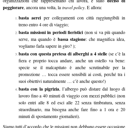
deciso di
organizzazioni che rappresentano chi lavora, è stato
peggiorare
, ancora una volta, la
travel policy
. E allora:
basta aerei
per collegamenti con città raggiungibili in
treno entro 4 ore di viaggio;
basta missioni in periodi fieristici
(non si va più quando
bassa stagione
serve, ma quando è
: che magnifica idea,
vogliamo farla sapere in giro? );
basta con questa pretesa di alberghi a 4 stelle
(se c’è la
fiera e proprio tocca andare, anche un ostello va bene:
specie se il malcapitato è anche scrutinabile per la
promozione … tocca essere sensibili ai costi, perché tra i
suoi obiettivi naturalmente … c’è anche questo!)
basta con la pigrizia
, l’albergo può distare dal luogo di
lavoro fino a 40 minuti di viaggio con mezzi pubblici (non
solo entri alle 8 ed esci alle 22 senza timbratura, senza
straordinario, ma bisogna anche fare fino a 1 ora e 20
minuti di spostamento giornalieri).
Siamo tutti d’accordo che le missioni non debbano essere occasione