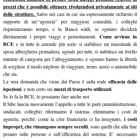
prezzi che è possibile ottenere rivolgendosi privatamente ai siti
delle strutture.
Salvo nei casi in cui sia espressamente richiesto il
supporto di un’“agenzia” per maggiore comodità, i colleghi
risparmieranno tempo, e la Banca soldi, se ognuno deciderà
Come avviene in
direttamente i propri viaggi e pernottamenti.
BCE
e in tutte le aziende più serie: si stabilisce un massimale di
spesa alberghiera giornaliera, uguale per tutti, si stabilisce un livello
minimo di categoria per l’alloggiamento, e ognuno hanno la libertà
di scegliere il modo migliore di viaggiare, treno, aereo o automobile
che sia.
efficacia delle
La vera domanda che viene dal Paese è sulla reale
ispezioni
mezzi di trasporto utilizzati
, e non certo sui
.
Se lo fa la BCE, lo possiamo fare anche noi.
Il Sibc lancia nuovamente l’appello a tutte le parti (amministrazione,
sindacati, colleghi): riformiamo il sistema, eliminiamo i costi di
i costi
agenzia, perché, come la crisi finanziaria ci ha insegnato,
impropri, che rimangono sempre occulti
, sono quelli che alla fine
pesano sulle persone e sull’efficienza del sistema. E’ necessario