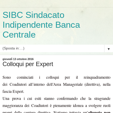
SIBC Sindacato
Indipendente Banca
Centrale
▼
giovedì 13 ottobre 2016
Colloqui per Expert
Sono cominciati i colloqui per il reinquadramento
dei
Coadiutori
all’interno dell’Area Manageriale (direttiva), nella
fascia Expert.
Una prova i cui esiti stanno confermando che la stragrande
maggioranza dei
Coadiutori
è pienamente idonea a svolgere ruoli
aliquota non
propri della carriera direttiva. Notiamo tuttavia un’