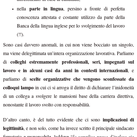
parte in lingua
nella
, persino a fronte di perfetta
conoscenza attestata e costante utilizzo da parte della
Banca della lingua inglese per lo svolgimento del lavoro
(!!).
Sono casi davvero anomali, in cui non viene bocciato un singolo,
ma viene delegittimata un’intera organizzazione lavorativa. Parliamo
colleghi estremamente professionali, seri, impegnati sul
di
lavoro e in alcuni casi da anni in contesti internazionali
, e
scelte organizzative che vengono sconfessate da
parliamo di
colloqui lampo
in cui ci si arroga il diritto di dichiarare l’inidoneità
di un collega a svolgere le mansioni base della carriera direttiva,
nonostante il lavoro svolto con responsabilità.
implicazioni di
D’altro canto, è del tutto evidente che ci sono
legittimità
, e non solo, come ha invece scritto il principale sindacato
firmatario e responsabile, laddove “
la semplice prova d’inglese sia