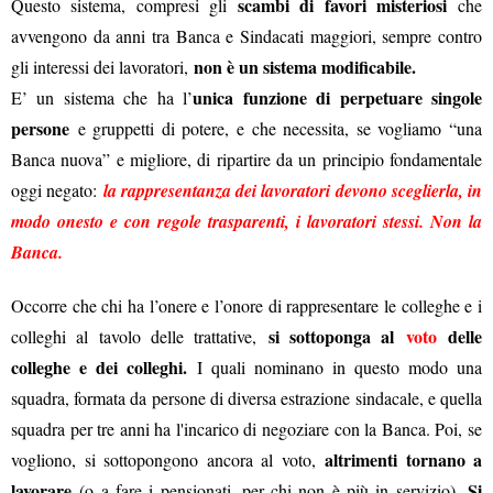
scambi di favori misteriosi
Questo sistema, compresi gli
che
avvengono da anni tra Banca e Sindacati maggiori, sempre contro
non è un sistema modificabile.
gli interessi dei lavoratori,
unica funzione di perpetuare singole
E’ un sistema che ha l’
persone
e gruppetti di potere, e che necessita, se vogliamo “una
Banca nuova” e migliore, di ripartire da un principio fondamentale
oggi negato:
la rappresentanza dei lavoratori devono sceglierla, in
modo onesto e con regole trasparenti, i lavoratori stessi. Non la
Banca.
Occorre che chi ha l’onere e l’onore di rappresentare le colleghe e i
si sottoponga al
voto
delle
colleghi al tavolo delle trattative,
colleghe e dei colleghi.
I quali nominano in questo modo una
squadra, formata da persone di diversa estrazione sindacale, e quella
squadra per tre anni ha l'incarico di negoziare con la Banca. Poi, se
altrimenti tornano a
vogliono, si sottopongono ancora al voto,
lavorare
Si
(o a fare i pensionati, per chi non è più in servizio).