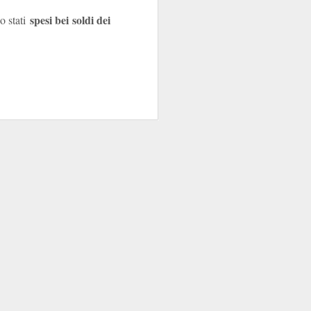
spesi bei soldi dei
o stati
zione
. Uno specchio
tudiatamente melliflue
offerta
”: peccato che
ualificano”, semmai
tecnica
tra l’offerta di
l’aggettivo
apito che