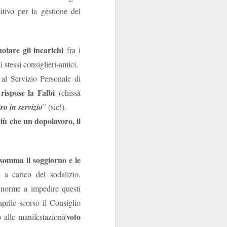
tivo per la gestione del
sola, perché la Banca
e di talento, che non
 mani dei partiti...
i luglio
)
uotare gli incarichi
fra i
i stessi consiglieri-amici.
 al Servizio Personale di
rispose la Falbi
(chissà
ro in servizio
” (sic!).
e indipendente dalla
iù che un dopolavoro, il
 e istituzionali erano
arica di alto livello
somma il soggiorno e le
ra.
 a carico del sodalizio.
 norme a impedire questi
però esiste, specie da
la politica è
l quale
aprile scorso il Consiglio
nel
emmo arguire che,
(voto
 alle manifestazioni
i “tecnici/salvatori