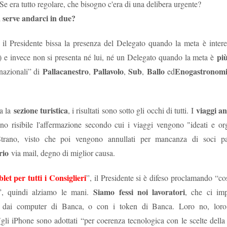
 Se era tutto regolare, che bisogno c'era di una delibera urgente?
vincoli reciproci
e politiche a tutti gli effetti, con sottintesi
fra le parti 
a serve andarci in due?
quindi biunivoca
, a 360 gradi. E l’indipendenza diventa una parvenz
il Presidente bissa la presenza del Delegato quando la meta è interes
ttimane nasconderebbe quindi un'attenzione totale a tutt'altro, tipo val
più
) e invece non si presenta né lui, né un Delegato quando la meta è
il vero lavoro
 non essere tagliati fuori da nomine future: insomma,
che 
Pallacanestro
Pallavolo
Sub
Ballo
Enogastronom
nazionali” di
,
,
,
ed
e del personale gli interessa poco, se il 25 settembre è a rischio la l
, buon voto a tutti.
Postato
26th September 2022
da Unknown
sezione turistica
viaggi an
a la
, i risultati sono sotto gli occhi di tutti. I
ono risibile l'affermazione secondo cui i viaggi vengono "ideati e org
 Strano, visto che poi vengono annullati per mancanza di soci par
rio
via mail, degno di miglior causa.
et per tutti i Consiglieri
”, il Presidente si è difeso proclamando “c
WELFARE - LE CIAMBELLE SENZA BUCHING
Siamo fessi noi lavoratori
”, quindi alziamo le mani.
, che ci im
a dai computer di Banca, o con i token di Banca. Loro no, lor
o (gli iPhone sono adottati “per coerenza tecnologica con le scelte de