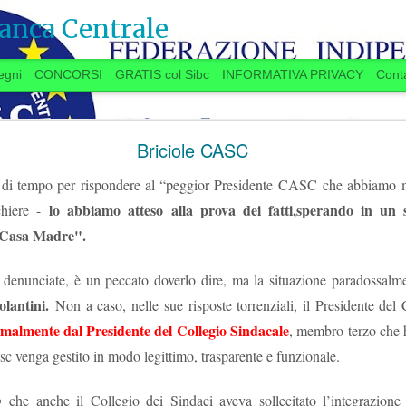
anca Centrale
egni
CONCORSI
GRATIS col Sibc
INFORMATIVA PRIVACY
Conta
SI VOTA ANCHE IN BANCA? (20 settembre)
Briciole CASC
’ di tempo per rispondere al “peggior Presidente CASC
che abbiamo m
lo abbiamo atteso alla prova dei fatti,
sperando in un s
cchiere -
 anche in Banca?
"Casa Madre".
i denunciate, è un peccato doverlo dire, ma la situazione paradossal
ugno, la Delegazione aziendale si era
olantini.
Non a caso, nelle sue risposte torrenziali, il Presidente de
lo delle trattative, aveva promesso una
malmente dal Presidente del Collegio Sindacale
, membro terzo che h
settembre
“
”
a
a spron battuto
sulle materie
11.7
TAROCCHI 
er l’Istituto e per il personale, a partire dalla
asc venga gestito in modo legittimo, trasparente e funzionale.
PARTITA DELLE NO
re
.
...Se qualcuno “
è in 
 si stanno avviando contatti per preparare una
o
che anche il Collegio dei Sindaci aveva sollecitato l’integrazione
d’Italia
”, se la faccia 