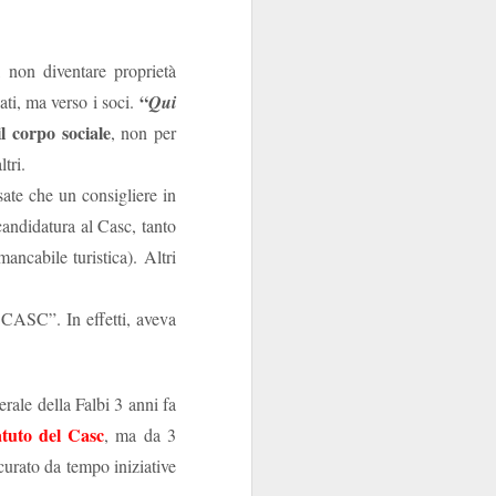
, non diventare proprietà
“
ati, ma verso i soci.
Qui
l corpo sociale
, non per
tri.
sate che un consigliere in
andidatura al Casc, tanto
ancabile turistica). Altri
a CASC”. In effetti, aveva
erale della Falbi 3 anni fa
atuto del Casc
, ma da 3
curato da tempo iniziative