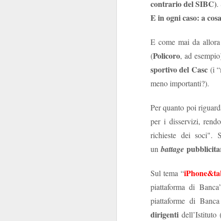
contrario del SIBC)
.
della patria”
: carich
E in ogni caso: a cos
La commistione è 
E come mai da allora 
silenzio di queste se
Policoro
(
, ad esempio
posizionarsi
"
", per
sportivo del Casc
(i “
Delle carrier
livelli.
Comunque la pensiate
meno importanti?).
Per quanto poi riguard
per i disservizi, rend
richieste dei soci".
pubblicita
un
battage
iPhone&tabl
Sul tema “
SEP
piattaforma di Banca
17
piattaforme di Banc
dirigenti
dell’Istitut