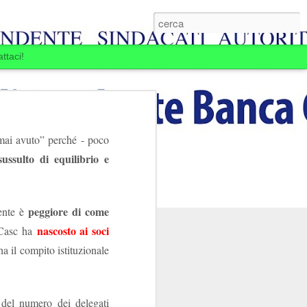
ttaci!
ai avuto” perché - poco
ussulto di equilibrio e
peggiore di come
mente è
nascosto ai soci
l Casc ha
a il compito istituzionale
E BOIARDI. LA
MINE.
ansia per la Banca
 del numero dei delegati
passare: la Banca si