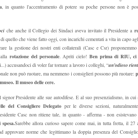
 fosse il cerimoniale per le esequie della
a
, in quanto l'accentramento di potere su poche persone non è posi
mette in sicurezza da 
...), significa che a settembre non si
d’Italia è 6.800 person
erio
.
mettono il cervello nelle
comunicato d
(qui tutto il
escludendo
 spiegazioni possibili,
la
r
oci
che anche il Collegio dei Sindaci aveva invitato il Presidente a
 dire la verità
disinteresse
e il
per
o di quello che viene fatto oggi, con incarichi cementati a vita in capo agl
 il personale, compare l’improvviso
rare la gestione dei nostri enti collaterali (Casc e Csr) proponemmo
mere di fine luglio, da cui la trepida attesa dell’esito delle elezioni.
rotazione del personale
Ben prima di RIU, ci 
 alla
. Apriti cielo!
uietante.
...) accusandoci di voler far tornare a lavoro i colleghi, “
un’odioso rient
un'Istituzion
é ci hanno sempre raccontato che la Banca d’Italia è
p
onale non può ruotare, ma nemmeno i consiglieri possono più ruotare:
museo. Il museo delle cere.
anze
cariche
continue tra i Vertici dell’Istituto e le maggiori
di governo
una sola direzione
 processo a
: dalla Banca si esce per assumere una c
il signor Presidente alle sue autodifese. E al suo presenzialismo, in cui
oi siamo bravi, siamo super partes, siamo tecnici, siamo migliori, eccete
lle del Consigliere Delegato
per le diverse sezioni, naturalmente
esidente Casc non ritiene tale, in quanto - afferma - non esistevano
in senso contrario
to a sufficienza sull’esistenza di una dinamica
. Che 
 spesa.
tici dell’Istituto sono nominati con un meccanismo complesso ne
Sarebbe allora curioso sapere come mai, in tutta fretta, il 27 
nante
. Se si connette questo aspetto a quello sopra descritto, potr
 ad approvare norme che legittimano la doppia presenza del Consiglio
olitica nomina i Vertici della Banca, sta nominando anche i possibil