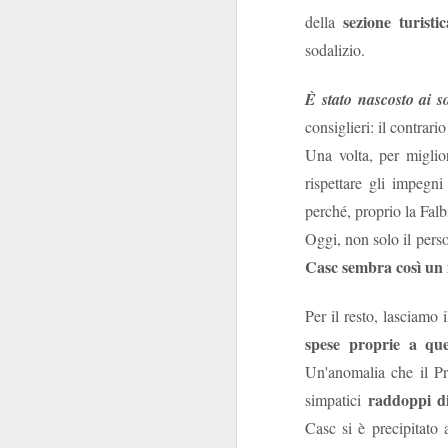
convocazione (manco
sezione turistic
della
Regina Elisabetta
sodalizio.
niente di s
combina
Tra le pochissime
È stato nascosto ai s
non
propensione a
consiglieri: il contrari
l’Istituzione e per
Una volta, per miglio
scioglimento
delle Ca
rispettare gli impegni
Ipotesi, invero, inq
perché, proprio la Falbi
Innanzi tutto perch
Oggi, non solo il pers
politica
.
Casc sembra così un 
transum
Decenni di
state viste come un
Per il resto, lasciamo 
nello Stato. Perché n
spese proprie a que
Un'anomalia che il Pr
Non si è mai riflettu
raddoppi di
simpatici
alcuni anni. I Ver
protagonista domi
Casc si è precipitato
momento in cui la p