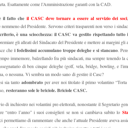
carta. Esattamente come l’Amministrazione garantì con la CAD.
Le c
iambelle senza
e
è il fatto che
il CASC deve tornare a essere al servizio dei soci
 e nemmeno del Presidente. Servono criteri trasparenti non verso i sindac
Buching
riterio, è una sciocchezza: il CASC va gestito rispettando tutto i
remiare gli alleati del Sindacato del Presidente e mettere ai margini gli al
io di interessi sull'assicurazione
i fedelissimi accumulano troppe deleghe e si stancano
isce che
. Pen
 tempo immemore, balzellando fra più sindacati, ma sempre tenendo la c
le riescono col buco (al massimo, col buching).
La
assegnatario di ben cinque deleghe (golf, vela, bridge, bowling, e l'imm
re che nessuno si accorgesse che la versione di
na, o nessuna. Vi sembra un modo sano di gestire il Casc?
ndierata sul portale welfare fosse una
adombrato
 si sia tanto
per aver noi titolato il primo volantino “Tort
nte
fake
, e le è andata male. Poteva sperare che ad
resteranno sole le briciole. Briciole CASC.
so,
sindacati che scambiano silenzi con
 uno di quei
C le va malissimo. Poteva sperare che, preda della
io di inchiostro nei volantini pre-elettorali, nonostante il Segretario gen
ssimo le storielle della mail ferragostana che ci è stata
St
ere “entro l’anno” i suoi consiglieri se non si cambiava subito lo
ce non solo non ce le siamo bevute, ma
rsino
Bechis
(!) ha per una volta evidenziato il
 ci permettiamo di rammentare che anche l’attuale Presidente aveva assi
revole riservato al personale
della Banca (“
clausole