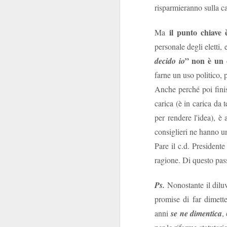
risparmieranno sulla 
Welfar
il punto chiave 
Ma
personale degli eletti,
” non è un c
decido io
farne un uso politico, p
Il grovigl
Anche perché poi fin
carica (è in carica da
Non tutte le ciambel
per rendere l'idea), è 
Banca poteva spera
consiglieri ne hanno u
Booking.com sba
Pare il c.d. Presidente
praticame
versione
ragione. Di questo pas
accorgersene fosse
favori
, e con il SIB
Ps.
Nonostante il diluv
calura estiva, ci beve
promise di far dimett
inviata, e inve
pe
contestualmente
anni
se ne dimentica
,
trattamento non favo