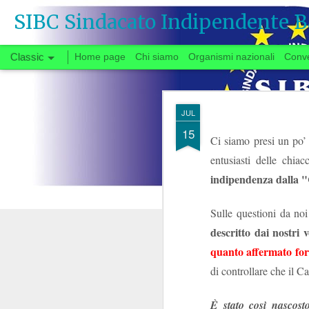
SIBC Sindacato Indipendente B
Classic
Home page
Chi siamo
Organismi nazionali
Conv
SEP
JUL
26
15
Ci siamo presi un po
entusiasti delle chia
Si vota
indipendenza dalla 
Sulle questioni da no
Quando, a fine gi
descritto dai nostri v
congedata dal tavo
quanto affermato for
partenza negoziale 
di urgente interesse p
di controllare che il C
carrie
riforma delle
Il fatto che solo ora
È stato così nascost