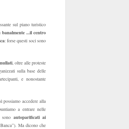
contraenti.
a per anime belle. Il
sante sul piano turistico
utare in extremis come
 banalmente ...il centro
si fa con gusto a certi
ica
: forse questi soci sono
oro.
nullati
, oltre alle proteste
anizzati sulla base delle
tecipanti, e nonostante
osì possiamo
accedere alla
puntiamo a entrare nelle
autoparificati ai
o sono
lla Banca”). Ma dicono che