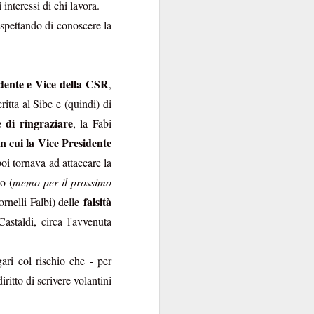
interessi di chi lavora.
contraenti.
 aspettando di conoscere la
a per anime belle. Il
utare in extremis come
idente e Vice della CSR
si fa con gusto a certi
,
oro.
ritta al Sibc e (quindi) di
 di ringraziare
, la Fabi
 cui la Vice Presidente
poi tornava ad attaccare la
o (
memo per il prossimo
falsità
ornelli Falbi) delle
astaldi, circa l'avvenuta
ari col rischio che - per
ritto di scrivere volantini