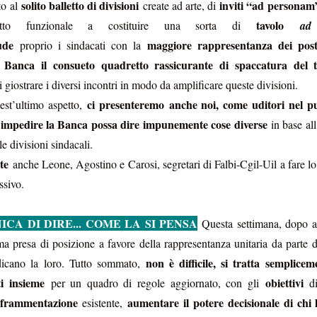
solito balletto di divisioni
inviti “ad personam
to al
create ad arte, di
 fosse il cerimoniale per le esequie della
mette in sicurezza da 
tavolo
 tutto funzionale a costituire una sorta di
ad
...), significa che a settembre non si
d’Italia è 6.800 person
erio
ude
maggiore rappresentanza dei pos
proprio i sindacati con la
.
mettono il cervello nelle
comunicato d
(qui tutto il
escludendo
 spiegazioni possibili,
la
a Banca il consueto quadretto rassicurante di spaccatura del t
 dire la verità
disinteresse
e il
per
di giostrare i diversi incontri in modo da amplificare queste divisioni.
 il personale, compare l’improvviso
ci presenteremo anche noi, come uditori nel pub
est’ultimo aspetto,
mere di fine luglio, da cui la trepida attesa dell’esito delle elezioni.
a impedire la Banca possa dire impunemente cose diverse
in base all
e divisioni sindacali.
uietante.
te
un'Istituzion
é ci hanno sempre raccontato che la Banca d’Italia è
anche Leone, Agostino e Carosi, segretari di Falbi-Cgil-Uil a fare lo 
ssivo.
anze
cariche
continue tra i Vertici dell’Istituto e le maggiori
di governo
una sola direzione
 processo a
: dalla Banca si esce per assumere una c
ICA DI DIRE... COME LA SI PENSA
Questa settimana, dopo av
oi siamo bravi, siamo super partes, siamo tecnici, siamo migliori, eccete
a presa di posizione a favore della rappresentanza unitaria da parte d
non è difficile, si tratta semplicem
 dicano la loro. Tutto sommato,
in senso contrario
to a sufficienza sull’esistenza di una dinamica
. Che 
ti insieme
obiettivi
tici dell’Istituto sono nominati con un meccanismo complesso ne
per un quadro di regole aggiornato, con gli
d
nante
. Se si connette questo aspetto a quello sopra descritto, potr
 frammentazione
aumentare il potere decisionale di chi 
esistente,
olitica nomina i Vertici della Banca, sta nominando anche i possibil