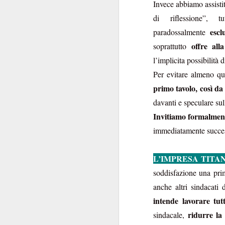
Invece abbiamo assisti
convocazione (manco
di riflessione”,
Regina Elisabetta
niente di s
escl
paradossalmente
combina
Tra le pochissime
offre all
soprattutto
non
propensione a
l’implicita possibilità 
l’Istituzione e per
Per evitare almeno qu
scioglimento
delle Ca
primo tavolo, così d
davanti e speculare sull
Ipotesi, invero, inq
Invitiamo formalmen
Innanzi tutto perch
politica
.
immediatamente succe
transum
Decenni di
state viste come un
L’IMPRESA TITAN
nello Stato. Perché n
soddisfazione una prim
anche altri sindacati
Non si è mai riflettu
intende lavorare tut
alcuni anni. I Ver
protagonista domi
ridurre la
sindacale,
momento in cui la p