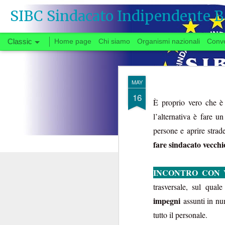
SIBC Sindacato Indipendente B
Classic
Home page
Chi siamo
Organismi nazionali
Conv
SEP
MAY
26
16
È proprio vero che è
l’alternativa è fare u
Si vota
persone e aprire strad
fare sindacato vecchi
Quando, a fine gi
INCONTRO CON 
congedata dal tavo
partenza negoziale 
trasversale, sul qual
di urgente interesse p
impegni
assunti in nu
carrie
riforma delle
tutto il personale.
Il fatto che solo ora