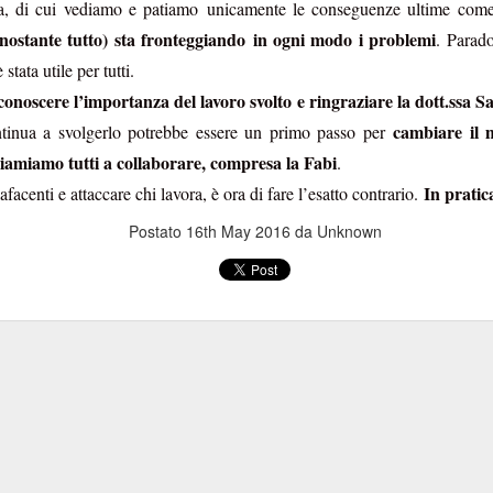
a, di cui vediamo e patiamo unicamente le conseguenze ultime come
ddirittura superiori a quelli medi praticati sul
onostante tutto) sta fronteggiando in ogni modo i problemi
. Parado
anche in luce un fatto importante.
stata utile per tutti.
e, nella sua lettera di risposta, che “
il portale Booking
conoscere l’importanza del lavoro svolto e ringraziare la dott.ssa Sa
sito Eudaimon “
su sollecitazione delle Organizzazioni
cambiare il 
ntinua a svolgerlo potrebbe essere un primo passo per
verità
dice una verità e una bugia, La
è che l’iniziativa
iamiamo tutti a collaborare, compresa la Fabi
.
bugia
SIBC e (poche) Organizzazioni sindacali. La
è
In pratica
lafacenti e attaccare chi lavora, è ora di fare l’esatto contrario.
il vero Booking
un
erito sul nostro portale
, ma
Postato
16th May 2016
da Unknown
prezzi
soluzioni
recesso
assicura
, varietà di
, condizioni di
, obbligo di
società chiamata Tantosvago.
 po’ pure noi, il testo della Banca è esilarante
per le espressioni s
verità; ad esempio, “
il portale ha alcune peculiarità che qualificano l’
non “q
zi più alti, cancellazioni più onerose, obbligo di assicurazione
rta.
ta frase: “
la società Tantosvago cura
esclusivamente l’integrazione 
g
”. Siamo un Paese parecchio malmesso, se ancora non abbiamo c