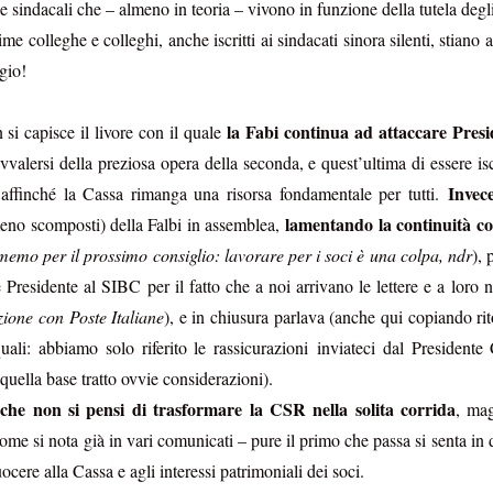
e sindacali che – almeno in teoria – vivono in funzione della tutela degli 
vincoli reciproci
e politiche a tutti gli effetti, con sottintesi
fra le parti 
ime colleghe e colleghi, anche iscritti ai sindacati sinora silenti, stiano
gio!
quindi biunivoca
, a 360 gradi. E l’indipendenza diventa una parvenz
ttimane nasconderebbe quindi un'attenzione totale a tutt'altro, tipo val
la Fabi continua ad attaccare Pres
il vero lavoro
 non essere tagliati fuori da nomine future: insomma,
si capisce il livore con il quale
che 
e del personale gli interessa poco, se il 25 settembre è a rischio la l
vvalersi della preziosa opera della seconda, e quest’ultima di essere isc
, buon voto a tutti.
Invece
 affinché la Cassa rimanga una risorsa fondamentale per tutti.
lamentando la continuità con
meno scomposti) della Falbi in assemblea,
Postato
26th September 2022
da Unknown
memo per il prossimo consiglio: lavorare per i soci è una colpa, ndr
), 
Presidente al SIBC per il fatto che a noi arrivano le lettere e a loro n
zione con Poste Italiane
), e in chiusura parlava (anche qui copiando rit
ali: abbiamo solo riferito le rassicurazioni inviateci dal Presidente C
 quella base tratto ovvie considerazioni).
WELFARE - LE CIAMBELLE SENZA BUCHING
 che non si pensi di trasformare la CSR nella solita corrida
, mag
come si nota già in vari comunicati – pure il primo che passa si senta in di
ocere alla Cassa e agli interessi patrimoniali dei soci.