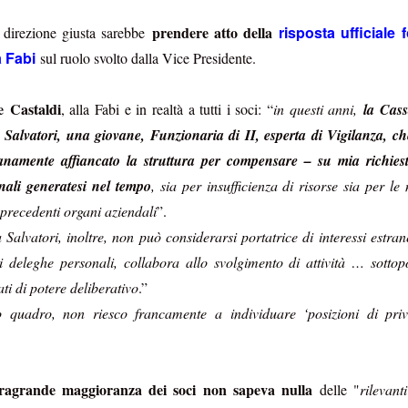
prendere atto della
risposta ufficiale 
 direzione giusta sarebbe
Le c
iambelle senza
e
a Fabi
sul ruolo svolto dalla Vice Presidente.
Buching
e Castaldi
, alla Fabi e in realtà a tutti i soci: “
in questi anni,
la Cassa
a Salvatori, una giovane, Funzionaria di II, esperta di Vigilanza, ch
io di interessi sull'assicurazione
anamente affiancato la struttura per compensare – su mia richiest
onali generatesi nel tempo
, sia per insufficienza di risorse sia per le 
le riescono col buco (al massimo, col buching).
La
 precedenti organi aziendali
”.
re che nessuno si accorgesse che la versione di
a Salvatori, inoltre, non può considerarsi portatrice di interessi estran
ndierata sul portale welfare fosse una
 deleghe personali, collabora allo svolgimento di attività … sottopo
nte
fake
, e le è andata male. Poteva sperare che ad
tati di potere deliberativo
.”
sindacati che scambiano silenzi con
 uno di quei
o quadro, non riesco francamente a individuare ‘posizioni di privi
C le va malissimo. Poteva sperare che, preda della
ssimo le storielle della mail ferragostana che ci è stata
ce non solo non ce le siamo bevute, ma
rsino
Bechis
(!) ha per una volta evidenziato il
tragrande maggioranza dei soci non sapeva nulla
delle "
rilevant
revole riservato al personale
della Banca (“
clausole