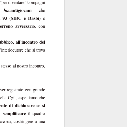
”
per diventare “compagni
sola, perché la Banca
antigiovani
 hoc
, che
e di talento, che non
t 93 (SIBC e Dasbi)
 mani dei partiti...
e
i luglio
)
erreno avversario
, con
blico, all’incontro del
’interlocutore che si trova
e indipendente dalla
stesso al nostro incontro,
 e istituzionali erano
arica di alto livello
er registrato con grande
ra.
ella Cgil, aspettiamo che
ente di dichiarare se si
però esiste, specie da
semplificare
la politica è
l quale
i
il quadro
nel
emmo arguire che,
lavora
, costringere a una
i “tecnici/salvatori