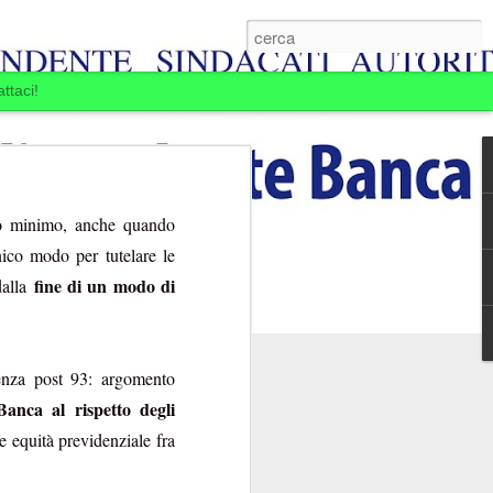
ttaci!
do minimo, anche quando
ico modo per tutelare le
fine di un modo di
dalla
enza post 93: argomento
Banca al rispetto degli
E BOIARDI. LA
 equità previdenziale fra
MINE.
ansia per la Banca
passare: la Banca si