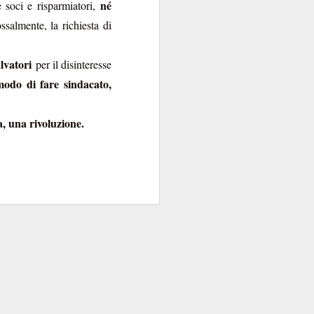
né
 soci e risparmiatori,
ssalmente, la richiesta di
lvatori
per il disinteresse
modo di fare sindacato,
, una rivoluzione.
zione
. Uno specchio
tudiatamente melliflue
offerta
”: peccato che
ualificano”, semmai
tecnica
tra l’offerta di
l’aggettivo
apito che