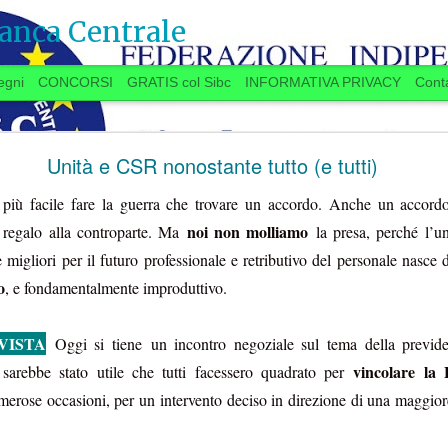
anca Centrale
egni
CONCORSI
GRATIS col Sibc
INFORMATIVA PRIVACY
Conta
SI VOTA ANCHE IN BANCA? (20 settembre)
Unità e CSR nonostante tutto (e tutti)
 più facile fare la guerra che trovare un accordo. Anche un accor
noi non molliamo
n regalo alla controparte. Ma
la presa, perché l’un
 anche in Banca?
e migliori per il futuro professionale e retributivo del personale nasce 
o
, e fondamentalmente improduttivo.
ugno, la Delegazione aziendale si era
VISTA
lo delle trattative, aveva promesso una
Oggi si tiene un incontro negoziale sul tema della previd
settembre
“
”
a
a spron battuto
sulle materie
vincolare la 
e sarebbe stato utile che tutti facessero quadrato per
11.7
TAROCCHI 
er l’Istituto e per il personale, a partire dalla
merose occasioni, per un intervento deciso in direzione di una maggiore
PARTITA DELLE NO
re
.
...Se qualcuno “
è in 
 si stanno avviando contatti per preparare una
d’Italia
”, se la faccia 