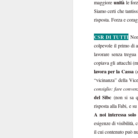
unità
maggiore
le forz
della patria”
: carich
Siamo certi che tantiss
risposta. Forza e corag
La commistione è 
silenzio di queste se
CSR DI TUTTI
posizionarsi
"
", per
Non 
Delle carrier
livelli.
colpevole il primo di a
Comunque la pensiate
lavorare senza tregua
copiava gli attacchi (
lavora per la Cassa
(
“vicinanza” della Vice 
consiglio: fare conven
del Sibc
(non si sa qu
risposta alla Fabi, e su
SEP
A noi interessa solo
17
esigenze di visibilità, 
il cui contenuto può nu