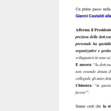
Un primo passo nella
Welfar
Gianni Castaldi all
Afferma il President
preziosa della dott.ss
Il grovigl
personale ha quotidi
organizzative e gesti
Non tutte le ciambel
sviluppatesi in seno ai
Banca poteva spera
E ancora
: “
la dott.ss
Booking.com sba
non essendo dotata di
praticame
versione
collegiali, gli unici do
accorgersene fosse
Chiusura
favori
: “
in quest
, e con il SIB
calura estiva, ci beve
favore’
”.
inviata, e inve
pe
contestualmente
la s
Siamo certi che
trattamento non favo