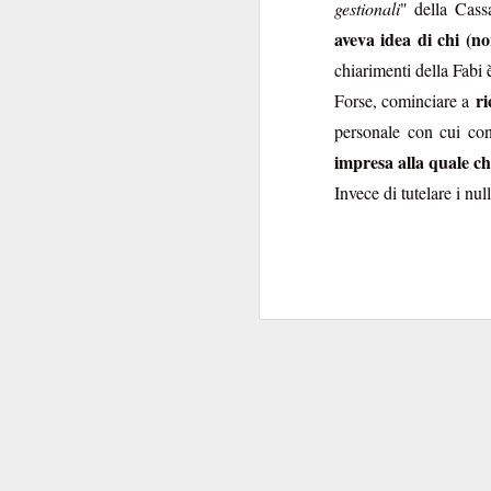
gestionali
" della Cass
trappola e costi a
aveva idea di chi (n
mettendo 
mercato
”),
chiarimenti della Fabi è 
Costretta a riconoscer
ri
Forse, cominciare a
è stato inserito
” sul 
personale con cui co
Sindacali
”, la Banca 
impresa alla quale ch
è stata voluta dal 
Invece di tutelare i nul
NON
che
è stato ins
suo specchio poco
fedele
, in termini di
intermediato da una 
A volersi svagare un
con cui addolcisce la 
peculiarità come prez
“squalificano” l’offe
Attenzione poi a ques
Eudaimon e Bookin