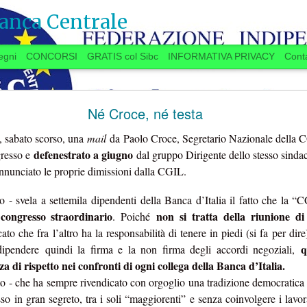
anca Centrale
egni
CONCORSI
GRATIS col Sibc
INFORMATIVA PRIVACY
Conta
SI VOTA ANCHE IN BANCA? (20 settembre)
Né Croce, né testa
, sabato scorso, una
mail
da Paolo Croce, Segretario Nazionale della 
defenestrato a giugno
resso e
dal gruppo Dirigente dello stesso sindac
 anche in Banca?
nnunciato le proprie dimissioni dalla CGIL.
ro - svela a settemila dipendenti della Banca d’Italia il fatto che la “
congresso straordinario
non si tratta della riunione di
n
. Poiché
ugno, la Delegazione aziendale si era
to che fra l’altro ha la responsabilità di tenere in piedi (si fa per dire
lo delle trattative, aveva promesso una
q
dipendere quindi la firma e la non firma degli accordi negoziali,
settembre
“
”
a
a spron battuto
sulle materie
11.7
TAROCCHI 
 di rispetto nei confronti di ogni collega della Banca d’Italia.
er l’Istituto e per il personale, a partire dalla
PARTITA DELLE NO
to - che ha sempre rivendicato con orgoglio una tradizione democratica e
re
.
...Se qualcuno “
è in 
o in gran segreto, tra i soli “maggiorenti” e senza coinvolgere i lavorat
 si stanno avviando contatti per preparare una
d’Italia
”, se la faccia 