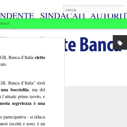
ttaci!
eletto
CGIL Banca d’Italia
ato.
CGIL Banca d’Italia” terrà
 una bocciofila
, ma del
) l’attuale primo tavolo, e
uesta segretezza è una
E BOIARDI. LA
MINE.
 partecipativa - si riduca
ansia per la Banca
ori (iscritti e non), è un
passare: la Banca si