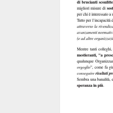
di brucianti sconfitte
della patria”
: carich
sos
migliori misure di
per chi è interessato a
La commistione è 
Tutto per l’incapacità
silenzio di queste se
attraverso la rivendic
posizionarsi
"
", per
avanzamenti normativi 
Delle carrier
livelli.
(e ad altre organizzazi
Comunque la pensiate
Mentre tanti colleghi
mestieranti, "a pres
qualunque Organizza
orgoglio
”, come fa gi
conseguire
risultati 
Sembra una banalità, e
speranza in più
.
SEP
17