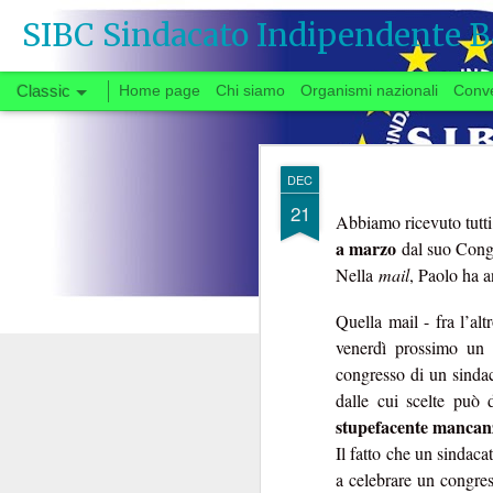
SIBC Sindacato Indipendente B
Classic
Home page
Chi siamo
Organismi nazionali
Conv
SEP
DEC
26
21
Abbiamo ricevuto tutti
a marzo
dal suo Cong
Si vota
Nella
mail
, Paolo ha a
Quella mail - fra l’alt
venerdì prossimo u
Quando, a fine gi
congresso di un sindaca
congedata dal tavo
dalle cui scelte può 
partenza negoziale 
stupefacente mancanza
di urgente interesse p
Il fatto che un sindaca
carrie
riforma delle
a celebrare un congress
Il fatto che solo ora