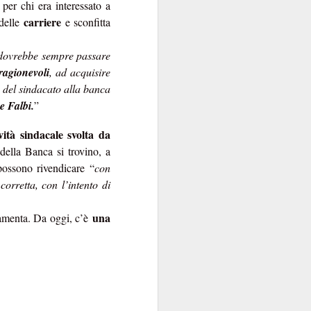
 per chi era interessato a
contraenti.
carriere
 delle
e sconfitta
a per anime belle. Il
o, dovrebbe sempre passare
utare in extremis come
ragionevoli
, ad acquisire
si fa con gusto a certi
del sindacato alla banca
oro.
e Falbi.
”
vità sindacale svolta da
ella Banca si trovino, a
ossono rivendicare “
con
orretta, con l’intento di
una
ndamenta. Da oggi, c’è