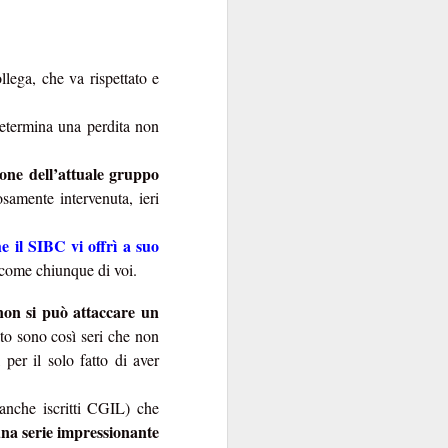
sola, perché la Banca
e di talento, che non
 mani dei partiti...
lega, che va rispettato e
i luglio
)
determina una perdita non
ione dell’attuale gruppo
amente intervenuta, ieri
e indipendente dalla
e il SIBC vi offrì a suo
 come chiunque di voi.
 e istituzionali erano
arica di alto livello
on si può attaccare un
ra.
to sono così seri che non
per il solo fatto di aver
però esiste, specie da
la politica è
l quale
(anche iscritti CGIL) che
nel
emmo arguire che,
na serie impressionante
i “tecnici/salvatori