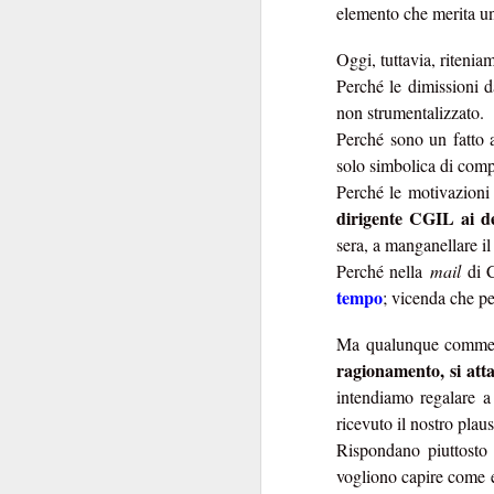
elemento che merita un’
convocazione (manco
Regina Elisabetta
Oggi, tuttavia, ritenia
niente di s
combina
Perché le dimissioni d
Tra le pochissime
non strumentalizzato.
non
propensione a
Perché sono un fatto 
l’Istituzione e per
solo simbolica di comp
scioglimento
delle Ca
Perché le motivazioni
dirigente CGIL ai d
Ipotesi, invero, inq
sera, a manganellare il 
Innanzi tutto perch
Perché nella
mail
di C
politica
.
tempo
; vicenda che p
transum
Decenni di
state viste come un
Ma qualunque commen
nello Stato. Perché n
ragionamento, si atta
intendiamo regalare a 
Non si è mai riflettu
ricevuto il nostro plau
alcuni anni. I Ver
Rispondano piuttosto
protagonista domi
vogliono capire come e 
momento in cui la p