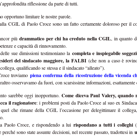
approfondita riflessione da parte di tutti.
 fosse il cerimoniale per le esequie della
mette in sicurezza da 
...), significa che a settembre non si
d’Italia è 6.800 person
mo opportuno limitare le nostre parole.
erio
.
mettono il cervello nelle
alla CGIL di Paolo Croce sono un fatto certamente doloroso per il col
comunicato d
(qui tutto il
escludendo
 spiegazioni possibili,
la
 dire la verità
disinteresse
e il
per
drammatico per chi ha creduto nella CGIL
ancor più
, in quanto 
 il personale, compare l’improvviso
etenze e capacità di rinnovamento.
mere di fine luglio, da cui la trepida attesa dell’esito delle elezioni.
completa e inspiegabile soggez
 delle sue dimissioni testimoniano la
esideri del sindacato maggiore, la FALBI
(che non a caso è rovinos
uietante.
collega, qualificando se stessa e il sindacato “alleato”).
un'Istituzion
é ci hanno sempre raccontato che la Banca d’Italia è
piena conferma della ricostruzione della vicenda ch
roce troviamo
eraltro osservavamo da fuori, con scarsissime informazioni, esattamente
anze
cariche
continue tra i Vertici dell’Istituto e le maggiori
di governo
una sola direzione
 processo a
: dalla Banca si esce per assumere una c
Come diceva Paul Valery, quando n
to sarebbe oggi inopportuno.
oi siamo bravi, siamo super partes, siamo tecnici, siamo migliori, eccete
cca il ragionatore
: i problemi posti da Paolo Croce al suo ex Sindaca
quel che rimane della CGIL l’occasione per delegittimare il collega, 
in senso contrario
to a sufficienza sull’esistenza di una dinamica
. Che 
so.
tici dell’Istituto sono nominati con un meccanismo complesso ne
rispondano a tutti i colleghi
 a Paolo Croce, e rispondendo a lui
nante
. Se si connette questo aspetto a quello sopra descritto, potr
u
perché sono state assunte decisioni, nel recente passato, tradottesi in
olitica nomina i Vertici della Banca, sta nominando anche i possibil