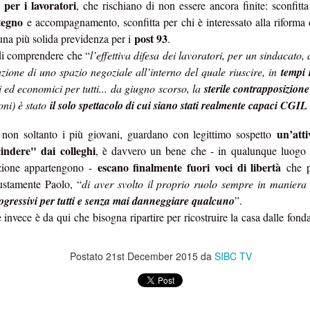
 per i lavoratori
, che rischiano di non essere ancora finite: sconfitta
vincoli reciproci
e politiche a tutti gli effetti, con sottintesi
fra le parti 
tegno
e accompagnamento, sconfitta per chi è interessato alla riforma
post 93
 una più solida previdenza per i
.
quindi biunivoca
, a 360 gradi. E l’indipendenza diventa una parvenz
 di comprendere che “
l’effettiva difesa dei lavoratori, per un sindacat
ttimane nasconderebbe quindi un'attenzione totale a tutt'altro, tipo val
azione di uno spazio negoziale all’interno del quale riuscire, in
tempi 
il vero lavoro
 non essere tagliati fuori da nomine future: insomma,
che 
ed economici per tutti... da giugno scorso, la
sterile contrapposizione
e del personale gli interessa poco, se il 25 settembre è a rischio la l
oni) è stato
il solo spettacolo di cui siano stati realmente capaci CGIL 
, buon voto a tutti.
un’atti
, non soltanto i più giovani, guardano con legittimo sospetto
Postato
26th September 2022
da Unknown
cindere" dai colleghi
, è davvero un bene che - in qualunque luogo d
escano finalmente fuori voci di libertà
zione appartengono -
che p
ustamente Paolo, “
di aver svolto il proprio ruolo sempre in maniera c
progressivi per tutti e senza mai danneggiare qualcuno
”.
 invece è da qui che bisogna ripartire per ricostruire la casa dalle fo
WELFARE - LE CIAMBELLE SENZA BUCHING
Postato
21st December 2015
da
SIBC TV