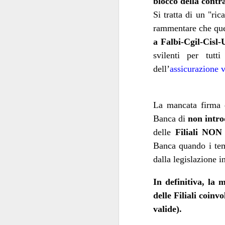
blocco della contr
Si tratta di un "ri
Welfar
rammentare che ques
a Falbi-Cgil-Cisl-
svilenti per tutt
dell’
assicurazione v
Il grovigl
La mancata firma d
Non tutte le ciambel
Banca di
non intro
Banca poteva spera
delle
Filiali NON 
Booking.com sba
Banca quando i temp
praticame
versione
dalla legislazione i
accorgersene fosse
favori
, e con il SIB
In definitiva, la 
calura estiva, ci beve
delle Filiali coinv
inviata, e inve
pe
valide).
contestualmente
trattamento non favo