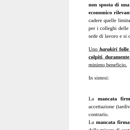
convocazione (manco
non sposta di una v
Regina Elisabetta
economico rilevant
niente di s
combina
cadere quelle limita
Tra le pochissime
per i colleghi delle
non
propensione a
sede di lavoro e si 
l’Istituzione e per
scioglimento
delle Ca
Uno
harakiri
folle
colpiti duramente
Ipotesi, invero, inq
minimo beneficio.
Innanzi tutto perch
politica
.
In sintesi:
transum
Decenni di
state viste come un
nello Stato. Perché n
La
mancata firm
accettazione (tardi
Non si è mai riflettu
contrario.
alcuni anni. I Ver
La
mancata firma
protagonista domi
momento in cui la p