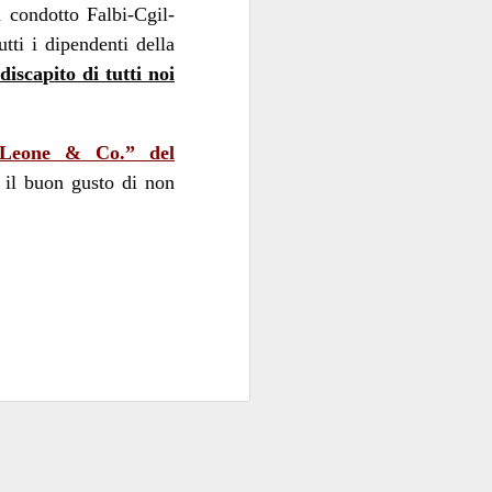
a condotto Falbi-Cgil-
utti i dipendenti della
iscapito di tutti noi
 Leone & Co.” del
 il buon gusto di non
zione
. Uno specchio
tudiatamente melliflue
offerta
”: peccato che
ualificano”, semmai
tecnica
tra l’offerta di
l’aggettivo
apito che