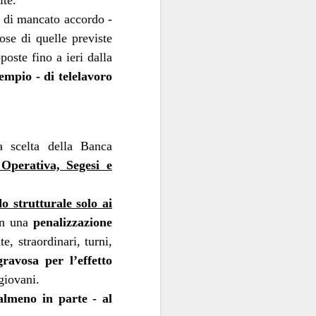
lte.
contraenti.
o di mancato accordo -
ose di quelle previste
a per anime belle. Il
oste fino a ieri dalla
utare in extremis come
empio - di telelavoro
si fa con gusto a certi
oro.
a scelta della Banca
 Operativa, Segesi e
o strutturale solo ai
on una
penalizzazione
e, straordinari, turni,
ravosa per l’effetto
giovani.
almeno in parte - al