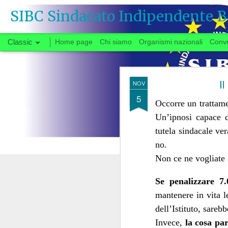
SIBC Sindacato Indipendente B
Classic
Home page
Chi siamo
Organismi nazionali
Conv
SEP
Il
NOV
26
5
Occorre un trattamen
Un’ipnosi capace d
Si vota
tutela sindacale ve
no.
Non ce ne vogliate s
Quando, a fine gi
congedata dal tavo
Se penalizzare 7.
partenza negoziale 
mantenere in vita le
di urgente interesse p
dell’Istituto, sarebb
carrie
riforma delle
Invece,
la cosa pa
Il fatto che solo ora