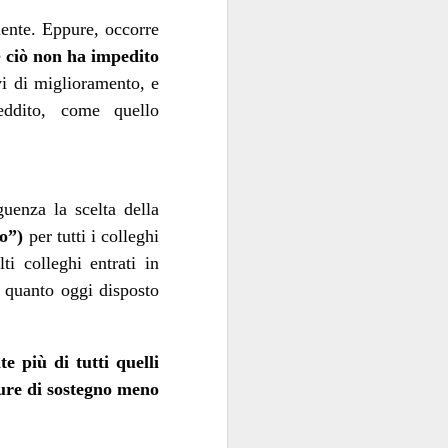
mente. Eppure, occorre
e
ciò non ha impedito
ivi di miglioramento, e
reddito, come quello
uenza la scelta della
lo”)
per tutti i colleghi
ti colleghi entrati in
i quanto oggi disposto
e più di tutti quelli
isure di sostegno meno