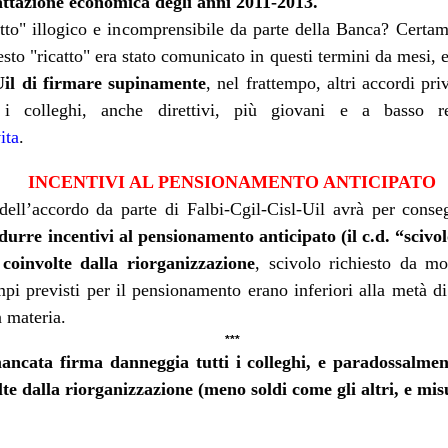
attazione economica degli anni 2011-2013.
catto" illogico e incomprensibile da parte della Banca? Certa
Le c
iambelle senza
e
to "ricatto" era stato comunicato in questi termini da mesi, 
Uil di firmare supinamente
, nel frattempo, altri accordi pr
Buching
i i colleghi, anche direttivi, più giovani e a basso 
ita
.
io di interessi sull'assicurazione
INCENTIVI AL PENSIONAMENTO ANTICIPATO
ell’accordo da parte di Falbi-Cgil-Cisl-Uil avrà per conseg
le riescono col buco (al massimo, col buching).
La
durre incentivi al pensionamento anticipato (il c.d. “scivo
re che nessuno si accorgesse che la versione di
coinvolte dalla riorganizzazione
, scivolo richiesto da mol
ndierata sul portale welfare fosse una
i previsti per il pensionamento erano inferiori alla metà d
nte
fake
, e le è andata male. Poteva sperare che ad
n materia.
sindacati che scambiano silenzi con
 uno di quei
***
C le va malissimo. Poteva sperare che, preda della
mancata firma danneggia tutti i colleghi, e paradossalment
ssimo le storielle della mail ferragostana che ci è stata
olte dalla riorganizzazione (meno soldi come gli altri, e m
ce non solo non ce le siamo bevute, ma
rsino
Bechis
(!) ha per una volta evidenziato il
revole riservato al personale
della Banca (“
clausole