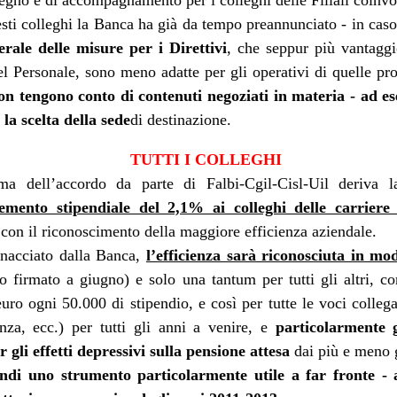
tegno e di accompagnamento per i colleghi delle Filiali coinvo
vincoli reciproci
e politiche a tutti gli effetti, con sottintesi
fra le parti 
esti colleghi la Banca ha già da tempo preannunciato - in cas
erale delle misure per i Direttivi
, che seppur più vantaggi
quindi biunivoca
, a 360 gradi. E l’indipendenza diventa una parvenz
 Personale, sono meno adatte per gli operativi di quelle prop
ttimane nasconderebbe quindi un'attenzione totale a tutt'altro, tipo val
on tengono conto di contenuti negoziati in materia - ad es
il vero lavoro
 non essere tagliati fuori da nomine future: insomma,
che 
 la scelta della sede
di destinazione.
e del personale gli interessa poco, se il 25 settembre è a rischio la l
, buon voto a tutti.
TUTTI I COLLEGHI
ma dell’accordo da parte di Falbi-Cgil-Cisl-Uil deriva l
Postato
26th September 2022
da Unknown
remento stipendiale del 2,1% ai colleghi delle carriere
 con il riconoscimento della maggiore efficienza aziendale.
nacciato dalla Banca,
l’efficienza sarà riconosciuta in mod
 firmato a giugno) e solo una tantum per tutti gli altri, c
ro ogni 50.000 di stipendio, e così per tutte le voci collegat
WELFARE - LE CIAMBELLE SENZA BUCHING
enza, ecc.) per tutti gli anni a venire, e
particolarmente g
gli effetti depressivi sulla pensione attesa
dai più e meno 
indi uno strumento particolarmente utile a far fronte - 