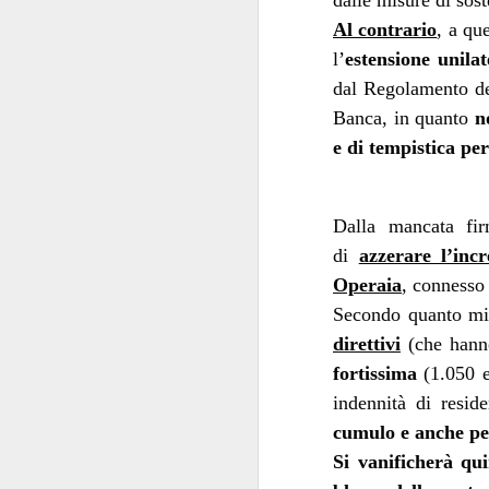
dalle misure di sos
della patria”
: carich
Al contrario
, a qu
l’
estensione unilat
La commistione è 
dal Regolamento del
silenzio di queste se
Banca, in quanto
n
posizionarsi
"
", per
e di tempistica per
Delle carrier
livelli.
Comunque la pensiate
Dalla mancata fir
di
azzerare l’inc
Operaia
, connesso
Secondo quanto mi
direttivi
(che hanno
fortissima
(1.050 eu
SEP
indennità di resid
17
cumulo e anche per 
Si vanificherà qu