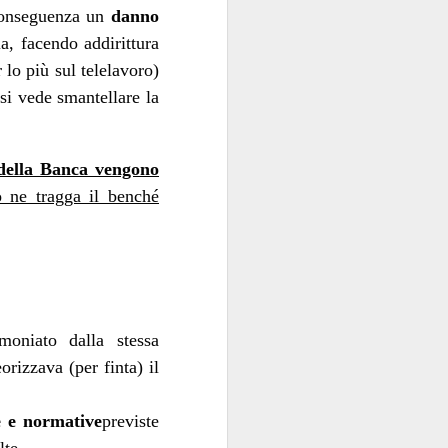
 conseguenza un
danno
sola, perché la Banca
e di talento, che non
a, facendo addirittura
 mani dei partiti...
 lo più sul telelavoro)
i luglio
)
 si vede smantellare la
 della Banca vengono
o ne tragga il benché
e indipendente dalla
 e istituzionali erano
arica di alto livello
ra.
moniato dalla stessa
orizzava (per finta) il
però esiste, specie da
la politica è
l quale
e e normative
previste
nel
emmo arguire che,
i “tecnici/salvatori