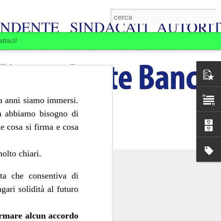
ttaci!
a anni siamo immersi.
on abbiamo bisogno di
de cosa si firma e cosa
olto chiari.
ta che consentiva di
gari solidità al futuro
E BOIARDI. LA
MINE.
ansia per la Banca
firmare alcun accordo
passare: la Banca si