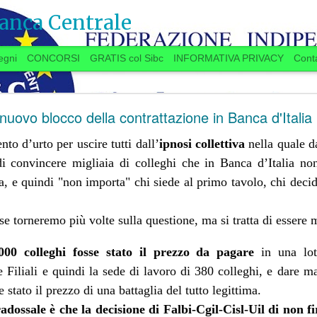
anca Centrale
egni
CONCORSI
GRATIS col Sibc
INFORMATIVA PRIVACY
Conta
SI VOTA ANCHE IN BANCA? (20 settembre)
 nuovo blocco della contrattazione in Banca d'Italia
to d’urto per uscire tutti dall’
ipnosi collettiva
nella quale d
i convincere migliaia di colleghi che in Banca d’Italia n
 anche in Banca?
ra, e quindi "non importa" chi siede al primo tavolo, chi deci
e torneremo più volte sulla questione, ma si tratta di essere m
ugno, la Delegazione aziendale si era
lo delle trattative, aveva promesso una
000 colleghi fosse stato il prezzo da pagare
in una lot
settembre
“
”
a
a spron battuto
sulle materie
11.7
 Filiali e quindi la sede di lavoro di 380 colleghi, e dare ma
TAROCCHI 
er l’Istituto e per il personale, a partire dalla
PARTITA DELLE NO
e stato il prezzo di una battaglia del tutto legittima.
re
.
...Se qualcuno “
è in 
radossale è che la decisione di Falbi-Cgil-Cisl-Uil di non 
 si stanno avviando contatti per preparare una
d’Italia
”, se la faccia 