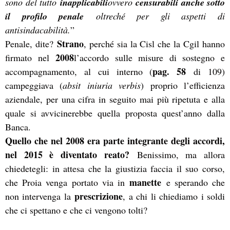
sono del tutto
inapplicabili
ovvero
censurabili anche sotto
il profilo penale
oltreché per gli aspetti di
antisindacabilità.
”
Strano
Penale, dite?
, perché sia la Cisl che la Cgil hanno
2008
firmato nel
l’accordo sulle misure di sostegno e
pag. 58
accompagnamento, al cui interno (
di 109)
campeggiava (
absit iniuria verbis
) proprio l’efficienza
aziendale, per una cifra in seguito mai più ripetuta e alla
quale si avvicinerebbe quella proposta quest’anno dalla
Banca.
Quello che nel 2008 era parte integrante degli accordi,
nel 2015 è diventato reato?
Benissimo, ma allora
chiedetegli: in attesa che la giustizia faccia il suo corso,
manette
che Proia venga portato via in
e sperando che
prescrizione
non intervenga la
, a chi li chiediamo i soldi
che ci spettano e che ci vengono tolti?