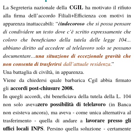
CGIL
La Segreteria nazionale della
ha motivato il rifiuto
alla firma dell’accordo Filiali+Efficienza con motivi in
apparenza inattaccabili: “
è
indecoroso
che si possa pensare
di condividere un testo dove c’è scritto espressamente che
coloro che beneficiano della tutela delle legge 104...
abbiano diritto ad accedere al telelavoro solo se possano
documentare…
una situazione di eccezionale gravità che
non consenta di trasferirsi
dall’attuale residenza
.
”
Una battaglia di civiltà, in apparenza.
Viene da chiedersi quale barbarica Cgil abbia firmato
accordi post-chiusure 2008.
gli
In quegli accordi, chi beneficiava della tutela della L. 104
zero possibilità di telelavoro
non solo aveva
(in Banca
non esisteva ancora), ma aveva - come unica alternativa al
lavorare presso gli
trasferimento - quella di andare a
uffici locali INPS
. Persino quella soluzione - certamente