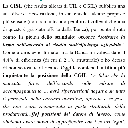
CISL
La
(che risulta alleata di UIL e CGIL) pubblica una
sua diversa ricostruzione, in cui enuclea alcune proposte
più sensate (non comunicando peraltro ai colleghi che una
di queste è già stata offerta dalla Banca), poi punta il dito
la pietra dello scandalo: occorre “
contro
sottrarre la
”
firma dell’accordo al ricatto sull’efficienza aziendale
.
Come a dire: avrei firmato, ma la Banca mi voleva dare il
4,4% di efficienza (di cui il 2,1% strutturale) e ho deciso
Un filino più
di non sottostare al ricatto. Oggi le comiche.
inquietante la posizione della CGIL
: “
è falso che la
mancata firma dell’accordo sulle misure di
accompagnamento … avrà ripercussioni negative su tutto
il personale della carriera operativa, operaia e se.ge.si.
che non vedrà riconosciuta la parte strutturale della
produttività…
[le] posizioni del datore di lavoro
, come
abbiamo avuto modo di approfondire con i nostri legali,