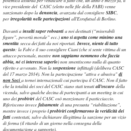
polemica assurda per vendicare il fatto che, un anno e mezzo fa, il
vice presidente del CASC (eletto nelle file della FABI) venne
sanzionato dopo la
denuncia
, avanzata dal consigliere
SIBC
,
per
irregolarità nelle partecipazioni
all'Esrufutsal di Berlino.
Davanti a
insulti super roboanti
a noi destinati (“miserabili
figure”, povertà morale” ecc.)
uno si aspetta come minimo una
smentita
secca dei fatti da noi riportati.
Invece, niente di tutto
questo
: la Fabi e il suo consigliere Ciani (che si sente vittima di un
attacco personale, mentre
non sappiamo nemmeno che faccia
abbia, né ci interessa saperlo
) non smentiscono nulla di quanto
riferito e avvenuto. Non la
sospensione
inflittagli (delibera CASC
del 17 marzo 2014). Non la partecipazione "attiva
e abusiva"
di
non Soci
a tornei internazionali cui partecipa il CASC. Non il fatto
che la totalità dei soci del CASC siano stati tenuti
all’oscuro
della
vicenda, salvo qualche decina di partecipanti a un meeting in cui
uno dei
probiviri
del CASC osò menzionare il pasticciaccio.
Riferiscono invece
falsamente
di una presunta “riabilitazione”,
mentre invece i proprio
i probiviri confermarono la veridicità dei
fatti
contestati, salvo dichiarare illegittima la sanzione per un vizio
di forma (il ritardo di un giorno nella consegna della
documentazione a supporto).