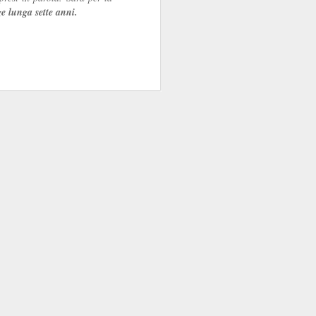
ge lunga sette anni.
sola, perché la Banca
e di talento, che non
 mani dei partiti...
i luglio
)
e indipendente dalla
 e istituzionali erano
arica di alto livello
ra.
però esiste, specie da
la politica è
l quale
nel
emmo arguire che,
i “tecnici/salvatori