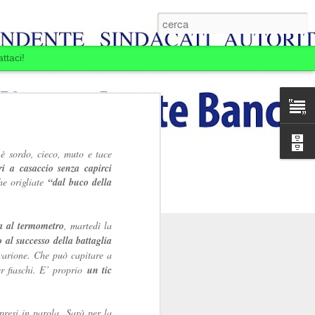
ttaci!
è sordo, cieco, muto e tace
i a casaccio senza capirci
he origliate
“dal buco della
pa al termometro
, martedì la
 al successo della battaglia
svarione. Che può capitare a
E BOIARDI. LA
er fiaschi. E’ proprio
un tic
MINE.
ansia per la Banca
presi in parola. Sarà per la
passare: la Banca si