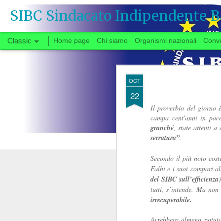
SIBC Sindacato Indipendente B
Classic
Home page
Chi siamo
Organismi nazionali
Conv
SEP
OCT
26
22
Il proverbio del giorno 
campa cent'anni in pace
Si vota
granché
, state attenti a
serratura”
.
Quando, a fine gi
Secondo il più noto cost
Falbi e i suoi compari al
congedata dal tavo
del SIBC sull’efficienza
partenza negoziale 
tutti, s’intende. Ma non 
di urgente interesse p
irrecuperabile.
carrie
riforma delle
Il fatto che solo ora
Avrebbero almeno potuto