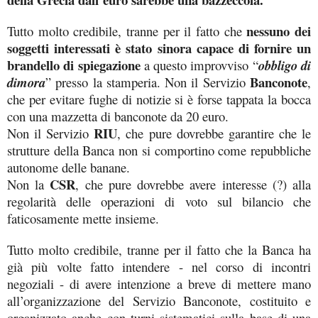
nessuno dei
Tutto molto credibile, tranne per il fatto che
soggetti interessati è stato sinora capace di fornire un
brandello di spiegazione
a questo improvviso “
obbligo di
Banconote
dimora
” presso la stamperia. Non il Servizio
,
che per evitare fughe di notizie si è forse tappata la bocca
con una mazzetta di banconote da 20 euro.
RIU
Non il Servizio
, che pure dovrebbe garantire che le
strutture della Banca non si comportino come repubbliche
autonome delle banane.
CSR
Non la
, che pure dovrebbe avere interesse (?) alla
regolarità delle operazioni di voto sul bilancio che
faticosamente mette insieme.
Tutto molto credibile, tranne per il fatto che la Banca ha
già più volte fatto intendere - nel corso di incontri
negoziali - di avere intenzione a breve di mettere mano
all’organizzazione del Servizio Banconote, costituito e
organizzato anche con turni sistematici sulla base di una