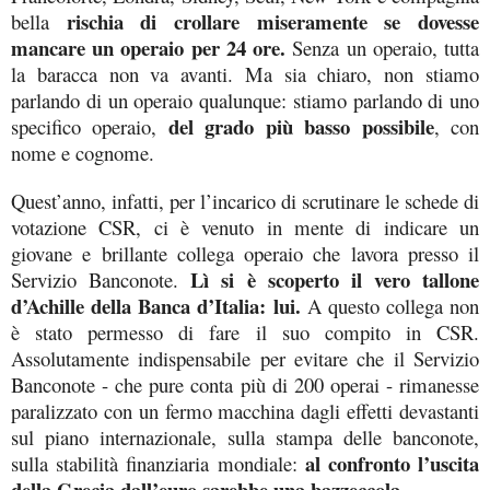
rischia di crollare miseramente se dovesse
bella
mancare un operaio per 24 ore.
Senza un operaio, tutta
la baracca non va avanti. Ma sia chiaro, non stiamo
parlando di un operaio qualunque: stiamo parlando di uno
del grado più basso possibile
specifico operaio,
, con
nome e cognome.
Quest’anno, infatti, per l’incarico di scrutinare le schede di
votazione CSR, ci è venuto in mente di indicare un
giovane e brillante collega operaio che lavora presso il
Lì si è scoperto il vero tallone
Servizio Banconote.
d’Achille della Banca d’Italia: lui.
A questo collega non
è stato permesso di fare il suo compito in CSR.
Assolutamente indispensabile per evitare che il Servizio
Banconote - che pure conta più di 200 operai - rimanesse
paralizzato con un fermo macchina dagli effetti devastanti
sul piano internazionale, sulla stampa delle banconote,
al confronto l’uscita
sulla stabilità finanziaria mondiale:
della Grecia dall’euro sarebbe una bazzeccola.