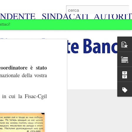
ttaci!
coordinatore è stato
nazionale della vostra
 in cui la Fisac-Cgil
E BOIARDI. LA
MINE.
ansia per la Banca
passare: la Banca si