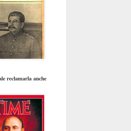
sola, perché la Banca
e di talento, che non
 mani dei partiti...
i luglio
)
e indipendente dalla
male reclamarla anche
 e istituzionali erano
arica di alto livello
ra.
però esiste, specie da
la politica è
l quale
nel
emmo arguire che,
i “tecnici/salvatori