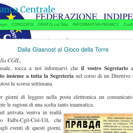
anca Centrale
egni
CONCORSI
GRATIS col Sibc
INFORMATIVA PRIVACY
Conta
SI VOTA ANCHE IN BANCA? (20 settembre)
Dalla Glasnost al Gioco della Torre
 alla CGIL
,
il vostro Segretario 
ssale, tocca a noi informarvi che
 anche in Banca?
iato insieme a tutta la Segreteria
nel corso di un Direttivo 
tosi la scorsa settimana.
ugno, la Delegazione aziendale si era
 giorni di leggere nella posta elettronica un comunicato
lo delle trattative, aveva promesso una
te le ragioni di una scelta tanto traumatica.
settembre
“
”
a
a spron battuto
sulle materie
il arrivata veniva in realtà
11.7
TAROCCHI 
er l’Istituto e per il personale, a partire dalla
io Falbi-Cgil-Cisl-Uil, che
PARTITA DELLE NO
re
.
ugli eventi di questi giorni,
...Se qualcuno “
è in 
 si stanno avviando contatti per preparare una
d’Italia
”, se la faccia 