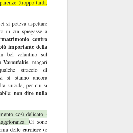
parenze (troppo tardi,
ci si poteva aspettare
o in cui spiegasse a
“matrimonio contro
più importante della
n bel volantino sul
Varoufakis
su
, magari
ualche straccio di
si si stanno ancora
ta suicida, per cui si
non dire nulla
dabile:
mento così delicato -
 maggioranza.
Ci sono
carriere
forma delle
(e