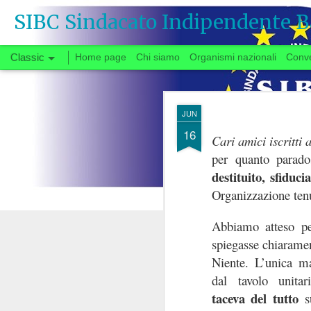
SIBC Sindacato Indipendente B
Classic
Home page
Chi siamo
Organismi nazionali
Conv
SEP
JUN
26
16
Cari amici iscritti
per quanto parado
Si vota
destituito, sfiduc
Organizzazione tenu
Quando, a fine gi
Abbiamo atteso per
congedata dal tavo
spiegasse chiaramen
partenza negoziale 
Niente. L’unica ma
di urgente interesse p
dal tavolo unitar
carrie
riforma delle
taceva del tutto
s
Il fatto che solo ora