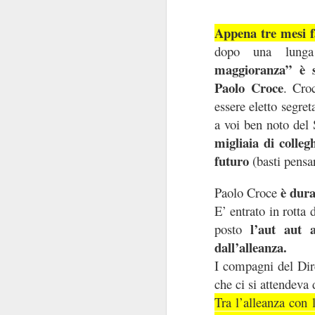
della patria”
: carich
Appena tre mesi 
dopo una lunga
La commistione è 
maggioranza” è s
silenzio di queste se
posizionarsi
"
", per
Paolo Croce
. Croc
Delle carrier
livelli.
essere eletto segre
Comunque la pensiate
a voi ben noto del 
migliaia di colleg
futuro
(basti pensa
è dura
Paolo Croce
E’ entrato in rotta d
l’aut aut 
posto
dall’alleanza.
SEP
I compagni del Dir
17
che ci si attendeva
Tra l’alleanza con 