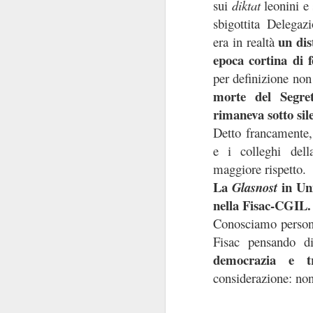
sui
diktat
leonini e 
convocazione (manco
sbigottita Delegaz
Regina Elisabetta
un dis
era in realtà
niente di s
combina
epoca cortina di f
Tra le pochissime
per definizione no
non
propensione a
morte del Segre
l’Istituzione e per
scioglimento
delle Ca
rimaneva sotto sil
Detto francamente,
Ipotesi, invero, inq
e i colleghi del
Innanzi tutto perch
maggiore rispetto.
politica
.
La
in Un
Glasnost
transum
Decenni di
nella Fisac-CGIL
state viste come un
Conosciamo persone 
nello Stato. Perché n
Fisac pensando di
democrazia e tr
Non si è mai riflettu
considerazione: non 
alcuni anni. I Ver
protagonista domi
momento in cui la p