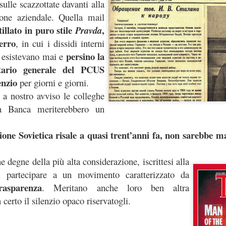
sulle scazzottate davanti alla
 fosse il cerimoniale per le esequie della
mette in sicurezza da 
ione aziendale. Quella mail
...), significa che a settembre non si
d’Italia è 6.800 person
tillato in puro stile
,
Pravda
erio
.
mettono il cervello nelle
erro
comunicato d
, in cui i dissidi interni
(qui tutto il
escludendo
 spiegazioni possibili,
la
persino la
n esistevano mai e
 dire la verità
disinteresse
e il
per
tario generale del PCUS
 il personale, compare l’improvviso
mere di fine luglio, da cui la trepida attesa dell’esito delle elezioni.
enzio
per giorni e giorni.
 a nostro avviso le colleghe
uietante.
la Banca meriterebbero un
un'Istituzion
é ci hanno sempre raccontato che la Banca d’Italia è
ione Sovietica risale a quasi trent’anni fa, non sarebbe 
anze
cariche
continue tra i Vertici dell’Istituto e le maggiori
di governo
.
una sola direzione
 processo a
: dalla Banca si esce per assumere una c
degne della più alta considerazione, iscrittesi alla
oi siamo bravi, siamo super partes, siamo tecnici, siamo migliori, eccete
 partecipare a un movimento caratterizzato da
asparenza
. Meritano anche loro ben altra
in senso contrario
to a sufficienza sull’esistenza di una dinamica
. Che 
certo il silenzio opaco riservatogli.
tici dell’Istituto sono nominati con un meccanismo complesso ne
nante
. Se si connette questo aspetto a quello sopra descritto, potr
olitica nomina i Vertici della Banca, sta nominando anche i possibil