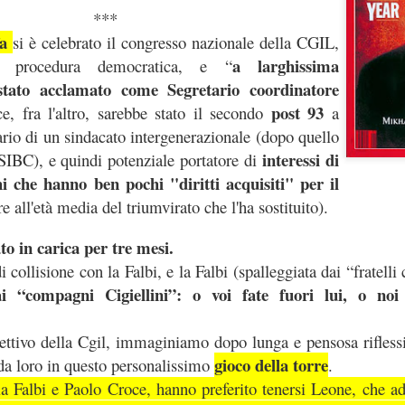
***
vincoli reciproci
e politiche a tutti gli effetti, con sottintesi
fra le parti 
fa
si è celebrato il congresso nazionale della CGIL,
a larghissima
 procedura democratica, e “
quindi biunivoca
, a 360 gradi. E l’indipendenza diventa una parvenz
tato acclamato come Segretario coordinatore
ttimane nasconderebbe quindi un'attenzione totale a tutt'altro, tipo val
il vero lavoro
 non essere tagliati fuori da nomine future: insomma,
che 
post 93
e, fra l'altro, sarebbe stato il secondo
a
e del personale gli interessa poco, se il 25 settembre è a rischio la l
tario di un sindacato intergenerazionale (dopo quello
, buon voto a tutti.
interessi di
SIBC), e quindi potenziale portatore di
hi che hanno ben pochi "diritti acquisiti" per il
Postato
26th September 2022
da Unknown
re all'età media del triumvirato che l'ha sostituito).
to in carica per tre mesi.
i collisione con la Falbi, e la Falbi (spalleggiata dai “fratelli 
ai “compagni Cigiellini”: o voi fate fuori lui, o noi
WELFARE - LE CIAMBELLE SENZA BUCHING
ettivo della Cgil, immaginiamo dopo lunga e pensosa riflessi
gioco della torre
 da loro in questo personalissimo
.
la Falbi e Paolo Croce, hanno preferito tenersi Leone, che ade