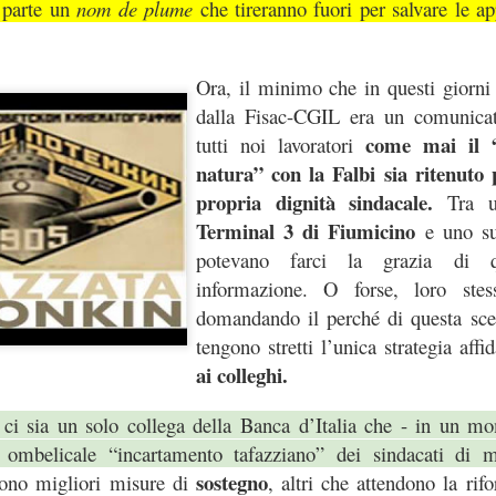
 parte un
nom de plume
che tireranno fuori per salvare le ap
Le c
iambelle senza
e
Ora, il minimo che in questi giorni 
dalla Fisac-CGIL era un comunicat
Buching
come mai il 
tutti noi lavoratori
natura” con la Falbi sia ritenuto 
io di interessi sull'assicurazione
propria dignità sindacale.
Tra u
Terminal 3 di Fiumicino
e uno 
le riescono col buco (al massimo, col buching).
La
potevano farci la grazia di q
re che nessuno si accorgesse che la versione di
informazione. O forse, loro stes
ndierata sul portale welfare fosse una
domandando il perché di questa scel
nte
fake
, e le è andata male. Poteva sperare che ad
tengono stretti l’unica strategia affi
sindacati che scambiano silenzi con
 uno di quei
ai colleghi.
C le va malissimo. Poteva sperare che, preda della
ssimo le storielle della mail ferragostana che ci è stata
i sia un solo collega della Banca d’Italia che - in un mo
ce non solo non ce le siamo bevute, ma
o ombelicale “incartamento tafazziano” dei sindacati di
rsino
Bechis
(!) ha per una volta evidenziato il
sostegno
dono migliori misure di
, altri che attendono la ri
revole riservato al personale
della Banca (“
clausole