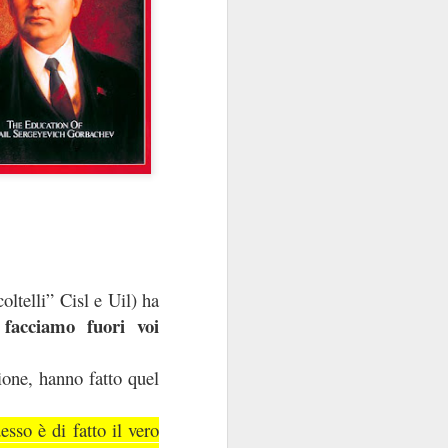
contraenti.
a per anime belle. Il
utare in extremis come
si fa con gusto a certi
oro.
coltelli” Cisl e Uil) ha
 facciamo fuori voi
one, hanno fatto quel
sso è di fatto il vero