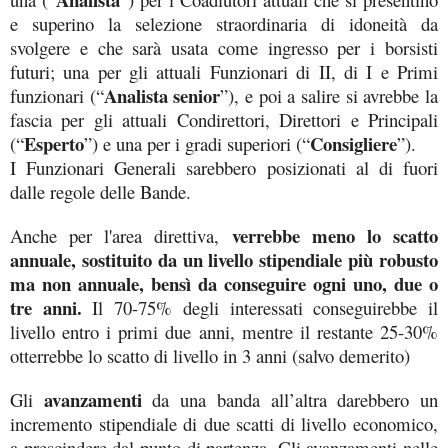
e superino la selezione straordinaria di idoneità da
svolgere e che sarà usata come ingresso per i borsisti
futuri; una per gli attuali Funzionari di II, di I e Primi
Analista senior
funzionari (“
”), e poi a salire si avrebbe la
fascia per gli attuali Condirettori, Direttori e Principali
Esperto
Consigliere
(“
”) e una per i gradi superiori (“
”).
I Funzionari Generali sarebbero posizionati al di fuori
dalle regole delle Bande.
verrebbe meno lo scatto
Anche per l'area direttiva,
annuale, sostituito da un livello stipendiale più robusto
ma non annuale, bensì da conseguire ogni uno, due o
tre anni.
Il 70-75% degli interessati conseguirebbe il
livello entro i primi due anni, mentre il restante 25-30%
otterrebbe lo scatto di livello in 3 anni (salvo demerito)
avanzamenti
Gli
da una banda all’altra darebbero un
incremento stipendiale di due scatti di livello economico,
a prescindere dal punto di partenza. Gli avanzamenti nelle