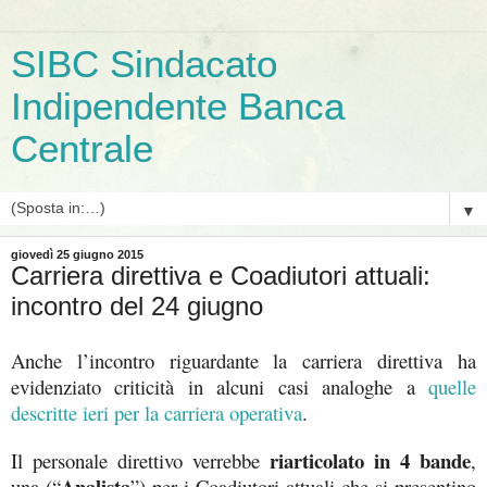
SIBC Sindacato
Indipendente Banca
Centrale
▼
giovedì 25 giugno 2015
Carriera direttiva e Coadiutori attuali:
incontro del 24 giugno
Anche l’incontro riguardante la carriera direttiva ha
evidenziato criticità in alcuni casi analoghe a
quelle
descritte ieri per la carriera operativa
.
riarticolato in 4 bande
Il personale direttivo verrebbe
,
Analista
una (
“
”
) per i Coadiutori attuali che si presentino