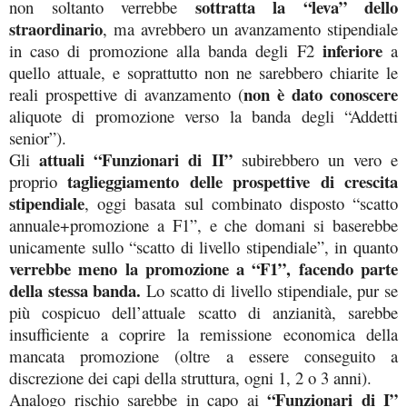
sottratta la “leva” dello
non soltanto verrebbe
straordinario
, ma avrebbero un avanzamento stipendiale
inferiore
in caso di promozione alla banda degli F2
a
quello attuale, e soprattutto non ne sarebbero chiarite le
non è dato conoscere
reali prospettive di avanzamento (
aliquote di promozione verso la banda degli “Addetti
senior”).
attuali “Funzionari di II”
Gli
subirebbero un vero e
taglieggiamento delle prospettive di crescita
proprio
stipendiale
, oggi basata sul combinato disposto “scatto
annuale+promozione a F1”, e che domani si baserebbe
unicamente sullo “scatto di livello stipendiale”, in quanto
verrebbe meno la promozione a “F1”, facendo parte
della stessa banda.
Lo scatto di livello stipendiale, pur se
più cospicuo dell’attuale scatto di anzianità, sarebbe
insufficiente a coprire la remissione economica della
mancata promozione (oltre a essere conseguito a
discrezione dei capi della struttura, ogni 1, 2 o 3 anni).
“Funzionari di I”
Analogo rischio sarebbe in capo ai