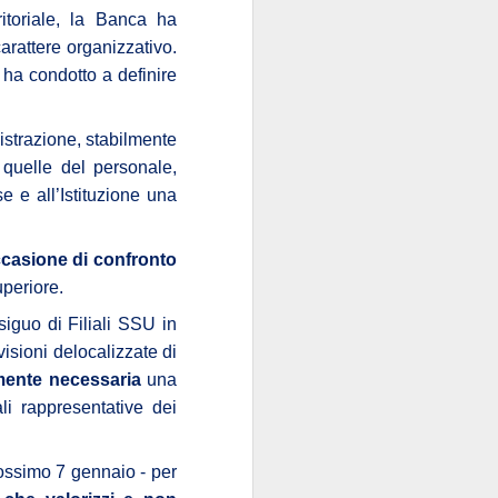
ritoriale, la Banca ha
sola, perché la Banca
e di talento, che non
carattere organizzativo.
 mani dei partiti...
 ha condotto a definire
i luglio
)
istrazione, stabilmente
 quelle del personale,
e e all’Istituzione una
e indipendente dalla
occasione di confronto
uperiore.
 e istituzionali erano
siguo di Filiali SSU in
arica di alto livello
visioni delocalizzate di
ra.
amente necessaria
una
li
rappresentative dei
però esiste, specie da
la politica è
l quale
nel
emmo arguire che,
rossimo 7 gennaio - per
i “tecnici/salvatori