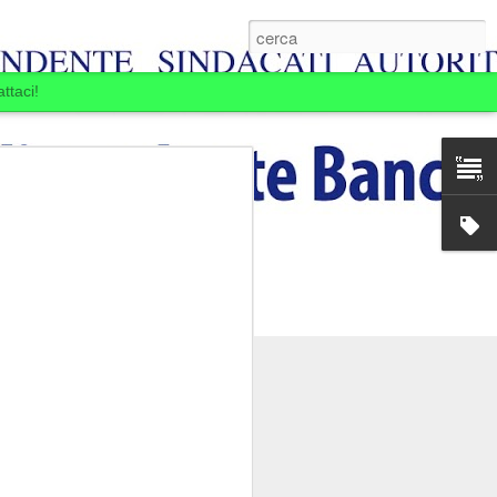
ttaci!
E BOIARDI. LA
MINE.
ansia per la Banca
passare: la Banca si