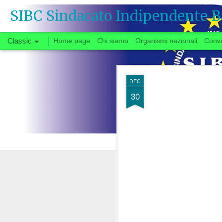
SIBC Sindacato Indipendente B
Classic
Home page
Chi siamo
Organismi nazionali
Conv
SEP
DEC
26
30
Si vota
Quando, a fine gi
congedata dal tavo
partenza negoziale 
di urgente interesse p
carrie
riforma delle
Il fatto che solo ora