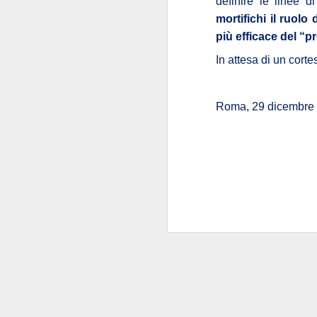
definire le linee 
della patria”
: carich
mortifichi il ruolo d
più efficace del “
La commistione è 
In attesa di un corte
silenzio di queste se
posizionarsi
"
", per
Delle carrier
livelli.
Roma, 29 dicembre
Comunque la pensiate
La Seg
SEP
17