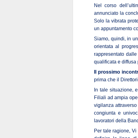
convocazione (manco
Nel corso dell’ulti
Regina Elisabetta
annunciato la conclu
niente di s
combina
Solo la vibrata prot
Tra le pochissime
un appuntamento con 
non
propensione a
Siamo, quindi, in u
l’Istituzione e per
orientata al progre
scioglimento
delle Ca
rappresentato dalle 
qualificata e diffusa
Ipotesi, invero, inq
Innanzi tutto perch
Il prossimo incontr
politica
.
prima che il Diretto
transum
Decenni di
In tale situazione, 
state viste come un
Filiali ad ampia ope
nello Stato. Perché n
vigilanza attravers
congiunta e univoc
Non si è mai riflettu
lavoratori della Banca
alcuni anni. I Ver
protagonista domi
Per tale ragione, Vi
momento in cui la p