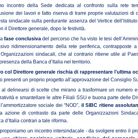
 fosse il cerimoniale per le esequie della
mo incontro della Sede dedicata al confronto sulla rete ter
mette in sicurezza da 
...), significa che a settembre non si
d’Italia è 6.800 person
sione dei lavori e fatto riserva di trarre proprie valutazioni di 
erio
.
mettono il cervello nelle
esta sindacale sulla perdurante assenza del Vertice dell’Istituto
comunicato d
(qui tutto il
escludendo
 spiegazioni possibili,
la
il Direttore generale, dopo le festività.
 dire la verità
disinteresse
e il
per
na
fase conclusiva
del percorso che ha visto le tesi dell’Ammin
 il personale, compare l’improvviso
ssivo ridimensionamento della rete periferica, contrapposte a
mere di fine luglio, da cui la trepida attesa dell’esito delle elezioni.
Organizzazioni sindacali, che al contrario ritiene utile al Paes
 presenza della Banca d’Italia nel territorio.
uietante.
un'Istituzion
é ci hanno sempre raccontato che la Banca d’Italia è
o col Direttore generale rischia di rappresentare l’ultima 
rio presenti un proprio progetto all’approvazione del Consiglio S
anze
cariche
continue tra i Vertici dell’Istituto e le maggiori
di governo
e al delinearsi di scelte che mirano a trasformare un numero e
una sola direzione
 processo a
: dalla Banca si esce per assumere una c
ratività e smantellare le altre Filiali SSU e buona parte delle Di
oi siamo bravi, siamo super partes, siamo tecnici, siamo migliori, eccete
o l’ammortizzatore sociale dei “NOD”,
il SIBC ritiene assolut
a azione di contrasto da parte delle Organizzazioni Sindaca
in senso contrario
to a sufficienza sull’esistenza di una dinamica
. Che 
 d’Italia contrari a tale riforma.
tici dell’Istituto sono nominati con un meccanismo complesso ne
nante
. Se si connette questo aspetto a quello sopra descritto, potr
 proponiamo un incontro intersindacale - da svolgere entro il p
olitica nomina i Vertici della Banca, sta nominando anche i possibil