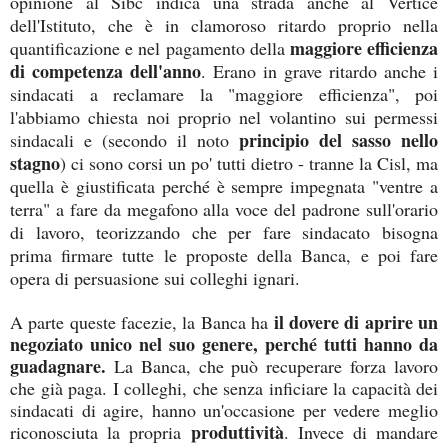
opinione al Sibc indica una strada anche al Vertice
dell'Istituto, che è in clamoroso ritardo proprio nella
maggiore efficienza
quantificazione e nel pagamento della
di competenza dell'anno
. Erano in grave ritardo anche i
sindacati a reclamare la "maggiore efficienza", poi
l'abbiamo chiesta noi proprio nel volantino sui permessi
principio del sasso nello
sindacali e (secondo il noto
stagno
) ci sono corsi un po' tutti dietro - tranne la Cisl, ma
quella è giustificata perché è sempre impegnata "ventre a
terra" a fare da megafono alla voce del padrone sull'orario
di lavoro, teorizzando che per fare sindacato bisogna
prima firmare tutte le proposte della Banca, e poi fare
opera di persuasione sui colleghi ignari.
il dovere di aprire un
A parte queste facezie, la Banca ha
negoziato unico nel suo genere, perché tutti hanno da
guadagnare.
La Banca, che può recuperare forza lavoro
che già paga. I colleghi, che senza inficiare la capacità dei
sindacati di agire, hanno un'occasione per vedere meglio
produttività
riconosciuta la propria
. Invece di mandare