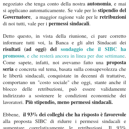
autonomia
negoziato che tenga conto della nostra
, e mai
stipendio del
si applicano automaticamente. Se vale per lo
Governatore
retribuzioni
, a maggior ragione vale per le
permessi sindacali
di noi tutti, vale per i
.
Detto questo, in vista della riunione, ci pare corretto
informare tutti voi, la Banca e gli altri Sindacati dei
risultati (ad oggi) del
sondaggio che il SIBC ha
promosso
, e che resterà ancora in linea per due settimane
.
proposta
Come sapete, infatti, noi avevamo fatto una
seria
e concreta sul tema, basata sulla consapevolezza che
le libertà sindacali, conquistate in decenni di trattative,
comportano un "costo sociale" che oggi, stante anche il
blocco delle retribuzioni, può essere validamente
indirizzato a sostenere le condizioni economiche dei
Più stipendio, meno permessi sindacali.
lavoratori.
il 93% dei colleghi che ha risposto è favorevole
Ebbene,
alla proposta SIBC di ridurre i permessi sindacali e
aumentare correlativamente le retribuzioni. Il 93%