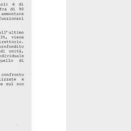
contraenti.
a per anime belle. Il
utare in extremis come
si fa con gusto a certi
oro.