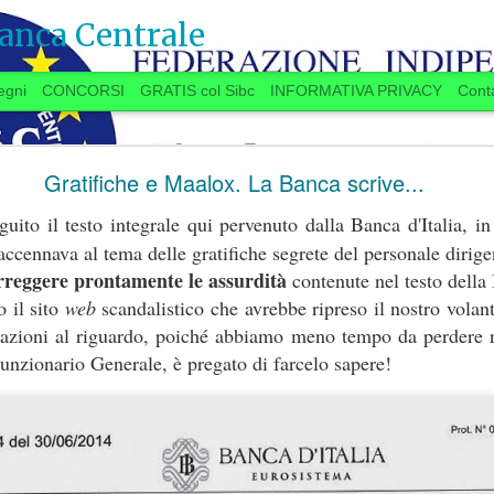
anca Centrale
egni
CONCORSI
GRATIS col Sibc
INFORMATIVA PRIVACY
Conta
SI VOTA ANCHE IN BANCA? (20 settembre)
Gratifiche e Maalox. La Banca scrive...
uito il testo integrale qui pervenuto dalla Banca d'Italia, i
accennava al tema delle gratifiche segrete del personale dirige
 anche in Banca?
rreggere prontamente le assurdità
contenute nel testo della 
 il sito
web
scandalistico che avrebbe ripreso il nostro volan
azioni al riguardo, poiché abbiamo meno tempo da perdere n
ugno, la Delegazione aziendale si era
Funzionario Generale, è pregato di farcelo sapere!
lo delle trattative, aveva promesso una
settembre
“
”
a
a spron battuto
sulle materie
11.7
TAROCCHI 
er l’Istituto e per il personale, a partire dalla
PARTITA DELLE NO
re
.
...Se qualcuno “
è in 
 si stanno avviando contatti per preparare una
d’Italia
”, se la faccia 