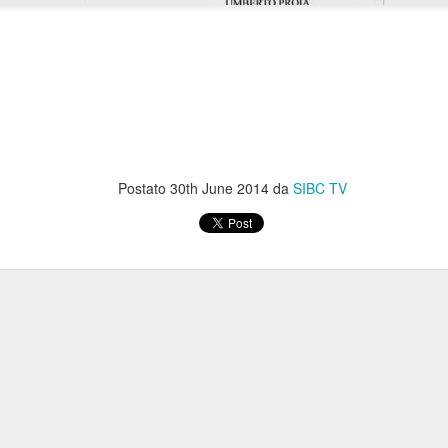
Le c
iambelle senza
e
Buching
io di interessi sull'assicurazione
Postato
30th June 2014
da
SIBC TV
le riescono col buco (al massimo, col buching).
La
re che nessuno si accorgesse che la versione di
ndierata sul portale welfare fosse una
nte
fake
, e le è andata male. Poteva sperare che ad
sindacati che scambiano silenzi con
 uno di quei
C le va malissimo. Poteva sperare che, preda della
ssimo le storielle della mail ferragostana che ci è stata
ce non solo non ce le siamo bevute, ma
rsino
Bechis
(!) ha per una volta evidenziato il
revole riservato al personale
della Banca (“
clausole