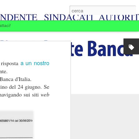
ttaci!
a un nostro
n risposta
nte.
Banca d'Italia.
tino del 24 giugno. Se
avigando sui siti
web
E BOIARDI. LA
MINE.
ansia per la Banca
passare: la Banca si