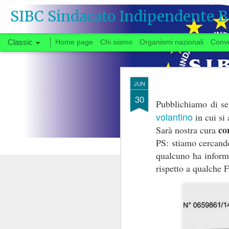
SIBC Sindacato Indipendente B
Classic
Home page
Chi siamo
Organismi nazionali
Conv
SEP
JUN
26
30
Pubblichiamo di seg
volantino
in cui si 
Si vota
co
Sarà nostra cura
PS: stiamo cercando
qualcuno ha inform
Quando, a fine gi
rispetto a qualche 
congedata dal tavo
partenza negoziale 
di urgente interesse p
carrie
riforma delle
Il fatto che solo ora