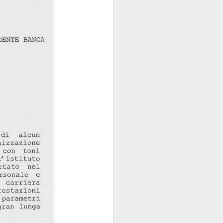
sola, perché la Banca
e di talento, che non
 mani dei partiti...
i luglio
)
e indipendente dalla
 e istituzionali erano
arica di alto livello
ra.
però esiste, specie da
la politica è
l quale
nel
emmo arguire che,
i “tecnici/salvatori