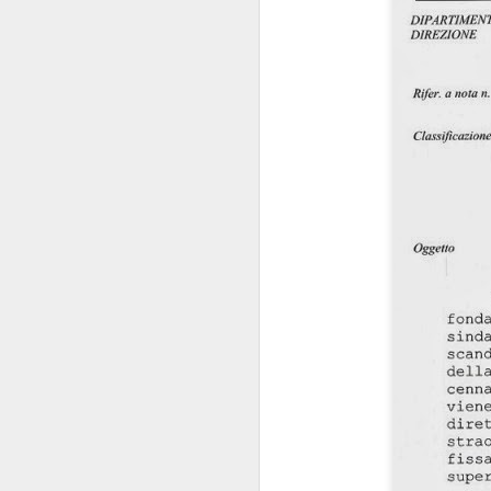
convocazione (manco
Regina Elisabetta
niente di s
combina
Tra le pochissime
non
propensione a
l’Istituzione e per
scioglimento
delle Ca
Ipotesi, invero, inq
Innanzi tutto perch
politica
.
transum
Decenni di
state viste come un
nello Stato. Perché n
Non si è mai riflettu
alcuni anni. I Ver
protagonista domi
momento in cui la p