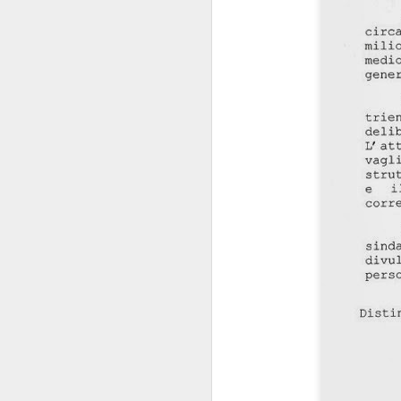
della patria”
: carich
La commistione è 
silenzio di queste se
posizionarsi
"
", per
Delle carrier
livelli.
Comunque la pensiate
SEP
17