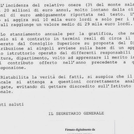
vincoli reciproci
e politiche a tutti gli effetti, con sottintesi
fra le parti 
quindi biunivoca
, a 360 gradi. E l’indipendenza diventa una parvenz
ttimane nasconderebbe quindi un'attenzione totale a tutt'altro, tipo val
il vero lavoro
 non essere tagliati fuori da nomine future: insomma,
che 
e del personale gli interessa poco, se il 25 settembre è a rischio la l
, buon voto a tutti.
Postato
26th September 2022
da Unknown
WELFARE - LE CIAMBELLE SENZA BUCHING