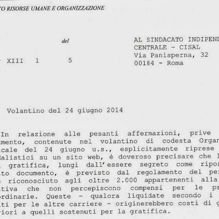
 fosse il cerimoniale per le esequie della
mette in sicurezza da 
...), significa che a settembre non si
d’Italia è 6.800 person
erio
.
mettono il cervello nelle
comunicato d
(qui tutto il
escludendo
 spiegazioni possibili,
la
 dire la verità
disinteresse
e il
per
 il personale, compare l’improvviso
mere di fine luglio, da cui la trepida attesa dell’esito delle elezioni.
uietante.
un'Istituzion
é ci hanno sempre raccontato che la Banca d’Italia è
anze
cariche
continue tra i Vertici dell’Istituto e le maggiori
di governo
una sola direzione
 processo a
: dalla Banca si esce per assumere una c
oi siamo bravi, siamo super partes, siamo tecnici, siamo migliori, eccete
in senso contrario
to a sufficienza sull’esistenza di una dinamica
. Che 
tici dell’Istituto sono nominati con un meccanismo complesso ne
nante
. Se si connette questo aspetto a quello sopra descritto, potr
olitica nomina i Vertici della Banca, sta nominando anche i possibil