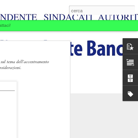
ttaci!
e sul tema dell'accentramento
onsiderazioni.
E BOIARDI. LA
MINE.
ansia per la Banca
passare: la Banca si