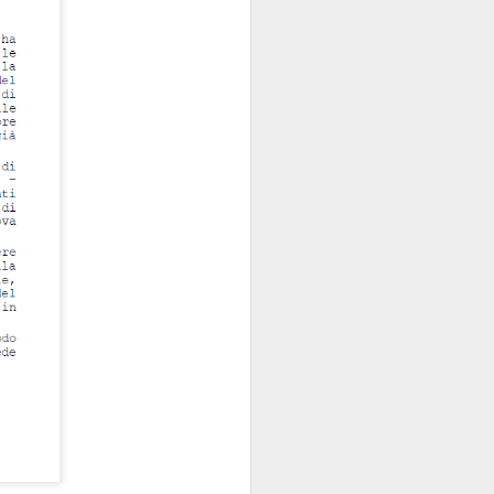
sola, perché la Banca
e di talento, che non
 mani dei partiti...
i luglio
)
e indipendente dalla
 e istituzionali erano
arica di alto livello
ra.
però esiste, specie da
la politica è
l quale
nel
emmo arguire che,
i “tecnici/salvatori