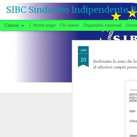
SIBC Sindacato Indipendente B
Classic
Home page
Chi siamo
Organismi nazionali
Conv
SEP
JAN
26
23
Inoltriamo la nota che la
di ulteriori compiti press
Si vota
Quando, a fine gi
congedata dal tavo
partenza negoziale 
di urgente interesse p
carrie
riforma delle
Il fatto che solo ora