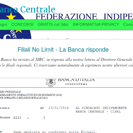
anca Centrale
egni
CONCORSI
GRATIS col Sibc
INFORMATIVA PRIVACY
Conta
SI VOTA ANCHE IN BANCA? (20 settembre)
Filiali No Limit - La Banca risponde
 Banca ha inviato al SIBC, in risposta alla nostra lettera al Direttore General
o le filiali regionali. Ci riserviamo naturalmente di esprimere nostre ulteriori c
 anche in Banca?
ugno, la Delegazione aziendale si era
lo delle trattative, aveva promesso una
settembre
“
”
a
a spron battuto
sulle materie
11.7
TAROCCHI 
er l’Istituto e per il personale, a partire dalla
PARTITA DELLE NO
re
.
...Se qualcuno “
è in 
 si stanno avviando contatti per preparare una
d’Italia
”, se la faccia 