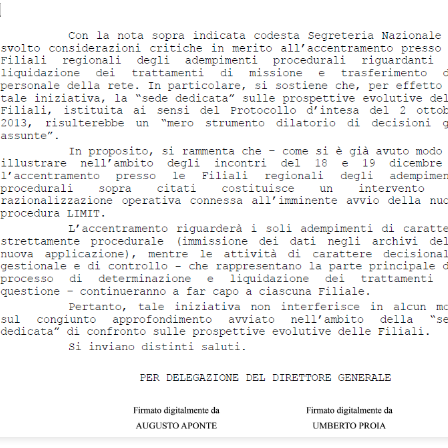
 fosse il cerimoniale per le esequie della
mette in sicurezza da 
...), significa che a settembre non si
d’Italia è 6.800 person
erio
.
mettono il cervello nelle
comunicato d
(qui tutto il
escludendo
 spiegazioni possibili,
la
 dire la verità
disinteresse
e il
per
 il personale, compare l’improvviso
mere di fine luglio, da cui la trepida attesa dell’esito delle elezioni.
uietante.
un'Istituzion
é ci hanno sempre raccontato che la Banca d’Italia è
anze
cariche
continue tra i Vertici dell’Istituto e le maggiori
di governo
una sola direzione
 processo a
: dalla Banca si esce per assumere una c
oi siamo bravi, siamo super partes, siamo tecnici, siamo migliori, eccete
in senso contrario
to a sufficienza sull’esistenza di una dinamica
. Che 
tici dell’Istituto sono nominati con un meccanismo complesso ne
nante
. Se si connette questo aspetto a quello sopra descritto, potr
olitica nomina i Vertici della Banca, sta nominando anche i possibil