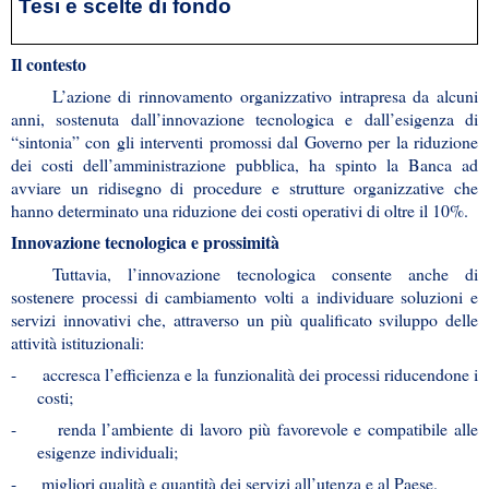
Tesi e scelte di fondo
Il contesto
L’azione di rinnovamento organizzativo intrapresa da alcu­ni
anni, sostenuta dall’innovazione tecnologica e dall’esigenza di
“sintonia” con gli interventi promossi dal Governo per la riduzione
dei costi dell’amministrazione pubblica, ha spinto la Banca ad
avviare un ridisegno di procedure e strutture organizzative che
hanno determinato una riduzione dei costi operativi di oltre il 10%.
Innovazione tecnologica e prossimità
Tuttavia, l’innovazione tecnologica consente anche di
sostenere processi di cambiamento volti a individuare soluzioni e
servizi innovativi che, attraverso un più qualificato sviluppo delle
attività istituzionali:
-
accresca l’efficienza e la funzionalità dei processi riducendone i
costi;
-
renda l’ambiente di lavoro più favorevole e compatibile alle
esigenze individuali;
-
migliori qualità e quantità dei servizi all’utenza e al Paese.