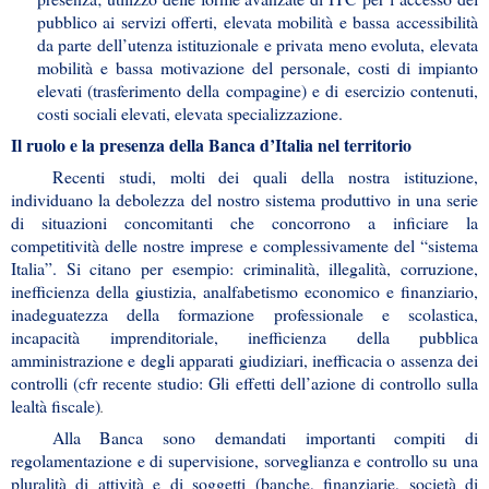
pubblico ai servizi offerti, elevata mobilità e bassa accessibilità
da parte dell’utenza istituzionale e privata meno evoluta, elevata
mobilità e bassa motivazione del personale, costi di impianto
elevati (trasferimento della compagine) e di esercizio contenuti,
costi sociali elevati, elevata specializzazione.
Il ruolo e la presenza della Banca d’Italia nel territorio
Recenti studi, molti dei quali della nostra istituzione,
individuano la debolezza del nostro sistema produttivo in una serie
di situazioni concomitanti che concorrono a inficiare la
competitività delle nostre imprese e complessivamente del “sistema
Italia”. Si citano per esempio: criminalità, illegalità, corruzione,
inefficienza della giustizia, analfabetismo economico e finanziario,
inadeguatezza della formazione professionale e scolastica,
incapacità imprenditoriale, inefficienza della pubblica
amministrazione e degli apparati giudiziari, inefficacia o assenza dei
controlli (cfr recente studio: Gli effetti dell’azione di controllo sulla
lealtà fiscale)
.
Alla Banca sono demandati importanti compiti di
regolamentazione e di supervisione, sorveglianza e controllo su una
pluralità di attività e di soggetti (banche, finanziarie, società di