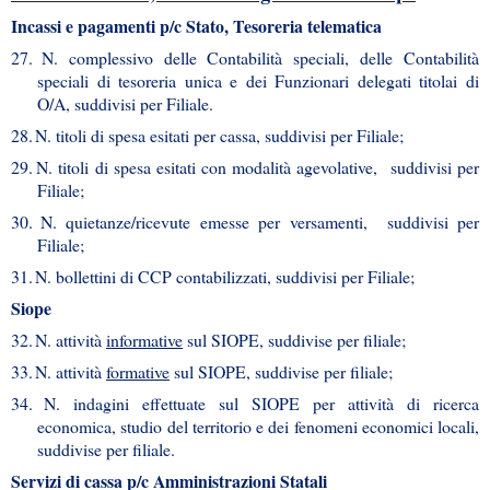
Incassi e pagamenti p/c Stato, Tesoreria telematica
27.
N. complessivo delle Contabilità speciali, delle Contabilità
speciali di tesoreria unica e dei Funzionari delegati titolai di
O/A, suddivisi per Filiale.
28.
N. titoli di spesa esitati per cassa, suddivisi per Filiale;
29.
N. titoli di spesa esitati con modalità agevolative, suddivisi per
Filiale;
30.
N. quietanze/ricevute emesse per versamenti, suddivisi per
Filiale;
31.
N. bollettini di CCP contabilizzati, suddivisi per Filiale;
Siope
32.
N. attività
informative
sul SIOPE, suddivise per filiale;
33.
N. attività
formative
sul SIOPE, suddivise per filiale;
34.
N. indagini effettuate sul SIOPE per attività di ricerca
economica, studio del territorio e dei fenomeni economici locali,
suddivise per filiale.
Servizi di cassa p/c Amministrazioni Statali