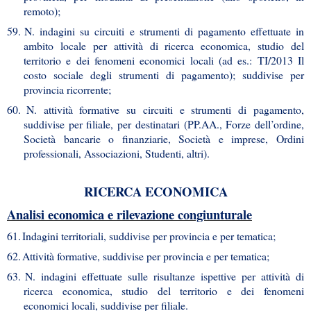
remoto);
59.
N. indagini su circuiti e strumenti di pagamento effettuate in
ambito locale per attività di ricerca economica, studio del
territorio e dei fenomeni economici locali (ad es.: TI/2013 Il
costo sociale degli strumenti di pagamento); suddivise per
provincia ricorrente;
60.
N. attività formative su circuiti e strumenti di pagamento,
suddivise per filiale, per destinatari (PP.AA., Forze dell’ordine,
Società bancarie o finanziarie, Società e imprese, Ordini
professionali, Associazioni, Studenti, altri).
RICERCA ECONOMICA
Analisi economica e rilevazione congiunturale
61.
Indagini territoriali, suddivise per provincia e per tematica;
62.
Attività formative, suddivise per provincia e per tematica;
63.
N. indagini effettuate sulle risultanze ispettive per attività di
ricerca economica, studio del territorio e dei fenomeni
economici locali, suddivise per filiale.