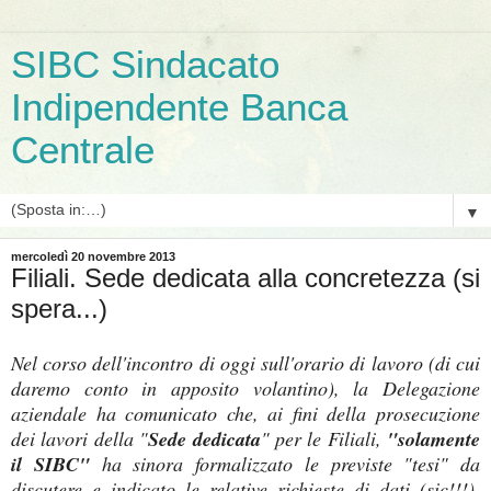
SIBC Sindacato
Indipendente Banca
Centrale
▼
mercoledì 20 novembre 2013
Filiali. Sede dedicata alla concretezza (si
spera...)
Nel corso dell'incontro di oggi sull'orario di lavoro (di cui
daremo conto in apposito volantino), la Delegazione
aziendale ha comunicato che, ai fini della prosecuzione
dei lavori della "
Sede dedicata
" per le Filiali,
"solamente
il SIBC"
ha sinora formalizzato le previste "tesi" da
discutere e indicato le relative richieste di dati (sic!!!),