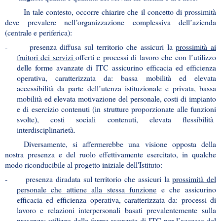
In tale contesto, occorre chiarire che il concetto di prossimità
deve prevalere nell’organizzazione complessiva dell’azienda
(centrale e periferica):
-
presenza diffusa sul territorio che assicuri la
prossimità ai
fruitori dei servizi
offerti e processi di lavoro che con l’utilizzo
delle forme avanzate di ITC assicurino efficacia ed efficienza
operativa, caratterizzata da: bassa mobilità ed elevata
accessibilità da parte dell’utenza istituzionale e privata, bassa
mobilità ed elevata motivazione del personale, costi di impianto
e di esercizio contenuti (in strutture proporzionate alle funzioni
svolte), costi sociali contenuti, elevata flessibilità
interdisciplinarietà.
Diversamente, si affermerebbe una visione opposta della
nostra presenza e del ruolo effettivamente esercitato, in qualche
modo riconducibile al progetto iniziale dell'Istituto:
-
presenza diradata sul territorio che assicuri la
prossimità del
personale che attiene alla stessa funzione
e che assicurino
efficacia ed efficienza operativa, caratterizzata da: processi di
lavoro e relazioni interpersonali basati prevalentemente sulla
presenza; utilizzo delle forme avanzate di ITC per l’accesso del