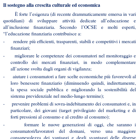
Il sostegno alla crescita culturale ed economica
È forte l’esigenza (di recente drammaticamente emersa in vari
quotidiani) di sviluppare attività dedicate all’educazione e
all’inclusione finanziaria. Secondo l’OCSE e molti esperti,
“l’educazione finanziaria contribuisce a:
-
rendere più efficienti, trasparenti, stabili e competitivi i mercati
finanziari;
-
migliorare le competenze dei consumatori nel monitoraggio e
controllo dei mercati finanziari, in modo complementare
all’azione svolta dagli organi di vigilanza;
-
aiutare i consumatori a fare scelte economiche più favorevoli al
loro benessere finanziario (diminuendo quindi, indirettamente,
la spesa sociale pubblica e migliorando la sostenibilità del
sistema previdenziale nel medio-lungo termine);
-
prevenire problemi di sovra-indebitamento dei consumatori e, in
particolare, dei giovani (target privilegiato del marketing e di
forti pressioni al consumo e al credito al consumo);
-
formare le nuove generazioni di oggi, che saranno i
consumatori/lavoratori del domani, verso una maggiore
consapevolezza dei vantaggi e degli svantaggi delle diverse