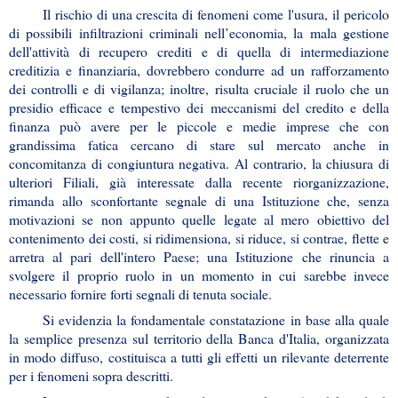
Il rischio di una crescita di fenomeni come l'usura, il pericolo
di possibili infiltrazioni criminali nell’economia, la mala gestione
dell'attività di recupero crediti e di quella di intermediazione
creditizia e finanziaria, dovrebbero condurre ad un rafforzamento
dei controlli e di vigilanza; inoltre, risulta cruciale il ruolo che un
presidio efficace e tempestivo dei meccanismi del credito e della
finanza può avere per le piccole e medie imprese che con
grandissima fatica cercano di stare sul mercato anche in
concomitanza di congiuntura negativa. Al contrario, la chiusura di
ulteriori Filiali, già interessate dalla recente riorganizzazione,
rimanda allo sconfortante segnale di una Istituzione che, senza
motivazioni se non appunto quelle legate al mero obiettivo del
contenimento dei costi, si ridimensiona, si riduce, si contrae, flette e
arretra al pari dell'intero Paese; una Istituzione che rinuncia a
svolgere il proprio ruolo in un momento in cui sarebbe invece
necessario fornire forti segnali di tenuta sociale.
Si evidenzia la fondamentale constatazione in base alla quale
la semplice presenza sul territorio della Banca d'Italia, organizzata
in modo diffuso, costituisca a tutti gli effetti un rilevante deterrente
per i fenomeni sopra descritti.