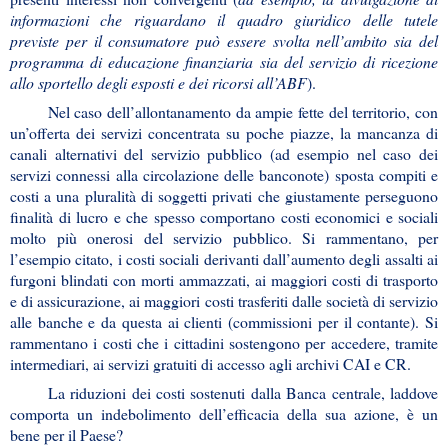
informazioni che riguardano il quadro giuridico delle tutele
previste per il consumatore può essere svolta nell’ambito sia del
programma di educazione finanziaria sia del servizio di ricezione
allo sportello degli esposti e dei ricorsi all’ABF
).
Nel caso dell’allontanamento da ampie fette del territorio, con
un’offerta dei servizi concentrata su poche piazze, la mancanza di
canali alternativi del servizio pubblico (ad esempio nel caso dei
servizi connessi alla circolazione delle banconote) sposta compiti e
costi a una pluralità di soggetti privati che giustamente perseguono
finalità di lucro e che spesso comportano costi economici e sociali
molto più onerosi del servizio pubblico. Si rammentano, per
l’esempio citato, i costi sociali derivanti dall’aumento degli assalti ai
furgoni blindati con morti ammazzati, ai maggiori costi di trasporto
e di assicurazione, ai maggiori costi trasferiti dalle società di servizio
alle banche e da questa ai clienti (commissioni per il contante). Si
rammentano i costi che i cittadini sostengono per accedere, tramite
intermediari, ai servizi gratuiti di accesso agli archivi CAI e CR.
La riduzioni dei costi sostenuti dalla Banca centrale, laddove
comporta un indebolimento dell’efficacia della sua azione, è un
bene per il Paese?