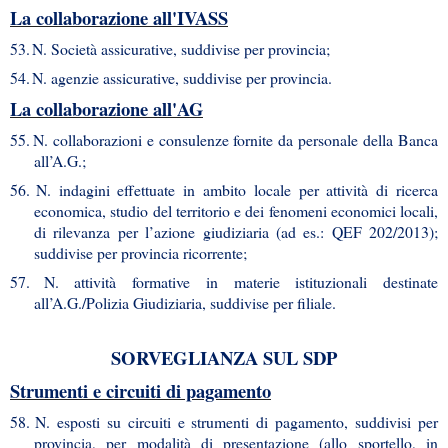
La collaborazione all'IVASS
53.
N. Società assicurative, suddivise per provincia;
54.
N. agenzie assicurative, suddivise per provincia.
La collaborazione all'AG
55.
N. collaborazioni e consulenze fornite da personale della Banca
all’A.G.;
56.
N. indagini effettuate in ambito locale per attività di ricerca
economica, studio del territorio e dei fenomeni economici locali,
di rilevanza per l’azione giudiziaria (ad es.: QEF 202/2013);
suddivise per provincia ricorrente;
57.
N. attività formative in materie istituzionali destinate
all’A.G./Polizia Giudiziaria, suddivise per filiale.
SORVEGLIANZA SUL SDP
Strumenti e circuiti di pagamento
58.
N. esposti su circuiti e strumenti di pagamento, suddivisi per
provincia, per modalità di presentazione (allo sportello, in