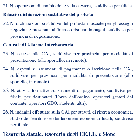
21.
N. operazioni di cambio delle valute estere, suddivise per filiale.
Rilascio dichiarazioni sostitutive del protesto
22.
N. dichiarazioni sostitutive del protesto rilasciate per gli assegni
negoziati e presentati all’incasso risultati impagati, suddivise per
provincia di negoziazione.
Centrale di Allarme Interbancaria
23.
N. accessi alla CAI, suddivise per provincia, per modalità di
presentazione (allo sportello, in remoto);
24.
N. esposti su strumenti di pagamento o iscrizione nella CAI,
suddivise per provincia, per modalità di presentazione (allo
sportello, in remoto).
25.
N. attività formative su strumenti di pagamento, suddivise per
filiale, per destinatari (Forze dell’ordine, operatori gestori del
contante, operatori GDO, studenti, altri).
26.
N. indagini effettuate sulla CAI per attività di ricerca economica,
studio del territorio e dei fenomeni economici locali, suddivise
per filiale.
Tesoreria statale, tesoreria degli EE.LL. e Siope