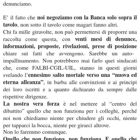
denunciamo.
noi negoziamo con la Banca
solo sopra il
E’ il fatto che
tavolo
, non sotto il tavolo come magari fanno altri.
Chi fa mille giravolte, non può permettersi di proporre una
venti mesi di denunce,
raccolta come questa, con
informazioni, proposte, rivelazioni, prese di posizione
chiare sui fatti che avvengono. Sarebbe un auto-
impallinamento. Non potrebbero mai farlo quei sindacati
che, come FALBI-CGIL-UIL, stanno in questi giorni
ennesimo salto mortale verso una “nuova ed
svelando l’
eterna alleanza”
, in barba alle convinzioni e ai principi
dei loro iscritti e a quanto dichiarato da sempre dalle
rispettive dirigenze.
La nostra vera forza
è nel mettere al “centro del
dibattito” quello che non funziona per i colleghi, perché
noi non chiediamo niente per chiudere gli occhi, niente
per tapparci la bocca, niente per girarci altrove.
Non lo faremmo comunque.
Quello che non funziona, non funziona. E quello che