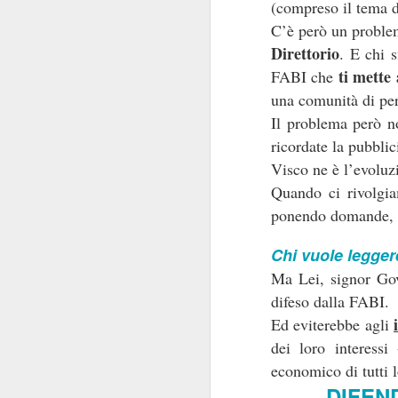
(compreso il tema 
trappola e costi a
C’è però un probl
mettendo 
mercato
”),
Direttorio
. E chi s
ti mette 
FABI che
Costretta a riconoscer
una comunità di per
è stato inserito
” sul 
Il problema però no
Sindacali
”, la Banca 
è stata voluta dal 
ricordate la pubblic
NON
che
è stato ins
Visco ne è l’evoluzi
suo specchio poco
Quando ci rivolgiam
fedele
, in termini di
ponendo domande,
intermediato da una 
Chi vuole leggere
A volersi svagare un
Ma Lei, signor Go
con cui addolcisce la 
difeso dalla FABI.
peculiarità come prez
Ed eviterebbe agli
“squalificano” l’offe
dei loro interessi
Attenzione poi a ques
economico di tutti lo
Eudaimon e Bookin
DIFEN