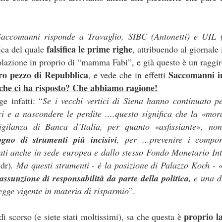
vincoli reciproci
e politiche a tutti gli effetti, con sottintesi
fra le parti 
quindi biunivoca
Saccomanni risponde a Travaglio, SIBC (Antonetti) e UIL 
, a 360 gradi. E l’indipendenza diventa una parvenz
ttimane nasconderebbe quindi un'attenzione totale a tutt'altro, tipo val
falsifica le prime righe
ica del quale
, attribuendo al giornale
il vero lavoro
 non essere tagliati fuori da nomine future: insomma,
che 
olazione in proprio di “mamma Fabi”, e già questo è un raggiro
e del personale gli interessa poco, se il 25 settembre è a rischio la l
ero pezzo di Repubblica
Saccomanni in
, e vede che in effetti
, buon voto a tutti.
che ci ha risposto? Che abbiamo ragione!
ge infatti: “
Se i vecchi vertici di Siena hanno continuato 
Postato
26th September 2022
da Unknown
i e a nascondere le perdite ....questo significa che la «mora
igilanza di Banca d´Italia, per quanto «asfissiante», non
gno di strumenti più incisivi
, per ...prevenire i compor
tati anche in sede europea e dallo stesso Fondo Monetario I
dr)
. Ma questi strumenti - è la posizione di Palazzo Koch -
assunzione di responsabilità da parte della politica
, e una 
WELFARE - LE CIAMBELLE SENZA BUCHING
legge vigente in materia di risparmio
”.
proprio l
edì scorso (e siete stati moltissimi), sa che questa è