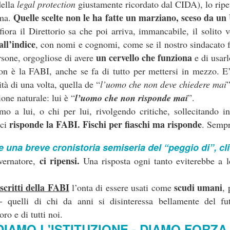
della
legal protection
giustamente ricordato dal CIDA), lo ripe
ddirittura superiori a quelli medi praticati sul
Quelle scelte non le ha fatte un marziano, sceso da un
ema.
anche in luce un fatto importante.
fiora il Direttorio sa che poi arriva, immancabile, il solito 
all’indice
, con nomi e cognomi, come se il nostro sindacato 
e, nella sua lettera di risposta, che “
il portale Booking
un cervello che funziona
sone, orgogliose di avere
e di usarl
sito Eudaimon “
su sollecitazione delle Organizzazioni
verità
n è la FABI, anche se fa di tutto per mettersi in mezzo. E’
dice una verità e una bugia, La
è che l’iniziativa
bugia
SIBC e (poche) Organizzazioni sindacali. La
è
ità di una volta, quella de “
l’uomo che non deve chiedere mai
il vero Booking
un
erito sul nostro portale
, ma
one naturale: lui è “
l’uomo che non risponde mai
”.
o a lui, o chi per lui, rivolgendo critiche, sollecitando i
prezzi
soluzioni
recesso
assicura
, varietà di
, condizioni di
, obbligo di
risponde la FABI. Fischi per fiaschi ma risponde
 ci
. Sempr
società chiamata Tantosvago.
 una breve cronistoria semiseria del “peggio di”, cli
 po’ pure noi, il testo della Banca è esilarante
per le espressioni s
ci ripensi.
vernatore,
Una risposta ogni tanto eviterebbe a le
verità; ad esempio, “
il portale ha alcune peculiarità che qualificano l’
non “q
zi più alti, cancellazioni più onerose, obbligo di assicurazione
iscritti della FABI
scudi umani
l’onta di essere usati come
,
rta.
 - quelli di chi da anni si disinteressa bellamente del fu
ta frase: “
la società Tantosvago cura
esclusivamente l’integrazione 
ro e di tutti noi.
g
”. Siamo un Paese parecchio malmesso, se ancora non abbiamo c
DIAMO L'ISTITUZIONE - DIAMO FORZA