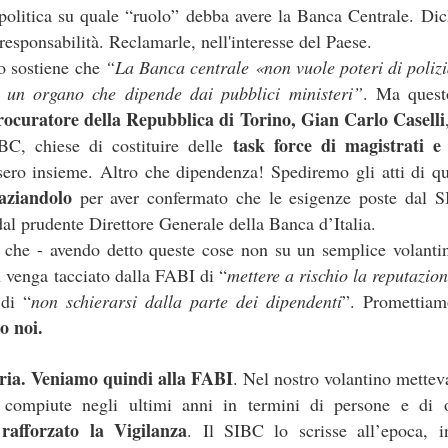
 politica su quale “ruolo” debba avere la Banca Centrale. Dich
esponsabilità. Reclamarle, nell'interesse del Paese.
Le c
iambelle senza
e
o sostiene che
“La Banca centrale «non vuole poteri di polizi
 un organo che dipende dai pubblici ministeri”
. Ma quest
Buching
rocuratore della Repubblica di Torino, Gian Carlo Caselli
task force di magistrati 
BC, chiese di costituire delle
io di interessi sull'assicurazione
sero insieme. Altro che dipendenza! Spediremo gli atti di q
aziandolo
per aver confermato che le esigenze poste dal S
al prudente Direttore Generale della Banca d’Italia.
le riescono col buco (al massimo, col buching).
La
 che - avendo detto queste cose non su un semplice volanti
re che nessuno si accorgesse che la versione di
ndierata sul portale welfare fosse una
n venga tacciato dalla FABI di “
mettere a rischio la reputazion
nte
fake
, e le è andata male. Poteva sperare che ad
 di “
non schierarsi dalla parte dei dipendenti
”. Promettiam
sindacati che scambiano silenzi con
 uno di quei
o noi.
C le va malissimo. Poteva sperare che, preda della
ssimo le storielle della mail ferragostana che ci è stata
eria. Veniamo quindi alla FABI
. Nel nostro volantino mette
ce non solo non ce le siamo bevute, ma
e
compiute negli ultimi anni in termini di persone e di 
rsino
Bechis
(!) ha per una volta evidenziato il
rafforzato la Vigilanza
. Il SIBC lo scrisse all’epoca, 
revole riservato al personale
della Banca (“
clausole