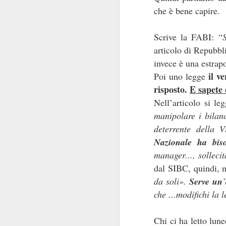
che è bene capire.
della patria”
: carich
La commistione è 
Scrive la FABI: “
silenzio di queste se
articolo di Repubbl
posizionarsi
"
", per
invece è una estrap
Delle carrier
livelli.
il v
Poi uno legge
Comunque la pensiate
risposto.
E sapete 
Nell’articolo si leg
manipolare i bilanc
deterrente della V
Nazionale ha biso
manager..., solleci
dal SIBC, quindi, n
da soli».
Serve un´
SEP
che ...modifichi la 
17
C
hi ci ha letto lun