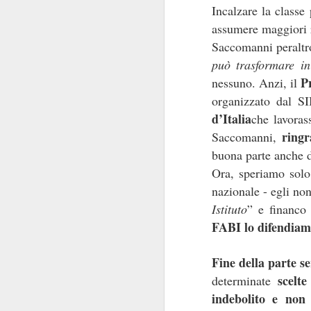
Incalzare la classe
assumere maggiori r
Welfar
Saccomanni peraltr
può trasformare in
P
nessuno. Anzi, il
organizzato dal SI
Il grovigl
d’Italia
che lavoras
ringr
Saccomanni,
buona parte anche d
Non tutte le ciambel
Ora, speriamo solo
Banca poteva spera
Booking.com sba
nazionale - egli no
praticame
versione
Istituto
” e financo
accorgersene fosse
FABI lo difendiam
favori
, e con il SIB
calura estiva, ci beve
Fine della parte s
inviata, e inve
scelt
determinate
pe
contestualmente
indebolito e non 
trattamento non favo