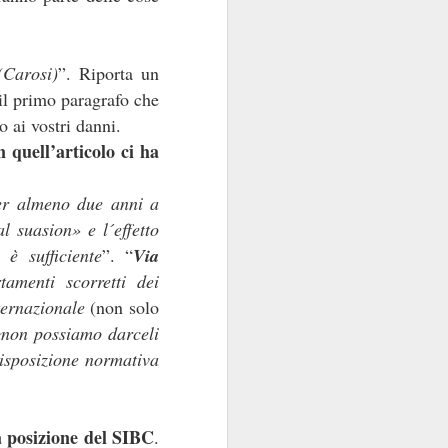
contraenti.
(Carosi)
a per anime belle. Il
”. Riporta un
utare in extremis come
 il primo paragrafo che
si fa con gusto a certi
 ai vostri danni.
oro.
 quell’articolo ci ha
per almeno due anni a
l suasion» e l´effetto
 è sufficiente
”. “
Via
tamenti scorretti dei
nternazionale
(non solo
 «non possiamo darceli
disposizione normativa
a posizione del SIBC
.