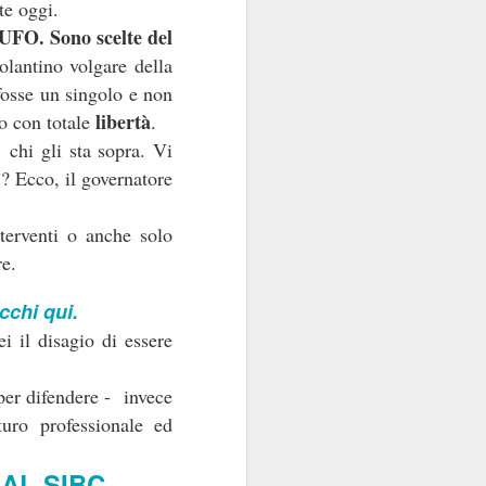
te oggi.
 UFO. Sono scelte del
volantino volgare della
fosse un singolo e non
libertà
o con totale
.
 chi gli sta sopra. Vi
”? Ecco, il governatore
nterventi o anche solo
zione
. Uno specchio
e.
cchi qui.
tudiatamente melliflue
i il disagio di essere
offerta
”: peccato che
ualificano”, semmai
 per
difendere - invece
turo professionale ed
tecnica
tra l’offerta di
l’aggettivo
apito che
 AL SIBC