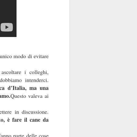
sola, perché la Banca
e di talento, che non
 mani dei partiti...
i luglio
)
’unico modo di evitare
e indipendente dalla
ascoltare i colleghi,
 dobbiamo intenderci.
 e istituzionali erano
nca d’Italia, ma una
arica di alto livello
iamo.
Questo valeva ai
ra.
ttere in discussione.
però esiste, specie da
o, è fare il cane da
la politica è
l quale
nel
emmo arguire che,
fanno parte delle cose
i “tecnici/salvatori