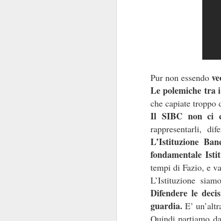
convocazione (manco
Regina Elisabetta
niente di s
combina
Tra le pochissime
non
propensione a
l’Istituzione e per
ve
Pur non essendo
scioglimento
delle Ca
Le polemiche tra i
Ipotesi, invero, inq
che capiate troppo 
Innanzi tutto perch
Il SIBC non ci 
politica
.
rappresentarli, di
transum
Decenni di
L’Istituzione Ban
state viste come un
fondamentale Istit
nello Stato. Perché n
tempi di Fazio, e v
L’Istituzione siam
Non si è mai riflettu
Difendere le deci
alcuni anni. I Ver
guardia.
E’ un’altr
protagonista domi
Quindi partiamo dal
momento in cui la p