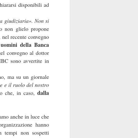
iararsi disponibili ad
a giudiziaria». Non si
o non glielo propone
, nel recente convegno
e uomini della Banca
uel convegno al dottor
IBC sono avvertite in
no, ma su un giornale
e e il ruolo del nostro
dalla
o che, in caso,
vamo anche in luce che
organizzazione hanno
in tempi non sospetti