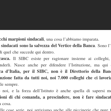
 fosse il cerimoniale per le esequie della
mette in sicurezza da 
...), significa che a settembre non si
d’Italia è 6.800 person
erio
.
mettono il cervello nelle
comunicato d
(qui tutto il
escludendo
 spiegazioni possibili,
la
 dire la verità
disinteresse
e il
per
 il personale, compare l’improvviso
cchi marpioni sindacali
, una cosa l’abbiamo imparata.
mere di fine luglio, da cui la trepida attesa dell’esito delle elezioni.
 sindacati sono la salvezza del Vertice della Banca
. Sono l
uietante.
di quel che succede qui dentro.
un'Istituzion
é ci hanno sempre raccontato che la Banca d’Italia è
casca.
Il SIBC esiste per ragionare insieme ai colleghi, 
fenderli. Nasce anche per difendere l’Istituzione, ma qui
anze
cariche
continue tra i Vertici dell’Istituto e le maggiori
di governo
ca d’Italia, per il SIBC, non è il Direttorio della Ba
una sola direzione
 processo a
: dalla Banca si esce per assumere una c
uzione fatta da tutti noi, noi 7.000 colleghi che ci lavor
oi siamo bravi, siamo super partes, siamo tecnici, siamo migliori, eccete
ale sempre.
o noi, e la forza dell’Istituto è anche quella di sapersi me
in senso contrario
to a sufficienza sull’esistenza di una dinamica
. Che 
sioni di chi comanda, a prescindere, non è fare sindacat
tici dell’Istituto sono nominati con un meccanismo complesso ne
a cosa.
nante
. Se si connette questo aspetto a quello sopra descritto, potr
le cose serie, poi arriviamo anche alle piccinerie che pure 
olitica nomina i Vertici della Banca, sta nominando anche i possibil