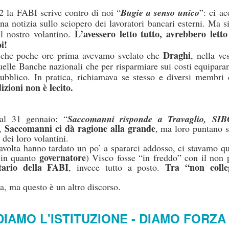
2 la FABI scrive contro di noi “
Bugie a senso unico
vincoli reciproci
”: ci a
e politiche a tutti gli effetti, con sottintesi
fra le parti 
 notizia sullo sciopero dei lavoratori bancari esterni. Ma si
L’avessero letto tutto, avrebbero letto
l nostro volantino.
quindi biunivoca
, a 360 gradi. E l’indipendenza diventa una parvenz
i!
ttimane nasconderebbe quindi un'attenzione totale a tutt'altro, tipo val
Draghi
 che poche ore prima avevamo svelato che
, nella ve
il vero lavoro
 non essere tagliati fuori da nomine future: insomma,
che 
lle Banche nazionali che per risparmiare sui costi equiparano
e del personale gli interessa poco, se il 25 settembre è a rischio la l
pubblico. In pratica, richiamava se stesso e diversi membri d
, buon voto a tutti.
zioni non è lecito.
Postato
26th September 2022
da Unknown
al 31 gennaio: “
Saccomanni risponde a Travaglio, SIB
Saccomanni ci dà ragione alla grande
à,
, ma loro puntano s
dei loro volantini.
avolta hanno tardato un po’ a spararci addosso, ci stavamo 
governatore
 (in quanto
) Visco fosse “in freddo” con il non 
tario della FABI
Tra “non colle
, invece tutto a posto.
WELFARE - LE CIAMBELLE SENZA BUCHING
ra, ma questo è un altro discorso.
DIAMO L'ISTITUZIONE - DIAMO FORZA