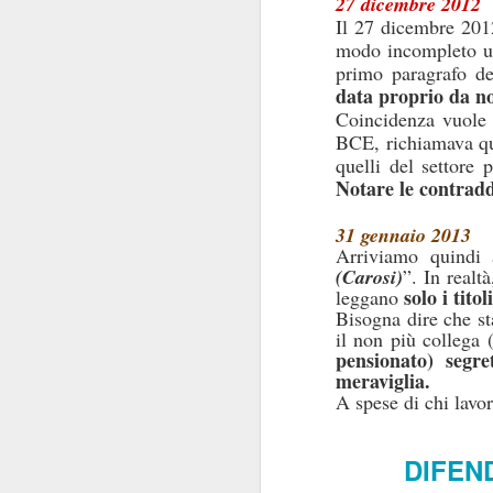
27 dicembre 2012
Il 27 dicembre 201
della patria”
: carich
modo incompleto una
primo paragrafo de
La commistione è 
data proprio da no
silenzio di queste se
Coincidenza vuole
posizionarsi
"
", per
BCE, richiamava que
Delle carrier
livelli.
quelli del settore 
Comunque la pensiate
Notare le contraddi
31 gennaio 2013
Arriviamo quindi 
(Carosi)
”. In realt
solo i titoli
leggano
Bisogna dire che st
il non più collega
pensionato) segre
meraviglia.
SEP
A spese di chi lavo
17
DIFEN