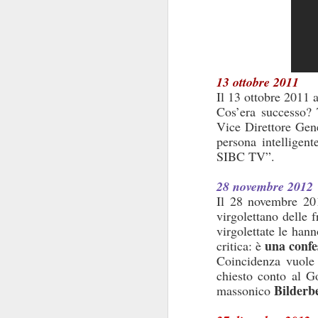
convocazione (manco
Regina Elisabetta
niente di s
combina
Tra le pochissime
non
propensione a
13 ottobre 2011
Il 13 ottobre 2011 
l’Istituzione e per
Cos’era successo? 
scioglimento
delle Ca
Vice Direttore Gen
persona intelligent
Ipotesi, invero, inq
SIBC TV”.
Innanzi tutto perch
politica
.
28 novembre 2012
transum
Decenni di
Il 28 novembre 201
virgolettano delle f
state viste come un
virgolettate le han
nello Stato. Perché n
una confe
critica: è
Coincidenza vuole 
Non si è mai riflettu
chiesto conto al G
alcuni anni. I Ver
Bilderb
massonico
protagonista domi
momento in cui la p