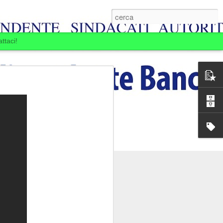
ttaci!
E BOIARDI. LA
MINE.
ansia per la Banca
passare: la Banca si