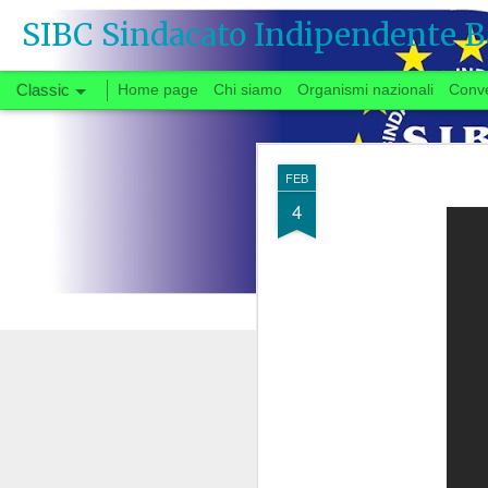
SIBC Sindacato Indipendente B
Classic
Home page
Chi siamo
Organismi nazionali
Conv
SEP
FEB
26
4
Si vota
Quando, a fine gi
congedata dal tavo
partenza negoziale 
di urgente interesse p
carrie
riforma delle
Il fatto che solo ora