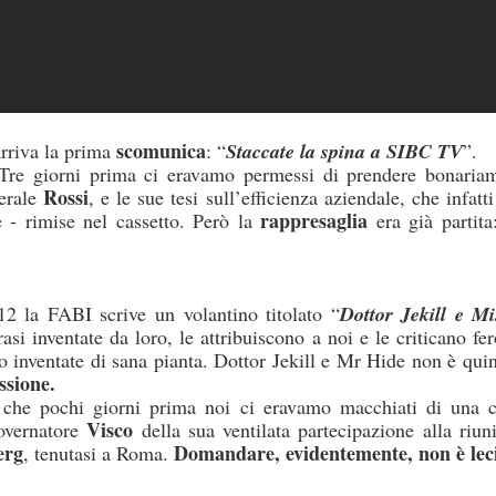
 fosse il cerimoniale per le esequie della
mette in sicurezza da 
...), significa che a settembre non si
d’Italia è 6.800 person
erio
.
mettono il cervello nelle
comunicato d
(qui tutto il
escludendo
 spiegazioni possibili,
la
 dire la verità
disinteresse
e il
per
scomunica
arriva la prima
: “
Staccate la spina a SIBC TV
”.
 il personale, compare l’improvviso
Tre giorni prima ci eravamo permessi di prendere bonariame
mere di fine luglio, da cui la trepida attesa dell’esito delle elezioni.
Rossi
erale
, e le sue tesi sull’efficienza aziendale, che infatt
rappresaglia
e - rimise nel cassetto. Però la
era già partit
uietante.
un'Istituzion
é ci hanno sempre raccontato che la Banca d’Italia è
anze
cariche
continue tra i Vertici dell’Istituto e le maggiori
di governo
2 la FABI scrive un volantino titolato “
Dottor Jekill e Mi
rasi inventate da loro, le attribuiscono a noi e le criticano f
una sola direzione
 processo a
: dalla Banca si esce per assumere una c
no inventate di sana pianta. Dottor Jekill e Mr Hide non è qui
oi siamo bravi, siamo super partes, siamo tecnici, siamo migliori, eccete
ssione.
che pochi giorni prima noi ci eravamo macchiati di una c
in senso contrario
to a sufficienza sull’esistenza di una dinamica
. Che 
Visco
overnatore
della sua ventilata partecipazione alla riu
tici dell’Istituto sono nominati con un meccanismo complesso ne
erg
Domandare, evidentemente, non è leci
, tenutasi a Roma.
nante
. Se si connette questo aspetto a quello sopra descritto, potr
olitica nomina i Vertici della Banca, sta nominando anche i possibil