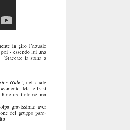
sola, perché la Banca
e di talento, che non
 mani dei partiti...
i luglio
)
nte in giro l’attuale
i poi - essendo lui una
a: “Staccate la spina a
e indipendente dalla
 e istituzionali erano
ster Hide
”, nel quale
erocemente. Ma le frasi
arica di alto livello
ndi né un titolo né una
ra.
olpa gravissima: aver
però esiste, specie da
nione del gruppo para-
la politica è
l quale
to.
nel
emmo arguire che,
i “tecnici/salvatori