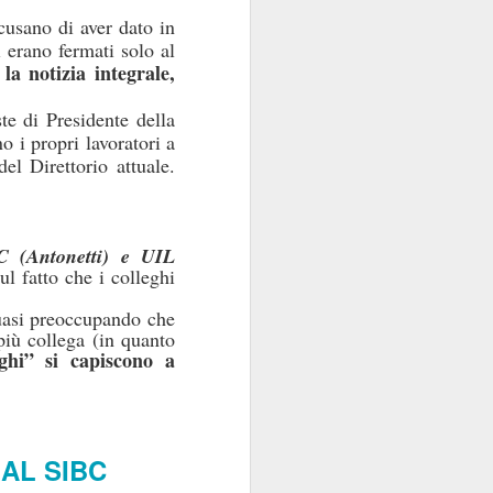
ccusano di aver dato in
contraenti.
 erano fermati solo al
 la notizia integrale,
a per anime belle. Il
utare in extremis come
ste di Presidente della
si fa con gusto a certi
 i propri lavoratori a
oro.
el Direttorio attuale.
C (Antonetti) e UIL
ul fatto che i colleghi
quasi preoccupando che
più collega (in quanto
ghi” si capiscono a
 AL SIBC