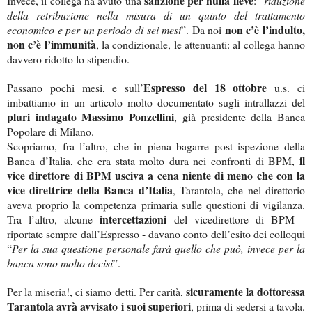
sanzione per nulla lieve
Invece, il collega ha avuto una
: “
riduzione
della retribuzione nella misura di un quinto del trattamento
non c’è l’indulto,
economico e per un periodo di sei mesi
”. Da noi
non c’è l’immunità
, la condizionale, le attenuanti: al collega hanno
davvero ridotto lo stipendio.
Espresso del 18 ottobre
Passano pochi mesi, e sull’
u.s. ci
imbattiamo in un articolo molto documentato sugli intrallazzi del
pluri indagato Massimo Ponzellini
, già presidente della Banca
Popolare di Milano.
Scopriamo, fra l’altro, che in piena bagarre post ispezione della
il
Banca d’Italia, che era stata molto dura nei confronti di BPM,
vice direttore di BPM usciva a cena niente di meno che con la
vice direttrice della Banca d’Italia
, Tarantola, che nel direttorio
aveva proprio la competenza primaria sulle questioni di vigilanza.
intercettazioni
Tra l’altro, alcune
del vicedirettore di BPM -
riportate sempre dall’Espresso - davano conto dell’esito dei colloqui
“
Per la sua questione personale farà quello che può, invece per la
banca sono molto decisi
”.
sicuramente la dottoressa
Per la miseria!, ci siamo detti. Per carità,
Tarantola avrà avvisato i suoi superiori
, prima di sedersi a tavola.