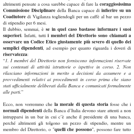
coraggiosissima
altrimenti pensate a cosa sarebbe capace di fare la
Commissione Disciplinare
infierire su un
della Banca capace di
Coadiutore
di Vigilanza togliendogli per un caffè al bar un pezzo
di stipendio per 6 mesi.
se in quel caso bastasse informare i suoi
Il dubbio, semmai, è
superiori
i membri del Direttorio sono chiamati a
. Infatti, tutti
osservare un Codice Etico giustamente più severo di quello dei
semplici dipendenti
, ad esempio per quanto riguarda i doveri di
riservatezza
:
“
1. I membri del Direttorio non forniscono informazioni riservate
sui contenuti di attività istruttorie o ispettive in corso. 2. Non
rilasciano informazioni in merito a decisioni da assumere e a
provvedimenti relativi ai procedimenti in corso prima che siano
stati ufficialmente deliberati dalla Banca e comunicati formalmente
alle parti.
”
la morale di questa storia
Ecco, non vorremmo che
fosse che i
normali dipendenti
della Banca d’Italia devono stare attenti a non
intrupparsi in un bar in cui c’è anche il presidente di una banca,
perché altrimenti gli tolgono un pezzo di stipendio, mentre un
quelli che possono
membro del Direttorio, o "
", possono fare tutto