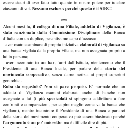
essere sicuri di aver fatto tutto quanto in nostro potere per tutelare
Nessuno escluso: perché questo è il SIBC!
ciascuno di voi.
***
il collega di una Filiale, addetto di Vigilanza, è
Alcuni mesi fa,
stato sanzionato dalla Commissione Disciplinare
della Banca
d’Italia con un duplice, pesantissimo capo d’accusa:
elaborati di vigilanza
- aver osato esaminare di propria iniziativa
su
una banca vigilata dalla propria Filiale, ma non assegnata proprio a
lui in persona;
in un bar
- aver incontrato
, fuori dall’Istituto, nientemento che il
storia del
Presidente di una Banca locale, per parlare della
movimento cooperativo
, senza darne notizia ai propri superiori
gerarchici.
Roba da ergastolo? Non ci pare proprio.
E’ normale che un
addetto di Vigilanza esamini elaborati anche di banche non
i più spericolati
assegnate a lui (
si spingono addirittura a fare
confronti e comparazioni, per capire meglio come va la banca che
vigilano), mentre incontrare il Presidente di una Banca e parlarci
della storia del movimento cooperativo può essere biasimato perché
’argomento è un po’ noiosetto
l
, ma è difficile dire di più.