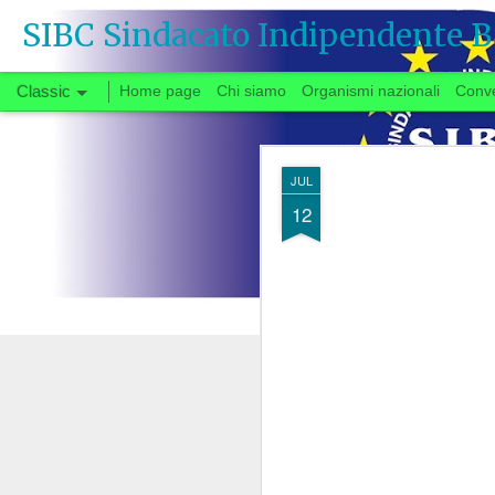
SIBC Sindacato Indipendente B
Classic
Home page
Chi siamo
Organismi nazionali
Conv
SEP
JUL
26
12
Si vota
Quando, a fine gi
congedata dal tavo
partenza negoziale 
di urgente interesse p
carrie
riforma delle
Il fatto che solo ora