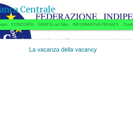
anca Centrale
egni
CONCORSI
GRATIS col Sibc
INFORMATIVA PRIVACY
Conta
SI VOTA ANCHE IN BANCA? (20 settembre)
La vacanza della vacancy
 anche in Banca?
ugno, la Delegazione aziendale si era
lo delle trattative, aveva promesso una
settembre
“
”
a
a spron battuto
sulle materie
11.7
TAROCCHI 
er l’Istituto e per il personale, a partire dalla
PARTITA DELLE NO
re
.
...Se qualcuno “
è in 
 si stanno avviando contatti per preparare una
d’Italia
”, se la faccia 