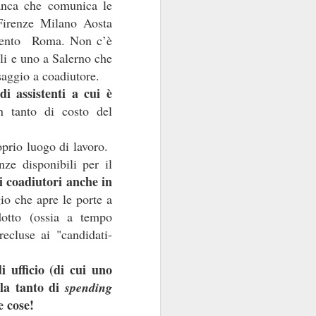
anca che comunica le
Firenze Milano Aosta
rento Roma. Non c’è
li e uno a Salerno che
saggio a coadiutore.
i assistenti a cui è
n tanto di costo del
oprio luogo di lavoro.
ze disponibili per il
i coadiutori anche in
io che apre le porte a
idotto (ossia a tempo
ecluse ai "candidati-
 ufficio (di cui uno
rla tanto di
spending
e cose!