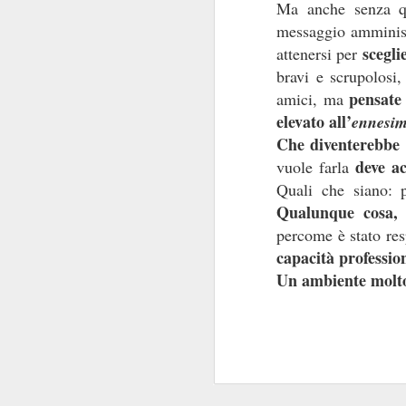
Ma anche senza qu
trappola e costi a
messaggio amminist
mettendo 
mercato
”),
scegli
attenersi per
bravi e scrupolosi,
Costretta a riconoscer
pensate
amici, ma
è stato inserito
” sul 
elevato all’
ennesim
Sindacali
”, la Banca 
Che diventerebbe 
è stata voluta dal 
deve ac
vuole farla
NON
che
è stato ins
Quali che siano: p
suo specchio poco
Qualunque cosa, 
fedele
, in termini di
intermediato da una 
percome è stato re
capacità professio
A volersi svagare un
Un ambiente molto 
con cui addolcisce la 
peculiarità come prez
“squalificano” l’offe
Attenzione poi a ques
Eudaimon e Bookin