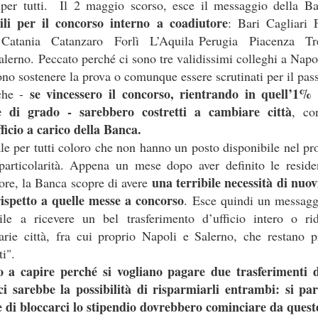
per tutti. Il 2 maggio scorso, esce il messaggio della B
bili per il concorso interno a coadiutore
: Bari Cagliari 
Le c
iambelle senza
e
Catania Catanzaro Forlì L’Aquila Perugia Piacenza T
alerno. Peccato perché ci sono tre validissimi colleghi a Napo
ono sostenere la prova o comunque essere scrutinati per il pas
Buching
se vincessero il concorso, rientrando in quell’1% d
che -
e di grado - sarebbero costretti a cambiare città
, co
io di interessi sull'assicurazione
ficio a carico della Banca.
le per tutti coloro che non hanno un posto disponibile nel pr
le riescono col buco (al massimo, col buching).
La
articolarità. Appena un mese dopo aver definito le residen
re che nessuno si accorgesse che la versione di
una terribile necessità di nuov
re, la Banca scopre di avere
ndierata sul portale welfare fosse una
 rispetto a quelle messe a concorso
. Esce quindi un messagg
nte
fake
, e le è andata male. Poteva sperare che ad
ile a ricevere un bel trasferimento d’ufficio intero o r
sindacati che scambiano silenzi con
 uno di quei
arie città, fra cui proprio Napoli e Salerno, che restano pr
C le va malissimo. Poteva sperare che, preda della
i".
ssimo le storielle della mail ferragostana che ci è stata
 a capire perché si vogliano pagare due trasferimenti di
ce non solo non ce le siamo bevute, ma
i sarebbe la possibilità di risparmiarli entrambi: si pa
rsino
Bechis
(!) ha per una volta evidenziato il
ce di bloccarci lo stipendio dovrebbero cominciare da quest
revole riservato al personale
della Banca (“
clausole