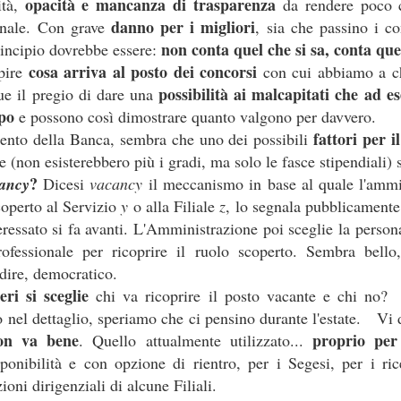
opacità e mancanza di trasparenza
ità,
da rendere poco cr
vincoli reciproci
e politiche a tutti gli effetti, con sottintesi
fra le parti 
danno per i migliori
onale. Con grave
, sia che passino i co
non conta quel che si sa, conta quel
rincipio dovrebbe essere:
quindi biunivoca
, a 360 gradi. E l’indipendenza diventa una parvenz
cosa arriva al posto dei concorsi
apire
con cui abbiamo a ch
ttimane nasconderebbe quindi un'attenzione totale a tutt'altro, tipo val
possibilità ai malcapitati che ad 
e il pregio di dare una
il vero lavoro
 non essere tagliati fuori da nomine future: insomma,
che 
apo
e possono così dimostrare quanto valgono per davvero.
e del personale gli interessa poco, se il 25 settembre è a rischio la l
fattori per i
nto della Banca, sembra che uno dei possibili
, buon voto a tutti.
e (non esisterebbero più i gradi, ma solo le fasce stipendiali) 
?
ancy
Dicesi
vacancy
il meccanismo in base al quale l'ammi
Postato
26th September 2022
da Unknown
operto al Servizio
y
o alla Filiale
z
, lo segnala pubblicamente 
ressato si fa avanti. L'Amministrazione poi sceglie la persona
rofessionale per ricoprire il ruolo scoperto. Sembra bel
 dire, democratico.
ri si sceglie
chi va ricoprire il posto vacante e chi no?
o nel dettaglio, speriamo che ci pensino durante l'estate. Vi
WELFARE - LE CIAMBELLE SENZA BUCHING
on va bene
proprio pe
. Quello attualmente utilizzato...
sponibilità e con opzione di rientro, per i Segesi, per i ri
ioni dirigenziali di alcune Filiali.