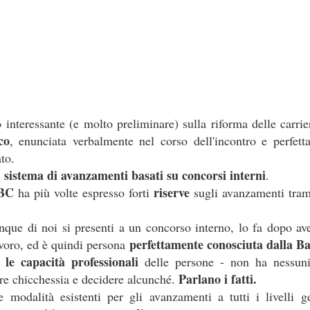
 fosse il cerimoniale per le esequie della
mette in sicurezza da 
...), significa che a settembre non si
d’Italia è 6.800 person
erio
.
mettono il cervello nelle
comunicato d
(qui tutto il
escludendo
 spiegazioni possibili,
la
 dire la verità
disinteresse
e il
per
 il personale, compare l’improvviso
mere di fine luglio, da cui la trepida attesa dell’esito delle elezioni.
 interessante (e molto preliminare) sulla riforma delle carrie
co
, enunciata verbalmente nel corso dell'incontro e perfett
uietante.
ato.
un'Istituzion
é ci hanno sempre raccontato che la Banca d’Italia è
sistema di avanzamenti basati su concorsi interni
.
IBC
riserve
ha più volte espresso forti
sugli avanzamenti tra
anze
cariche
continue tra i Vertici dell’Istituto e le maggiori
di governo
una sola direzione
 processo a
: dalla Banca si esce per assumere una c
nque di noi si presenti a un concorso interno, lo fa dopo av
oi siamo bravi, siamo super partes, siamo tecnici, siamo migliori, eccete
perfettamente conosciuta dalla B
voro, ed è quindi persona
in senso contrario
 le capacità professionali
to a sufficienza sull’esistenza di una dinamica
. Che 
delle persone - non ha nessun
tici dell’Istituto sono nominati con un meccanismo complesso ne
Parlano i fatti.
re chicchessia e decidere alcunché.
nante
. Se si connette questo aspetto a quello sopra descritto, potr
modalità esistenti per gli avanzamenti a tutti i livelli ge
olitica nomina i Vertici della Banca, sta nominando anche i possibil