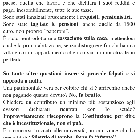
paese, quella che lavora e che dichiara i suoi redditi e
paga, inesorabilmente, tutte le sue tasse.
requisiti pensionistici
Sono stati innalzati bruscamente i
.
tagliate le pensioni
Sono state
, anche quelle da 1500
euro, non proprio “paperoni”.
tassazione sulla casa
È stata reintrodotta una
, mettendoci
anche la prima abitazione, senza distinguere fra chi ha una
villa e chi un appartamento che non sia un monolocale in
periferia.
Su tante altre questioni invece si procede felpati e si
approda a nulla.
Una patrimoniale vera per colpire chi si è arricchito anche
No, fa brutto.
non pagando quanto dovuto?
Chiedere un contributo un minimo più sostanzioso agli
evasori dichiarati rientrati con lo scudo?
Improvvisamente riscoprono la Costituzione per dire
che è incostituzionale, non si può.
E i concorsi truccati alle università, in cui vince chi ha
Silenzio di tomba, forse fa
“
sfigato”.
meno titoli?