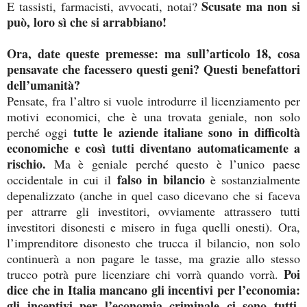
Scusate ma non si
E tassisti, farmacisti, avvocati, notai?
può, loro sì che si arrabbiano!
Ora, date queste premesse: ma sull’articolo 18, cosa
pensavate che facessero questi geni? Questi benefattori
dell’umanità?
Pensate, fra l’altro si vuole introdurre il licenziamento per
motivi economici, che è una trovata geniale, non solo
tutte le aziende italiane sono in difficoltà
perché oggi
economiche e così tutti diventano automaticamente a
rischio.
Ma è geniale perché questo è l’unico paese
falso in bilancio
occidentale in cui il
è sostanzialmente
depenalizzato (anche in quel caso dicevano che si faceva
per attrarre gli investitori, ovviamente attrassero tutti
investitori disonesti e misero in fuga quelli onesti). Ora,
l’imprenditore disonesto che trucca il bilancio, non solo
continuerà a non pagare le tasse, ma grazie allo stesso
Poi
trucco potrà pure licenziare chi vorrà quando vorrà.
dice che in Italia mancano gli incentivi per l’economia:
gli incentivi per l’economia criminale ci sono tutti,