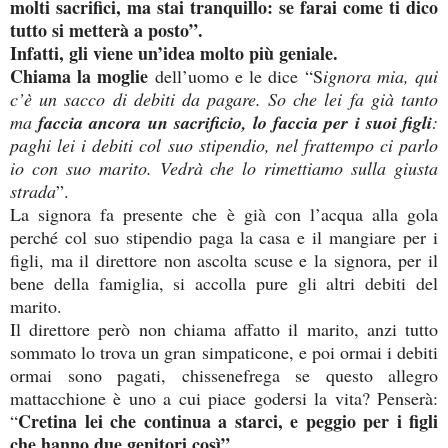
molti sacrifici, ma stai tranquillo: se farai come ti dico
tutto si metterà a posto”.
Infatti, gli viene un’idea molto più geniale.
Chiama la moglie
dell’uomo
e le dice “S
ignora mia, qui
c’è un sacco di debiti da pagare. So che lei fa già tanto
ma
faccia ancora un sacrificio, lo faccia per i suoi figli
:
paghi lei i debiti col suo stipendio, nel frattempo ci parlo
io con suo marito. Vedrà che lo rimettiamo sulla giusta
strada
”.
La signora fa presente che è già con l’acqua alla gola
perché col suo stipendio paga la casa e il mangiare per i
figli, ma il direttore non ascolta scuse e la signora, per il
bene della famiglia, si accolla pure gli altri debiti del
marito.
Il direttore però non chiama affatto il marito, anzi tutto
sommato lo trova un gran simpaticone, e poi ormai i debiti
ormai sono pagati, chissenefrega se questo allegro
mattacchione è uno a cui piace godersi la vita? Penserà:
Cretina lei che continua a starci, e peggio per i figli
“
che hanno due genitori così”.